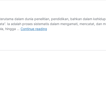
, terutama dalam dunia penelitian, pendidikan, bahkan dalam kehidu
ta”. Ia adalah proses sistematis dalam mengamati, mencatat, dan me
Observation
ola, hingga …
Continue reading