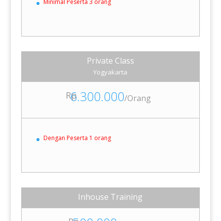
Minimal Peserta 3 orang
Private Class
Yogyakarta
6.300.000
Rp
/
Orang
Dengan Peserta 1 orang
Inhouse Training