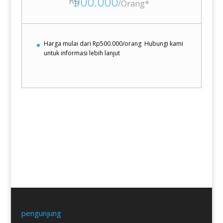
500.000
Rp
/
Orang*
Harga mulai dari Rp500.000/orang
Hubungi kami
untuk informasi lebih lanjut
FORM pra pendaftaran
pengunjung