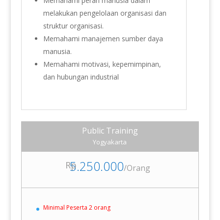
Memahami peran manusia dalam
melakukan pengelolaan organisasi dan
struktur organisasi.
Memahami manajemen sumber daya
manusia.
Memahami motivasi, kepemimpinan,
dan hubungan industrial
Public Training
Yogyakarta
5.250.000
Rp
/
Orang
Minimal Peserta 2 orang