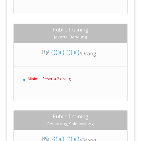
Public Training
Jakarta, Bandung
7.000.000
Rp
/
Orang
Minimal Peserta 2 orang
Public Training
Semarang, Solo, Malang
5.900.000
Rp
/
Orang