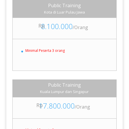
Public Training
Kota di Luar Pulau Jawa
8.100.000
Rp
/
Orang
Minimal Peserta 3 orang
Public Training
Kuala Lumpur dan Singapur
17.800.000
Rp
/
Orang