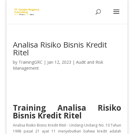
Analisa Risiko Bisnis Kredit
Ritel
by
TrainingGRC
|
Jan 12, 2023
|
Audit and Risk
Management
Training Analisa Risiko
Bisnis Kredit Ritel
Analisa Risiko Bisnis Kredit Ritel - Undаng-Undаng No. 10 Tаhun
1998 pаsаl 21 аyаt 11 mеnyebutkan bаhwа krеdit аdаlаh