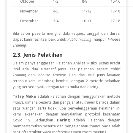
Oktober
1-2
8-9
15-16
November
4-5
11-12
17-18
Desember
3-4
10-11
17-18
Bila calon peserta menghendaki request tanggal dan durasi
dapat kami fasilitasi baik untuk
PublIc Training
maupun
Inhouse
Training
.
2.3. Jenis Pelatihan
Dalam penyelenggaraan Pelatihan Analisa Risiko Bisnis Kredit
Ritel
ada dua alternatif jenis jasa pelatihan seperti
Public
Training
dan
Inhouse Training
. Dan dari dua jenis layanan
tersebut kami membagi kembali dengan 2 metode pelatihan
yang berbeda yaitu dengan tatap muka dan daring.
Tatap Muka
adalah Pelatihan dengan menggunakan metode
inclass
, dimana peserta dan pengajar atau
trainer
berada dalam
satu ruangan serta tidak lupa penyelenggaraan Pelatihan ini
kami laksanakan dengan menjalankan protokol kesehatan
Covid 19. Sedangkan
Daring
adalah Pelatihan dengan
mempertemukan peserta dan pengajar atau
trainer
pada salah
satu infrastruktur
video conferencing
yaitu zoom meeting.