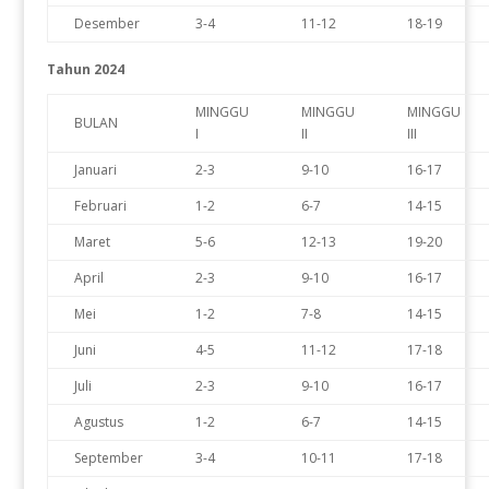
Desember
3-4
11-12
18-19
Tahun 2024
MINGGU
MINGGU
MINGGU
BULAN
I
II
III
Januari
2-3
9-10
16-17
Februari
1-2
6-7
14-15
Maret
5-6
12-13
19-20
April
2-3
9-10
16-17
Mei
1-2
7-8
14-15
Juni
4-5
11-12
17-18
Juli
2-3
9-10
16-17
Agustus
1-2
6-7
14-15
September
3-4
10-11
17-18