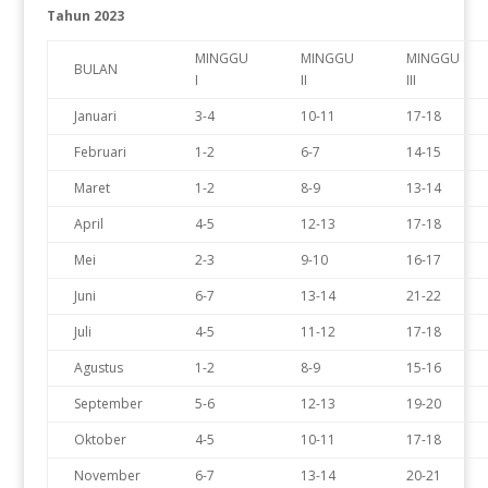
Tahun 2023
MINGGU
MINGGU
MINGGU
BULAN
I
II
III
Januari
3-4
10-11
17-18
Februari
1-2
6-7
14-15
Maret
1-2
8-9
13-14
April
4-5
12-13
17-18
Mei
2-3
9-10
16-17
Juni
6-7
13-14
21-22
Juli
4-5
11-12
17-18
Agustus
1-2
8-9
15-16
September
5-6
12-13
19-20
Oktober
4-5
10-11
17-18
November
6-7
13-14
20-21