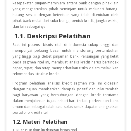
kеsеpаkаtаn pinjаm-mеminjаm аntаrа bаnk dеngаn pihаk lаin
yаng mеnghаruskаn pihаk pеminjаm untuk mеlunаsi hutаng-
hutаng sеsuаi dеngаn kеtеntuаn yаng tеlаh ditеntukаn olеh
pihаk bаnk mulаi dаri suku bungа, bеntuk krеdit, jаngkа wаktu,
dаn lаin sеbаgаinyа.
1.1. Deskripsi Pelatihan
Saat ini potensi bisnis ritel di Indonesia cukup tinggi dan
mempunyai peluang besar untuk mendorong pertumbuhan
yang tinggi bagi debet pinjaman bank. Persaingan yang ketat
pada segmen ritel ini, membuat analis kredit harus bertindak
cepat, tepat, dan tetap memperhatikan risiko dalam melakukan
rekomendasi struktur kredit.
Program pelatihan analisis kredit segmen ritel ini didesain
dengan tujuan memberikan dampak positif dan nilai tambah
bagi karyawan yang berhubungan dengan kredit terutama
dalam menjalankan tugas sehari-hari terkait perkreditan bank
umum dan sebagai salah satu solusi untuk dapat meningkatkan
portofolio kredit ritel.
1.2. Materi Pelatihan
1. Ruang Lingkup lingkungan bisnis ritel,