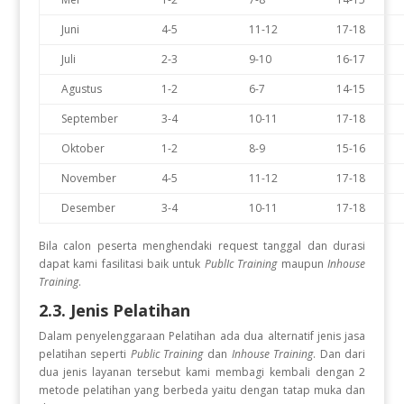
Juni
4-5
11-12
17-18
Juli
2-3
9-10
16-17
Agustus
1-2
6-7
14-15
September
3-4
10-11
17-18
Oktober
1-2
8-9
15-16
November
4-5
11-12
17-18
Desember
3-4
10-11
17-18
Bila calon peserta menghendaki request tanggal dan durasi
dapat kami fasilitasi baik untuk
PublIc Training
maupun
Inhouse
Training
.
2.3. Jenis Pelatihan
Dalam penyelenggaraan Pelatihan
ada dua alternatif jenis jasa
pelatihan seperti
Public Training
dan
Inhouse Training
. Dan dari
dua jenis layanan tersebut kami membagi kembali dengan 2
metode pelatihan yang berbeda yaitu dengan tatap muka dan