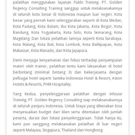
pelatihan
menggunakan layanan
Public Training
. PT. Golden
Regency Consulting Training sanggup untuk melaksanakannya
di seluruh kota besar di Indonesia maupun luar negeri. Kota
besar yang pernah kami selenggarakan seperti di Kota Medan,
Kota Padang, Kota Batam, Ibu Kota Jakarta, Kota Bogor, Kota
Bandung, Kota Yogyakarta, Kota Solo, Kota Semarang, Kota
Magelang. Dan lokasi pelatihan lainnya seperti Kota Surabaya,
Kota Malang, Kota Bali, Kota Lombok, Kota Balikpapan, Kota
Makassar, Kota Manado, dan Kota Jayapura.
Demi menjaga kenyamanan dan fokus terhadap penyampaian
materi oleh trainer, pelatihan tentu kami laksanakan di hotel
berbintang (minimal bintang 3) dan bekerjasama dengan
pelbagai hotel seperti Santika Indonesia Hotel & Resort, Aston
Hotels & Resorts, PHM Hospitality.
Yang Kedua, penyelenggaraan pelatihan dengan
Inhouse
Training
, PT. Golden Regency Consulting siap melaksanakannya
di seluruh penjuru Indonesia. Untuk biaya yang dikenakan bisa
menyesuaikan budget dari klien serta ditentukan oleh jumlah
peserta, durasi dan lokasi penyelenggaraan. Tidak hanya itu,
kami pun sanggung melaksanakan pelatihan di luar negeri
seperti Malaysia, Singapura, Thailand dan Hongkong.