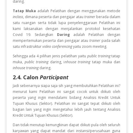
daring.
Tatap Muka
adalah Pelatihan dengan menggunakan metode
inclass
, dimana peserta dan pengajar atau
trainer
berada dalam
satu ruangan serta tidak lupa penyelenggaraan Pelatihan ini
kami laksanakan dengan menjalankan protokol kesehatan
Covid 19. Sedangkan
Daring
adalah Pelatihan dengan
mempertemukan peserta dan pengajar atau
trainer
pada salah
satu infrastruktur
video conferencing
yaitu zoom meeting.
Sehingga ada 4 pilihan jenis pelatihan yaitu
public training
tatap
muka,
public training
daring, i
nhouse training
tatap muka dan
inhouse training
daring.
2.4. Calon
Participant
Jadi sebenarnya siapa saja sih yang membutuhkan Pelatihan ini?
menurut kami Pelatihan ini sangat cocok untuk diikuti oleh
peserta yang ingin
mendalami bidang Analisis Kredit Untuk
Tujuan Khusus (Sektor). Pelatihan ini sangat tepat diikuti oleh
bagian lain yang ingin mengetahui lebih jauh tentang Analisis
Kredit Untuk Tujuan Khusus (Sektor).
Dan tidak menutup kemungkinan dapat diikuti pula oleh seluruh
karyawan yang dapat mandat dari instansi/perusahaan guna