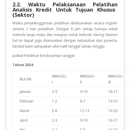
2.2. Waktu Pelaksanaan Pelatihan
Analisis Kredit Untuk Tujuan Khusus
(Sektor)
Waktu penyelenggaraan pelatihan
dilaksanakan secara reguler
selama 2 hari pelatihan. Dengan 8 jam setiap harinya untuk
metode tatap muka dan maupun untuk metode daring. Namun
hal ini dapat juga disesuaikan dengan kebutuhan dari peserta,
berikut kami sampaikan alternatif tanggal setiap minggu.
Jadwal Pelatihan berdasarkan tanggal:
Tahun 2024
MINGGU
MINGGU
MINGGU
BULAN
I
II
III
Januari
2-3
9-10
16-17
Februari
1-2
6-7
14-15
Maret
5-6
12-13
19-20
April
2-3
9-10
16-17
Mei
1-2
7-8
14-15