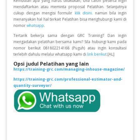
Kemudian apa yang harus dilakukan, bila calon peserta ingin
mendaftarkan atau meminta proposal Pelatihan. Selanjutnya
cukup dengan mengisi formulir
klik disini.
namun bila ingin
menanyakan hal hal terkait Pelatihan bisa menghubungi kami di
nomor
whatsapp
.
Tertarik bekerja sama dengan GRC Training? Dan ingin
mengadakan pelatihan bersama kami? Sila hubungi kami pada
nomor berikut 081802214168 (Puguh) atau ingin konsultasi
terlebih dahulu melalui whatsapp kami di
link berikut
.[AL]
Opsi judul Pelatihan yang lain
https://training-grc.com/managing-inhouse-magazine/
https://training-grc.com/professional-estimator-and-
quantity-surveyor/