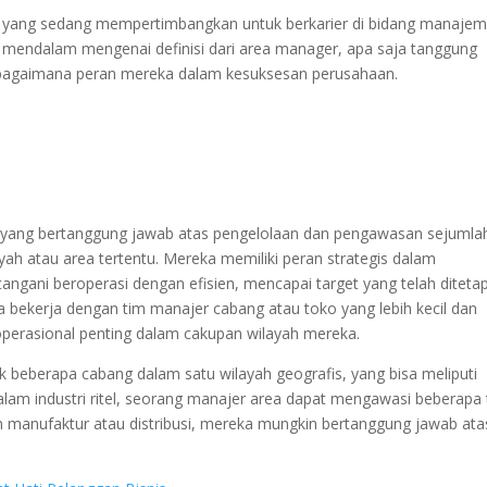
au yang sedang mempertimbangkan untuk berkarier di bidang manajem
a mendalam mengenai definisi dari area manager, apa saja tanggung
a bagaimana peran mereka dalam kesuksesan perusahaan.
yang bertanggung jawab atas pengelolaan dan pengawasan sejumla
ah atau area tertentu. Mereka memiliki peran strategis dalam
gani beroperasi dengan efisien, mencapai target yang telah diteta
a bekerja dengan tim manajer cabang atau toko yang lebih kecil dan
erasional penting dalam cakupan wilayah mereka.
beberapa cabang dalam satu wilayah geografis, yang bisa meliputi
alam industri ritel, seorang manajer area dapat mengawasi beberapa
 manufaktur atau distribusi, mereka mungkin bertanggung jawab ata