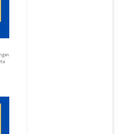
engan
rta