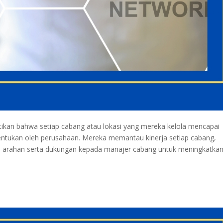
kan bahwa setiap cabang atau lokasi yang mereka kelola mencapai
itentukan oleh perusahaan. Mereka memantau kinerja setiap cabang,
n arahan serta dukungan kepada manajer cabang untuk meningkatka