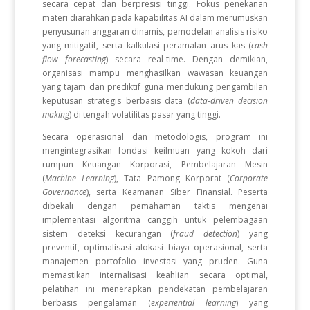
secara cepat dan berpresisi tinggi. Fokus penekanan
materi diarahkan pada kapabilitas AI dalam merumuskan
penyusunan anggaran dinamis, pemodelan analisis risiko
yang mitigatif, serta kalkulasi peramalan arus kas (
cash
flow forecasting
) secara real-time. Dengan demikian,
organisasi mampu menghasilkan wawasan keuangan
yang tajam dan prediktif guna mendukung pengambilan
keputusan strategis berbasis data (
data-driven decision
making
) di tengah volatilitas pasar yang tinggi.
Secara operasional dan metodologis, program ini
mengintegrasikan fondasi keilmuan yang kokoh dari
rumpun Keuangan Korporasi, Pembelajaran Mesin
(
Machine Learning
), Tata Pamong Korporat (
Corporate
Governance
), serta Keamanan Siber Finansial. Peserta
dibekali dengan pemahaman taktis mengenai
implementasi algoritma canggih untuk pelembagaan
sistem deteksi kecurangan (
fraud detection
) yang
preventif, optimalisasi alokasi biaya operasional, serta
manajemen portofolio investasi yang pruden. Guna
memastikan internalisasi keahlian secara optimal,
pelatihan ini menerapkan pendekatan pembelajaran
berbasis pengalaman (
experiential learning
) yang