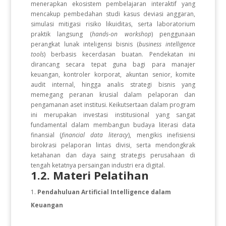
menerapkan ekosistem pembelajaran interaktif yang
mencakup pembedahan studi kasus deviasi anggaran,
simulasi mitigasi risiko likuiditas, serta laboratorium
praktik langsung (
hands-on workshop
) penggunaan
perangkat lunak inteligensi bisnis (
business intelligence
tools
) berbasis kecerdasan buatan. Pendekatan ini
dirancang secara tepat guna bagi para manajer
keuangan, kontroler korporat, akuntan senior, komite
audit internal, hingga analis strategi bisnis yang
memegang peranan krusial dalam pelaporan dan
pengamanan aset institusi. Keikutsertaan dalam program
ini merupakan investasi institusional yang sangat
fundamental dalam membangun budaya literasi data
finansial (
financial data literacy
), mengikis inefisiensi
birokrasi pelaporan lintas divisi, serta mendongkrak
ketahanan dan daya saing strategis perusahaan di
tengah ketatnya persaingan industri era digital.
1.2. Materi Pelatihan
Pendahuluan Artificial Intelligence dalam
Keuangan