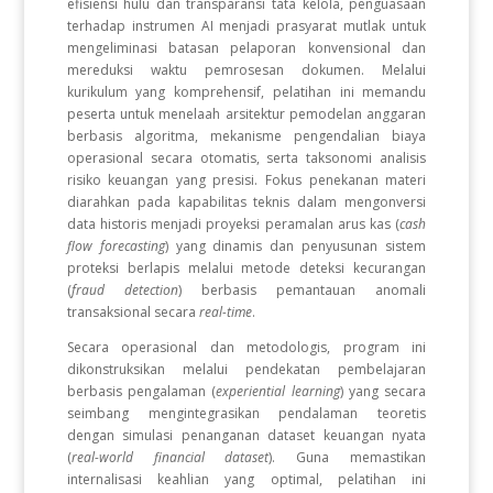
efisiensi hulu dan transparansi tata kelola, penguasaan
terhadap instrumen AI menjadi prasyarat mutlak untuk
mengeliminasi batasan pelaporan konvensional dan
mereduksi waktu pemrosesan dokumen. Melalui
kurikulum yang komprehensif, pelatihan ini memandu
peserta untuk menelaah arsitektur pemodelan anggaran
berbasis algoritma, mekanisme pengendalian biaya
operasional secara otomatis, serta taksonomi analisis
risiko keuangan yang presisi. Fokus penekanan materi
diarahkan pada kapabilitas teknis dalam mengonversi
data historis menjadi proyeksi peramalan arus kas (
cash
flow forecasting
) yang dinamis dan penyusunan sistem
proteksi berlapis melalui metode deteksi kecurangan
(
fraud detection
) berbasis pemantauan anomali
transaksional secara
real-time
.
Secara operasional dan metodologis, program ini
dikonstruksikan melalui pendekatan pembelajaran
berbasis pengalaman (
experiential learning
) yang secara
seimbang mengintegrasikan pendalaman teoretis
dengan simulasi penanganan dataset keuangan nyata
(
real-world financial dataset
). Guna memastikan
internalisasi keahlian yang optimal, pelatihan ini