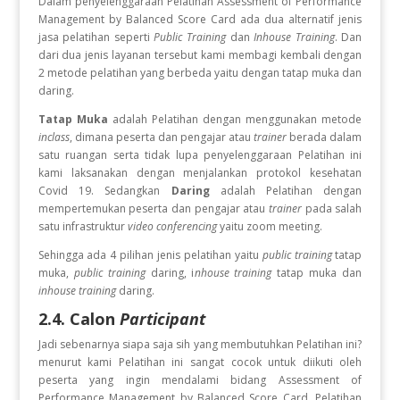
Dalam penyelenggaraan Pelatihan Assessment of Performance
Management by Balanced Score Card
ada dua alternatif jenis
jasa pelatihan seperti
Public Training
dan
Inhouse Training
. Dan
dari dua jenis layanan tersebut kami membagi kembali dengan
2 metode pelatihan yang berbeda yaitu dengan tatap muka dan
daring.
Tatap Muka
adalah Pelatihan dengan menggunakan metode
inclass
, dimana peserta dan pengajar atau
trainer
berada dalam
satu ruangan serta tidak lupa penyelenggaraan Pelatihan ini
kami laksanakan dengan menjalankan protokol kesehatan
Covid 19. Sedangkan
Daring
adalah Pelatihan dengan
mempertemukan peserta dan pengajar atau
trainer
pada salah
satu infrastruktur
video conferencing
yaitu zoom meeting.
Sehingga ada 4 pilihan jenis pelatihan yaitu
public training
tatap
muka,
public training
daring, i
nhouse training
tatap muka dan
inhouse training
daring.
2.4. Calon
Participant
Jadi sebenarnya siapa saja sih yang membutuhkan Pelatihan ini?
menurut kami Pelatihan ini sangat cocok untuk diikuti oleh
peserta yang ingin
mendalami bidang Assessment of
Performance Management by Balanced Score Card. Pelatihan