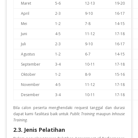
Maret
5-6
12-13
19-20
April
2-3
9-10
16-17
Mei
1-2
7-8
14-15
Juni
4-5
11-12
17-18
Juli
2-3
9-10
16-17
Agustus
1-2
6-7
14-15
September
3-4
10-11
17-18
Oktober
1-2
8-9
15-16
November
4-5
11-12
17-18
Desember
3-4
10-11
17-18
Bila calon peserta menghendaki request tanggal dan durasi
dapat kami fasilitasi baik untuk
PublIc Training
maupun
Inhouse
Training
.
2.3. Jenis Pelatihan