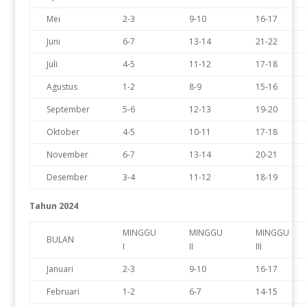
Mei
2-3
9-10
16-17
Juni
6-7
13-14
21-22
Juli
4-5
11-12
17-18
Agustus
1-2
8-9
15-16
September
5-6
12-13
19-20
Oktober
4-5
10-11
17-18
November
6-7
13-14
20-21
Desember
3-4
11-12
18-19
Tahun 2024
MINGGU
MINGGU
MINGGU
BULAN
I
II
III
Januari
2-3
9-10
16-17
Februari
1-2
6-7
14-15