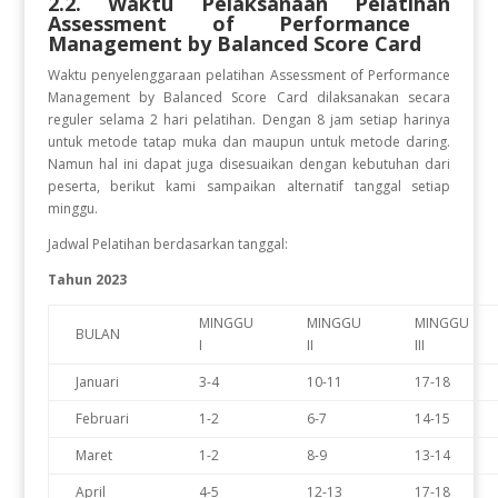
2.2. Waktu Pelaksanaan Pelatihan
Assessment of Performance
Management by Balanced Score Card
Waktu penyelenggaraan pelatihan Assessment of Performance
Management by Balanced Score Card
dilaksanakan secara
reguler selama 2 hari pelatihan. Dengan 8 jam setiap harinya
untuk metode tatap muka dan maupun untuk metode daring.
Namun hal ini dapat juga disesuaikan dengan kebutuhan dari
peserta, berikut kami sampaikan alternatif tanggal setiap
minggu.
Jadwal Pelatihan berdasarkan tanggal:
Tahun 2023
MINGGU
MINGGU
MINGGU
BULAN
I
II
III
Januari
3-4
10-11
17-18
Februari
1-2
6-7
14-15
Maret
1-2
8-9
13-14
April
4-5
12-13
17-18