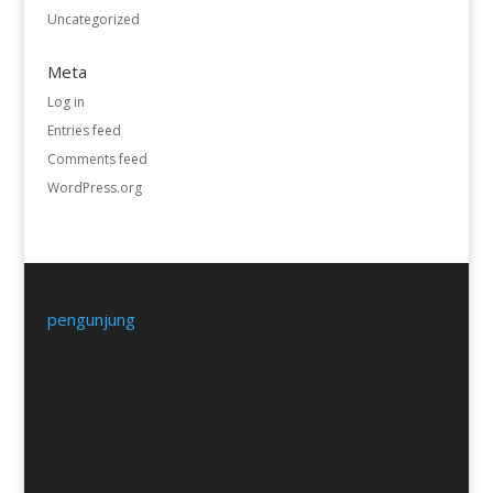
Uncategorized
Meta
Log in
Entries feed
Comments feed
WordPress.org
pengunjung