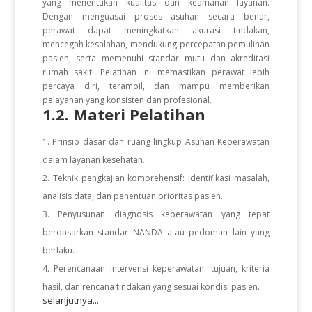
yang menentukan kualitas dan keamanan layanan.
Dengan menguasai proses asuhan secara benar,
perawat dapat meningkatkan akurasi tindakan,
mencegah kesalahan, mendukung percepatan pemulihan
pasien, serta memenuhi standar mutu dan akreditasi
rumah sakit. Pelatihan ini memastikan perawat lebih
percaya diri, terampil, dan mampu memberikan
pelayanan yang konsisten dan profesional.
1.2. Materi Pelatihan
Prinsip dasar dan ruang lingkup Asuhan Keperawatan
dalam layanan kesehatan.
Teknik pengkajian komprehensif: identifikasi masalah,
analisis data, dan penentuan prioritas pasien.
Penyusunan diagnosis keperawatan yang tepat
berdasarkan standar NANDA atau pedoman lain yang
berlaku.
Perencanaan intervensi keperawatan: tujuan, kriteria
hasil, dan rencana tindakan yang sesuai kondisi pasien.
selanjutnya...