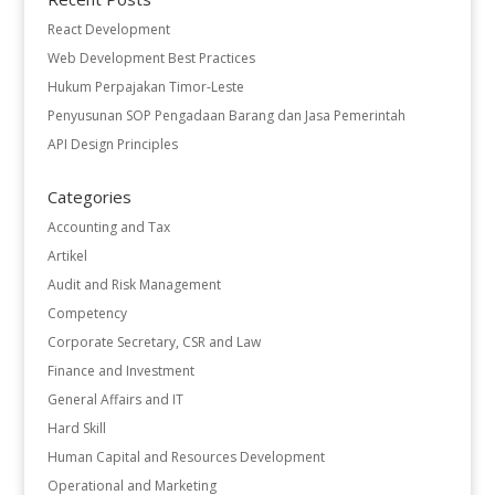
React Development
Web Development Best Practices
Hukum Perpajakan Timor-Leste
Penyusunan SOP Pengadaan Barang dan Jasa Pemerintah
API Design Principles
Categories
Accounting and Tax
Artikel
Audit and Risk Management
Competency
Corporate Secretary, CSR and Law
Finance and Investment
General Affairs and IT
Hard Skill
Human Capital and Resources Development
Operational and Marketing