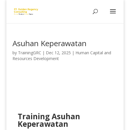
Asuhan Keperawatan
by
TrainingGRC
|
Dec 12, 2025
|
Human Capital and
Resources Development
Training Asuhan
Keperawatan