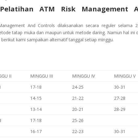
Pelatihan
ATM Risk Management A
 Management And Controls
dilaksanakan secara reguler selama 2
metode tatap muka dan maupun untuk metode daring. Namun hal ini 
 berikut kami sampaikan alternatif tanggal setiap minggu.
GU II
MINGGU III
MINGGU IV
MINGGU V
1
17-18
24-25
30-31
14-15
21-22
27-28
13-14
20-21
28-29
3
17-18
25-26
16-17
22-23
30-31