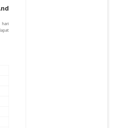
nd
 hari
dapat