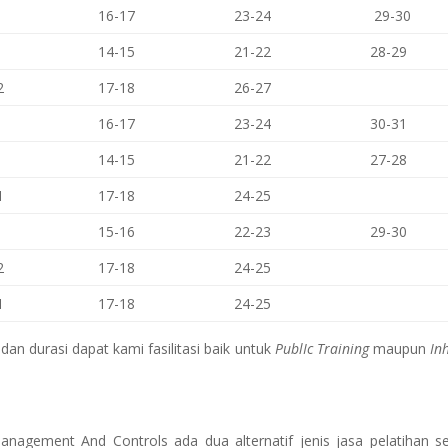
16-17
23-24
29-30
14-15
21-22
28-29
2
17-18
26-27
16-17
23-24
30-31
14-15
21-22
27-28
1
17-18
24-25
15-16
22-23
29-30
2
17-18
24-25
1
17-18
24-25
an durasi dapat kami fasilitasi baik untuk
PublIc Training
maupun
In
Management And Controls
ada dua alternatif jenis jasa pelatihan se