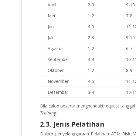
April
2-3
9-10
Mei
1-2
7-8
Juni
4-5
11-1
Juli
2-3
9-10
Agustus
1-2
6-7
September
3-4
10-1
Oktober
1-2
8-9
November
4-5
11-1
Desember
3-4
10-1
Bila calon peserta menghendaki request tanggal d
Training
.
2.3. Jenis Pelatihan
Dalam penyelenggaraan Pelatihan ATM Risk 