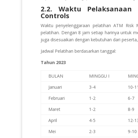
2.2. Waktu Pelaksanaan 
Controls
Waktu penyelenggaraan pelatihan ATM Risk
pelatihan. Dengan 8 jam setiap harinya untuk 
juga disesuaikan dengan kebutuhan dari peserta,
Jadwal Pelatihan berdasarkan tanggal:
Tahun 2023
BULAN
MINGGU I
MING
Januari
3-4
10-1
Februari
1-2
6-7
Maret
1-2
8-9
April
4-5
12-1
Mei
2-3
9-10