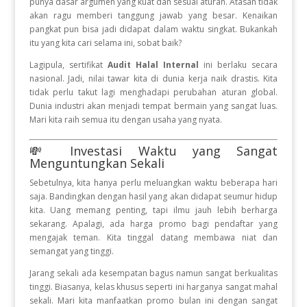
punya dasar argumen yang kuat dan sesuai aturan. Atasan tidak
akan ragu memberi tanggung jawab yang besar. Kenaikan
pangkat pun bisa jadi didapat dalam waktu singkat. Bukankah
itu yang kita cari selama ini, sobat baik?
Lagipula, sertifikat
Audit Halal Internal
ini berlaku secara
nasional. Jadi, nilai tawar kita di dunia kerja naik drastis. Kita
tidak perlu takut lagi menghadapi perubahan aturan global.
Dunia industri akan menjadi tempat bermain yang sangat luas.
Mari kita raih semua itu dengan usaha yang nyata.
💸 Investasi Waktu yang Sangat
Menguntungkan Sekali
Sebetulnya, kita hanya perlu meluangkan waktu beberapa hari
saja. Bandingkan dengan hasil yang akan didapat seumur hidup
kita. Uang memang penting, tapi ilmu jauh lebih berharga
sekarang. Apalagi, ada harga promo bagi pendaftar yang
mengajak teman. Kita tinggal datang membawa niat dan
semangat yang tinggi.
Jarang sekali ada kesempatan bagus namun sangat berkualitas
tinggi. Biasanya, kelas khusus seperti ini harganya sangat mahal
sekali. Mari kita manfaatkan promo bulan ini dengan sangat