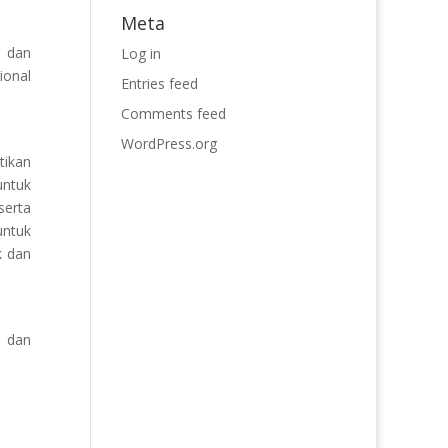
Meta
 dan
Log in
ional
Entries feed
Comments feed
WordPress.org
tikan
untuk
serta
untuk
k dan
s dan