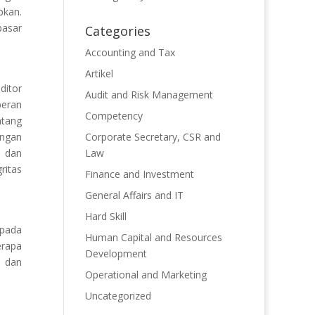
pkan.
pasar
Categories
Accounting and Tax
Artikel
ditor
Audit and Risk Management
peran
Competency
ntang
engan
Corporate Secretary, CSR and
n dan
Law
ritas
Finance and Investment
General Affairs and IT
Hard Skill
 pada
Human Capital and Resources
erapa
Development
i dan
Operational and Marketing
Uncategorized