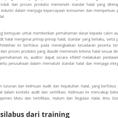
roduk dan proses produksi memenuhi standar halal yang diteta
ng industri dalam menjaga kepercayaan konsumen dan memperluas 
al.
yang bertujuan untuk memberikan pemahaman dasar kepada calon au
it halal mengenai prinsip-prinsip halal, standar yang berlaku, serta 
Pelatihan ini berfokus pada meningkatkan kesadaran peserta te
an proses produksi yang diaudit memenuhi kriteria halal sesuai d
n pemahaman ini, auditor dapat secara efektif melakukan penilaia
embantu perusahaan dalam mematuhi standar halal dan menjaga integ
n turunan dari keilmuan Audit dan Kepatuhan Halal, yang berfokus
l dalam konteks audit dan sertifikasi. Keilmuan ini mencakup beb
jemen Mutu dan Sertifikasi, Hukum dan Regulasi Halal, Ilmu Giz
ilabus dari training