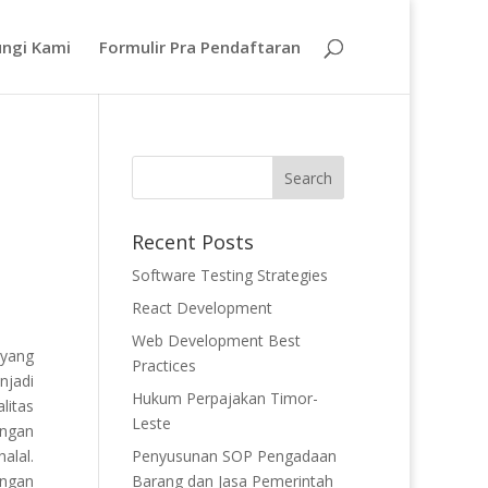
ngi Kami
Formulir Pra Pendaftaran
Recent Posts
Software Testing Strategies
React Development
Web Development Best
 yang
Practices
njadi
Hukum Perpajakan Timor-
litas
Leste
engan
alal.
Penyusunan SOP Pengadaan
engan
Barang dan Jasa Pemerintah