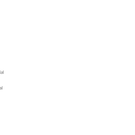
lal
al