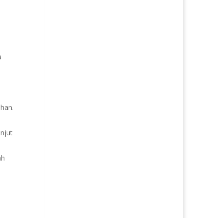
a
uhan.
njut
ah