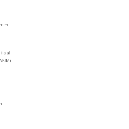
sumen
 Halal
 JAKIM)
n