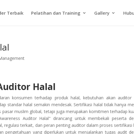
der Terbaik
Pelatihan dan Training
Gallery
Hubu
lal
k Management
uditor Halal
daran konsumen terhadap produk halal, kebutuhan akan auditor
 standar halal semakin mendesak. Sertifikasi halal tidak hanya me
 pasar muslim global, tetapi juga merupakan komitmen terhadap kua
"Awareness Auditor Halal" dirancang untuk membekali peserta d
regulasi terkait, dan peran penting auditor dalam proses sertifikasi h
kan pengetahuan yang diperlukan untuk menjalankan tugas audit d