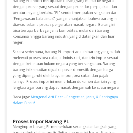
Barang PL import merupakan barang yang masuk ke negara
dengan proses yang sesuai dengan prosedur perpajakan dan
peraturan yang berlaku. “PL” sendiri merupakan singkatan dari
“Pengawasan Lalu Lintas”, yang menunjukkan bahwa barang ini
diawasi selama proses pergerakan masuk negara. Barang ini
bisa berupa berbagai jenis komoditas, mulai dari barang
konsumsi hingga barang industri, yang didatangkan dari luar
negeri.
Secara sederhana, barang PL import adalah barang yang sudah
melewati proses bea cukai, administrasi, dan izin impor sesuai
dengan ketentuan hukum negara yang bersangkutan. Barang-
barang ini kemudian dijual di pasar domestik dengan harga
yang dipengaruhi oleh biaya impor, bea cukai, dan pajak
lainnya. Proses impor ini memerlukan dokumen dan izin yang
lengkap agar barang dapat masuk dengan sah ke suatu negara.
Baca Juga:
Mengenal Arti Fleet – Pengertian, Jenis, & Pentingnya
dalam Bisnis!
Proses Impor Barang PL
Mengimpor barang PL memerlukan serangkaian langkah yang
harus diikuti oleh importir. Setiap tahapan ini harus dilakukan