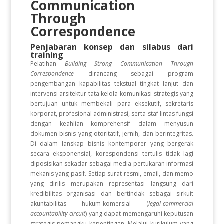
Communication
Through
Correspondence
Penjabaran konsep dan silabus dari
training
Pelatihan
Building Strong Communication Through
Correspondence
dirancang sebagai program
pengembangan kapabilitas tekstual tingkat lanjut dan
intervensi arsitektur tata kelola komunikasi strategis yang
bertujuan untuk membekali para eksekutif, sekretaris
korporat, profesional administrasi, serta staf lintas fungsi
dengan keahlian komprehensif dalam menyusun
dokumen bisnis yang otoritatif, jernih, dan berintegritas.
Di dalam lanskap bisnis kontemporer yang bergerak
secara eksponensial, korespondensi tertulis tidak lagi
diposisikan sekadar sebagai media pertukaran informasi
mekanis yang pasif. Setiap surat resmi, email, dan memo
yang dirilis merupakan representasi langsung dari
kredibilitas organisasi dan bertindak sebagai sirkuit
akuntabilitas hukum-komersial (
legal-commercial
accountability circuit
) yang dapat memengaruhi keputusan
strategis pemangku kepentingan. Melalui kurikulum yang