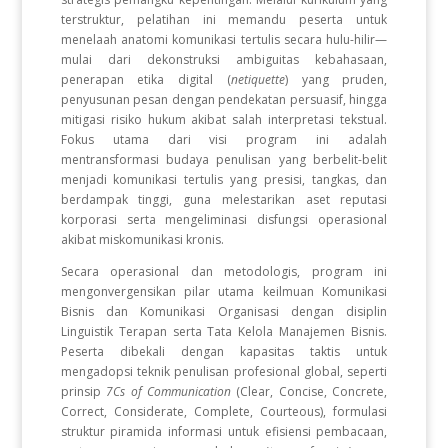
terstruktur, pelatihan ini memandu peserta untuk
menelaah anatomi komunikasi tertulis secara hulu-hilir—
mulai dari dekonstruksi ambiguitas kebahasaan,
penerapan etika digital (
netiquette
) yang pruden,
penyusunan pesan dengan pendekatan persuasif, hingga
mitigasi risiko hukum akibat salah interpretasi tekstual.
Fokus utama dari visi program ini adalah
mentransformasi budaya penulisan yang berbelit-belit
menjadi komunikasi tertulis yang presisi, tangkas, dan
berdampak tinggi, guna melestarikan aset reputasi
korporasi serta mengeliminasi disfungsi operasional
akibat miskomunikasi kronis.
Secara operasional dan metodologis, program ini
mengonvergensikan pilar utama keilmuan Komunikasi
Bisnis dan Komunikasi Organisasi dengan disiplin
Linguistik Terapan serta Tata Kelola Manajemen Bisnis.
Peserta dibekali dengan kapasitas taktis untuk
mengadopsi teknik penulisan profesional global, seperti
prinsip
7Cs of Communication
(Clear, Concise, Concrete,
Correct, Considerate, Complete, Courteous), formulasi
struktur piramida informasi untuk efisiensi pembacaan,