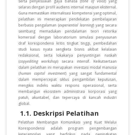
serta penyesuaian gaya bahasa (
tone of voice
) yang
selaras dengan profil audiens internal maupun eksternal.
Guna memastikan internalisasi kompetensi yang optimal,
pelatihan ini menerapkan pendekatan pembelajaran
berbasis pengalaman (
experiential learning
) yang secara
seimbang memadukan pendalaman teori retorika
komersial dengan laboratorium simulasi penyusunan
draf korespondensi kritis tingkat tinggi, pembedahan
studi kasus nyata sengketa bisnis akibat kelalaian
redaksional, serta lokakarya penyuntingan naskah
(
copyediting workshop
) secara intensif. Keikutsertaan
dalam pelatihan ini merupakan investasi modal manusia
(
human capital investment
) yang sangat fundamental
dalam mempercepat siklus pengambilan keputusan,
mengikis indeks waktu respons operasional, serta
membangun ekosistem administrasi korporasi yang
patuh, akuntabel, dan tepercaya di kancah industri
global.
1.1. Deskripsi Pelatihan
Pelatihan Membangun Komunikasi yang Kuat Melalui
Korespondensi adalah program pengembangan
keterampilan yang berfokus pada peningkatan