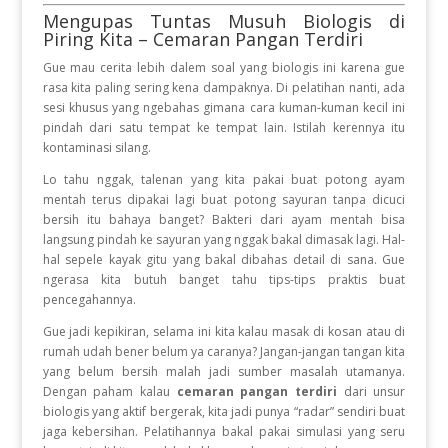
Mengupas Tuntas Musuh Biologis di
Piring Kita – Cemaran Pangan Terdiri
Gue mau cerita lebih dalem soal yang biologis ini karena gue
rasa kita paling sering kena dampaknya. Di pelatihan nanti, ada
sesi khusus yang ngebahas gimana cara kuman-kuman kecil ini
pindah dari satu tempat ke tempat lain. Istilah kerennya itu
kontaminasi silang.
Lo tahu nggak, talenan yang kita pakai buat potong ayam
mentah terus dipakai lagi buat potong sayuran tanpa dicuci
bersih itu bahaya banget? Bakteri dari ayam mentah bisa
langsung pindah ke sayuran yang nggak bakal dimasak lagi. Hal-
hal sepele kayak gitu yang bakal dibahas detail di sana. Gue
ngerasa kita butuh banget tahu tips-tips praktis buat
pencegahannya.
Gue jadi kepikiran, selama ini kita kalau masak di kosan atau di
rumah udah bener belum ya caranya? Jangan-jangan tangan kita
yang belum bersih malah jadi sumber masalah utamanya.
Dengan paham kalau
cemaran pangan terdiri
dari unsur
biologis yang aktif bergerak, kita jadi punya “radar” sendiri buat
jaga kebersihan. Pelatihannya bakal pakai simulasi yang seru