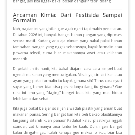
banget, jadi kita nggak bakal bosen dengerin teori doang.
Ancaman Kimia: Dari Pestisida Sampai
Formalin
Nah, bagian ini yang bikin gue agak ngeri tapi makin penasaran.
Di tahun 2026 ini, banyak banget bahan pangan yang diproses
secara masif. Kadang ada aja oknum yang nakal pakai bahan
tambahan pangan yang nggak seharusnya, kayak formalin atau
pewarna tekstil, cuma biar makanannya awet atau kelihatan
menarik.
Di pelatihan itu nanti, kita bakal diajarin cara-cara simpel buat
ngenali makanan yang mencurigakan. Misalnya, ciri-ciri ikan atau
ayam yang pakai formalin itu kayak gimana sih? Terus cara nyuci
sayur yang bener biar sisa pestisidanya ilang itu gimana? Gue
rasa ini ilmu yang “daging” banget buat kita yang mau hidup
lebih lama dan sehat.
Kita juga bakal belajar soal jenis wadah plastik yang aman buat
makanan panas. Sering banget kan kita beli bakso plastikannya
langsung ditaruh kuah panas? Padahal kalau plastiknya nggak
standar, zat kimianya bisa luntur ke kuah. Duh, ngeri banget
kalau diingat-ingat. Itulah kenapa gue maksa lo ikut, biar kita