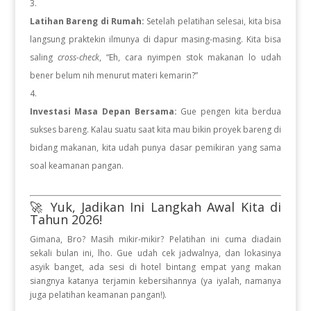
Latihan Bareng di Rumah:
Setelah pelatihan selesai, kita bisa
langsung praktekin ilmunya di dapur masing-masing. Kita bisa
saling
cross-check
, “Eh, cara nyimpen stok makanan lo udah
bener belum nih menurut materi kemarin?”
Investasi Masa Depan Bersama:
Gue pengen kita berdua
sukses bareng. Kalau suatu saat kita mau bikin proyek bareng di
bidang makanan, kita udah punya dasar pemikiran yang sama
soal keamanan pangan.
🚀 Yuk, Jadikan Ini Langkah Awal Kita di
Tahun 2026!
Gimana, Bro? Masih mikir-mikir? Pelatihan ini cuma diadain
sekali bulan ini, lho. Gue udah cek jadwalnya, dan lokasinya
asyik banget, ada sesi di hotel bintang empat yang makan
siangnya katanya terjamin kebersihannya (ya iyalah, namanya
juga pelatihan keamanan pangan!).