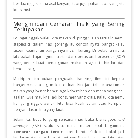
berdua nggak cuma asal kenyang tapi juga paham apa yang kita
konsumsi.
Menghindari Cemaran Fisik yang Sering
Terlupakan
Lo inget nggak waktu kita makan di pinggir jalan terus lo nemu
staples di dalem nasi goreng? Itu contoh nyata banget kalau
sistem keamanan pangannya masih kurang. Di pelatihan nanti,
kita bakal diajarin gimana standar operasional prosedur (SOP)
yang bener buat penanganan makanan agar terhindar dari
benda asing.
Meskipun kita bukan pengusaha katering, ilmu ini kepake
banget pas kita lagi makan di luar. Kita jadi tahu mana rumah
makan yang bener-bener jaga kebersihan dan mana yang asal-
asalan. Gue mau kita jadi konsumen yang kritis. Kalau kita nemu
hal yang nggak bener, kita bisa kasih saran atau komplain
dengan dasar ilmu yang kuat.
Selain itu, buat lo yang rencana mau buka bisnis
food and
beverage
(F&B) suatu saat nanti, materi soal bagaimana
cemaran pangan terdiri
dari benda fisik ini bakal jadi
landasan dasar lo buat dapet sertifikasi halal atau izin edar.