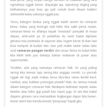
ngolahnya nggak bener. Bayangin aja, sepotong daging yang
kelihatannya
juicy
bisa aja jadi rumah buat ribuan bakteri
Salmonella
kalau suhunya nggak pas.
Terus, kategori kedua yang nggak kalah serem itu cemaran
kimia. Kalau yang biologis tadi bikin kita sakit perut instan,
cemaran kimia ini sifatnya kayak “investasi” penyakit di masa
depan, amit-amit ya. Di pelatihan itu nanti bakal dijelasin
gimana sisa pestisida di sayuran atau logam berat di ikan laut
bisa numpuk di badan kita. Gue jadi makin sadar kalau tahu
soal
cemaran pangan terdiri
dari unsur kimia ini bakal bikin
kita lebih teliti pas belanja bahan makanan di pasar atau
supermarket.
Terakhir, ada yang namanya cemaran fisik. Ini yang paling
sering kita temuin tapi sering kita anggap remeh. Lo pernah
nggak sih lagi asyik makan terus tiba-tiba nemu kerikil kecil,
rambut, atau bahkan potongan plastik? Nah, itu semua masuk
dalam kategori cemaran fisik. Meskipun kelihatan sepele, kalau
ketelen atau bikin gigi patah kan repot juga. Di sini kita bakal
diajarin gimana cara memastikan lingkungan dapur kita bener-
bener steril dari benda-benda “penyusup” kayak gitu.