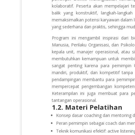
kolaboratif. Peserta akan mempelajari
balik yang konstruktif, langkah-langka
memaksimalkan potensi karyawan dalam li
yang sederhana dan praktis, sehingga mud
Program ini mengambil inspirasi dar
Manusia, Perilaku Organisasi, dan Psiko
kepala unit, manajer operasional, atau
membutuhkan kemampuan untuk membimb
sangat penting karena para pemimp
mandiri, produktif, dan kompetitif tanp
pendampingan membantu para pemimpin m
mempercepat pengembangan kompetensi 
Keterampilan ini juga membuat para p
tantangan operasional.
1.2. Materi Pelatihan
Konsep dasar coaching dan mentoring
Peran pemimpin sebagai coach dan men
Teknik komunikasi efektif: active listen