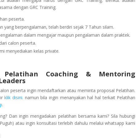
ul adalah mengapa harus dengan GRC Training. Berikut adalah
jasama dengan GRC Training.
han peserta.
 yang berpengalaman, telah berdiri sejak 7 Tahun silam.
rpengalaman dalam mengajar maupun pengalaman dalam praktek.
ari calon peserta.
mi menyediakan kelas private.
 Pelatihan Coaching & Mentoring
Leaders
calon peserta ingin mendaftarkan atau meminta proposal Pelatihan.
lir
klik disini.
namun bila ingin menanyakan hal hal terkait Pelatihan
p
.
ing? Dan ingin mengadakan pelatihan bersama kami? Sila hubungi
guh) atau ingin konsultasi terlebih dahulu melalui whatsapp kami