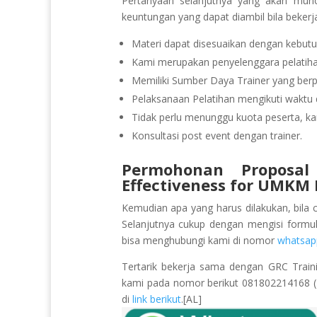
Pertanyaan selanjutnya yang akan munc
keuntungan yang dapat diambil bila beker
Materi dapat disesuaikan dengan kebutu
Kami merupakan penyelenggara pelatihan
Memiliki Sumber Daya Trainer yang be
Pelaksanaan Pelatihan mengikuti waktu d
Tidak perlu menunggu kuota peserta, ka
Konsultasi post event dengan trainer.
Permohonan Proposal
Effectiveness for UMKM 
Kemudian apa yang harus dilakukan, bila 
Selanjutnya cukup dengan mengisi formu
bisa menghubungi kami di nomor
whatsap
Tertarik bekerja sama dengan GRC Train
kami pada nomor berikut 081802214168 (Pu
di
link berikut
.[AL]