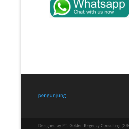
pengunjung
Designed by PT. Golden Regency Consulting (GRC