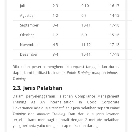
Juli
2-3
9-10
16-17
Agustus
1-2
6-7
14-15
September
3-4
10-11
17-18
Oktober
1-2
8-9
15-16
November
4-5
11-12
17-18
Desember
3-4
10-11
17-18
Bila calon peserta menghendaki request tanggal dan durasi
dapat kami fasilitasi baik untuk
PublIc Training
maupun
Inhouse
Training
.
2.3. Jenis Pelatihan
Dalam penyelenggaraan Pelatihan Compliance Management
Training As An Internalization In Good Corporate
Governance
ada dua alternatif jenis jasa pelatihan seperti
Public
Training
dan
Inhouse Training
. Dan dari dua jenis layanan
tersebut kami membagi kembali dengan 2 metode pelatihan
yang berbeda yaitu dengan tatap muka dan daring.