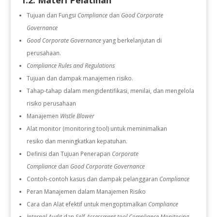
1.2. Materi Pelatihan
Tujuan dan Fungsi
Compliance
dan
Good Corporate
Governance
Good Corporate Governance
yang berkelanjutan di
perusahaan.
Compliance Rules and Regulations
Tujuan dan dampak manajemen risiko.
Tahap-tahap dalam mengidentifikasi, menilai, dan mengelola
risiko perusahaan
Manajemen
Wistle Blower
Alat monitor (monitoring tool) untuk meminimalkan
resiko dan meningkatkan kepatuhan.
Definisi dan Tujuan Penerapan
Corporate
Compliance
dan
Good Corporate Governance
Contoh-contoh kasus dan dampak pelanggaran
Compliance
Peran Manajemen dalam Manajemen Risiko
Cara dan Alat efektif untuk mengoptimalkan
Compliance
Internal Audit
dan
Self-Assessment tool Compliance Monitoring