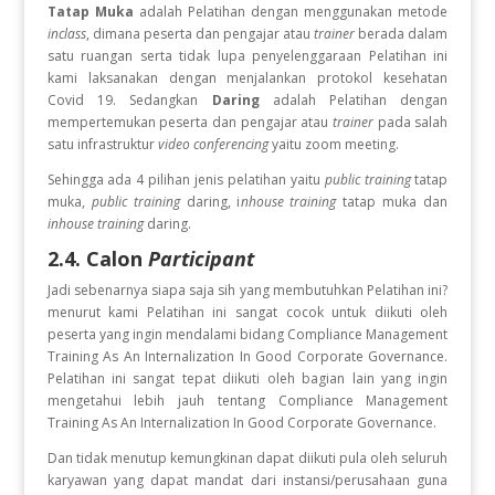
Tatap Muka
adalah Pelatihan dengan menggunakan metode
inclass
, dimana peserta dan pengajar atau
trainer
berada dalam
satu ruangan serta tidak lupa penyelenggaraan Pelatihan ini
kami laksanakan dengan menjalankan protokol kesehatan
Covid 19. Sedangkan
Daring
adalah Pelatihan dengan
mempertemukan peserta dan pengajar atau
trainer
pada salah
satu infrastruktur
video conferencing
yaitu zoom meeting.
Sehingga ada 4 pilihan jenis pelatihan yaitu
public training
tatap
muka,
public training
daring, i
nhouse training
tatap muka dan
inhouse training
daring.
2.4. Calon
Participant
Jadi sebenarnya siapa saja sih yang membutuhkan Pelatihan ini?
menurut kami Pelatihan ini sangat cocok untuk diikuti oleh
peserta yang ingin
mendalami bidang Compliance Management
Training As An Internalization In Good Corporate Governance.
Pelatihan ini sangat tepat diikuti oleh bagian lain yang ingin
mengetahui lebih jauh tentang Compliance Management
Training As An Internalization In Good Corporate Governance.
Dan tidak menutup kemungkinan dapat diikuti pula oleh seluruh
karyawan yang dapat mandat dari instansi/perusahaan guna