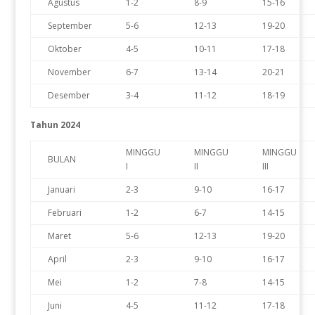
Agustus
1-2
8-9
15-16
September
5-6
12-13
19-20
Oktober
4-5
10-11
17-18
November
6-7
13-14
20-21
Desember
3-4
11-12
18-19
Tahun 2024
MINGGU
MINGGU
MINGGU
BULAN
I
II
III
Januari
2-3
9-10
16-17
Februari
1-2
6-7
14-15
Maret
5-6
12-13
19-20
April
2-3
9-10
16-17
Mei
1-2
7-8
14-15
Juni
4-5
11-12
17-18