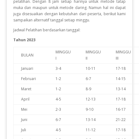
pelatihan. Dengan 8 jam setiap harinya untuk metode tatap
muka dan maupun untuk metode daring. Namun hal ini dapat
juga disesuaikan dengan kebutuhan dari peserta, berikut kami
sampaikan alternatif tanggal setiap minggu.
Jadwal Pelatihan berdasarkan tanggal:
Tahun 2023
MINGGU
MINGGU
MINGGU
BULAN
I
II
III
Januari
3-4
10-11
17-18
Februari
1-2
6-7
14-15
Maret
1-2
8-9
13-14
April
4-5
12-13
17-18
Mei
2-3
9-10
16-17
Juni
6-7
13-14
21-22
Juli
4-5
11-12
17-18