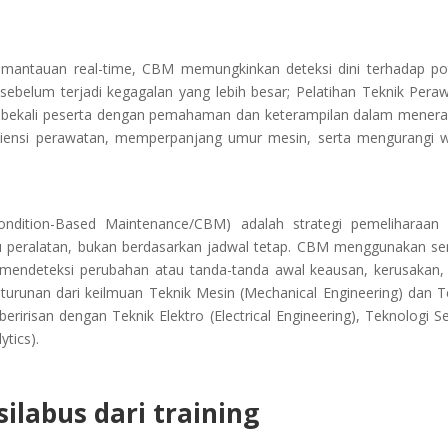
pemantauan real-time, CBM memungkinkan deteksi dini terhadap po
sebelum terjadi kegagalan yang lebih besar; Pelatihan Teknik Pera
embekali peserta dengan pemahaman dan keterampilan dalam mener
siensi perawatan, memperpanjang umur mesin, serta mengurangi 
ondition-Based Maintenance/CBM) adalah strategi pemeliharaan
au peralatan, bukan berdasarkan jadwal tetap. CBM menggunakan se
k mendeteksi perubahan atau tanda-tanda awal keausan, kerusakan,
turunan dari keilmuan Teknik Mesin (Mechanical Engineering) dan T
eririsan dengan Teknik Elektro (Electrical Engineering), Teknologi S
ytics).
ilabus dari training