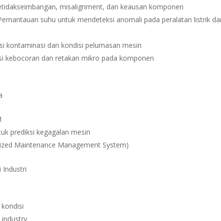
si ketidakseimbangan, misalignment, dan keausan komponen
 Pemantauan suhu untuk mendeteksi anomali pada peralatan listrik da
fikasi kontaminasi dan kondisi pelumasan mesin
eksi kebocoran dan retakan mikro pada komponen
a
M
uk prediksi kegagalan mesin
rized Maintenance Management System)
Industri
kondisi
 industry