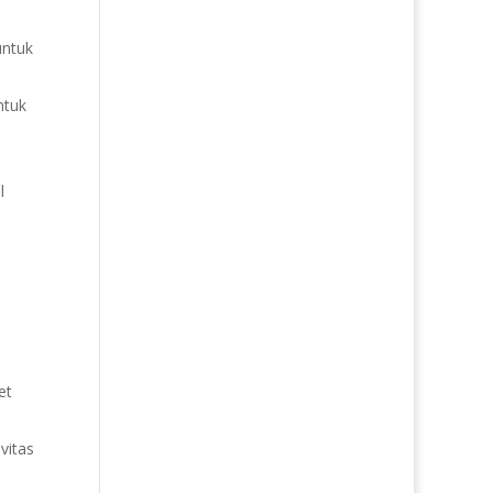
untuk
ntuk
l
et
vitas