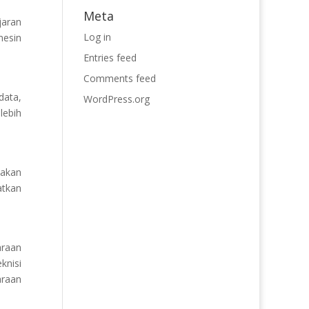
Meta
jaran
Log in
mesin
Entries feed
Comments feed
data,
WordPress.org
lebih
 akan
tkan
araan
knisi
araan