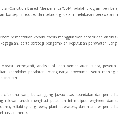
ondisi (Condition-Based Maintenance/CBM) adalah program pembela
gan konsep, metode, dan teknologi dalam melakukan perawatan 
stem pemantauan kondisi mesin menggunakan sensor dan analisis 
i kegagalan, serta strategi pengambilan keputusan perawatan yang 
vibrasi, termografi, analisis oli, dan pemantauan suara, peserta
 keandalan peralatan, mengurangi downtime, serta meningka
l industri;
ra profesional yang bertanggung jawab atas keandalan dan pemelih
ng relevan untuk mengikuti pelatihan ini meliputi engineer dan te
ans), reliability engineers, plant operators, dan manajer pemelih
meliharaan mereka.