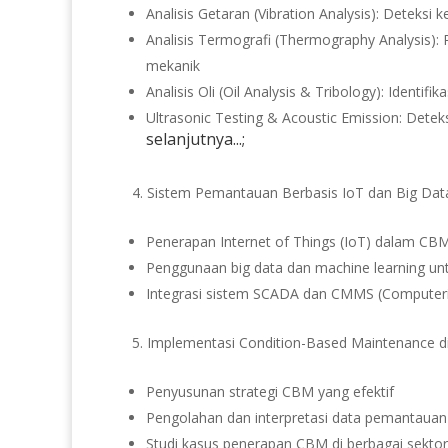
Analisis Getaran (Vibration Analysis): Detek
Analisis Termografi (Thermography Analysis):
mekanik
Analisis Oli (Oil Analysis & Tribology): Identi
Ultrasonic Testing & Acoustic Emission: Det
selanjutnya...;
Sistem Pemantauan Berbasis IoT dan Big Dat
Penerapan Internet of Things (IoT) dalam CB
Penggunaan big data dan machine learning unt
Integrasi sistem SCADA dan CMMS (Compute
Implementasi Condition-Based Maintenance di 
Penyusunan strategi CBM yang efektif
Pengolahan dan interpretasi data pemantauan 
Studi kasus penerapan CBM di berbagai sektor