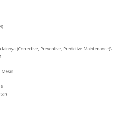
M)
innya (Corrective, Preventive, Predictive Maintenance)\
M
i Mesin
me
atan