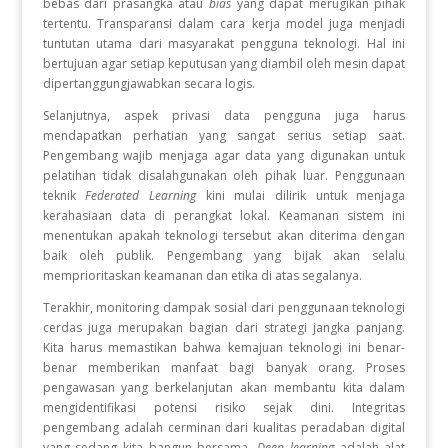
bebas dari prasangka atau
bias
yang dapat merugikan pihak
tertentu. Transparansi dalam cara kerja model juga menjadi
tuntutan utama dari masyarakat pengguna teknologi. Hal ini
bertujuan agar setiap keputusan yang diambil oleh mesin dapat
dipertanggungjawabkan secara logis.
Selanjutnya, aspek privasi data pengguna juga harus
mendapatkan perhatian yang sangat serius setiap saat.
Pengembang wajib menjaga agar data yang digunakan untuk
pelatihan tidak disalahgunakan oleh pihak luar. Penggunaan
teknik
Federated Learning
kini mulai dilirik untuk menjaga
kerahasiaan data di perangkat lokal. Keamanan sistem ini
menentukan apakah teknologi tersebut akan diterima dengan
baik oleh publik. Pengembang yang bijak akan selalu
memprioritaskan keamanan dan etika di atas segalanya.
Terakhir, monitoring dampak sosial dari penggunaan teknologi
cerdas juga merupakan bagian dari strategi jangka panjang.
Kita harus memastikan bahwa kemajuan teknologi ini benar-
benar memberikan manfaat bagi banyak orang. Proses
pengawasan yang berkelanjutan akan membantu kita dalam
mengidentifikasi potensi risiko sejak dini. Integritas
pengembang adalah cerminan dari kualitas peradaban digital
yang sedang kita bangun bersama.
Deep learning
adalah alat