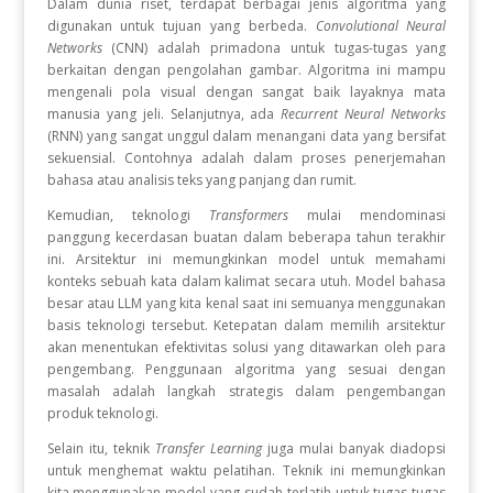
Dalam dunia riset, terdapat berbagai jenis algoritma yang
digunakan untuk tujuan yang berbeda.
Convolutional Neural
Networks
(CNN) adalah primadona untuk tugas-tugas yang
berkaitan dengan pengolahan gambar. Algoritma ini mampu
mengenali pola visual dengan sangat baik layaknya mata
manusia yang jeli. Selanjutnya, ada
Recurrent Neural Networks
(RNN) yang sangat unggul dalam menangani data yang bersifat
sekuensial. Contohnya adalah dalam proses penerjemahan
bahasa atau analisis teks yang panjang dan rumit.
Kemudian, teknologi
Transformers
mulai mendominasi
panggung kecerdasan buatan dalam beberapa tahun terakhir
ini. Arsitektur ini memungkinkan model untuk memahami
konteks sebuah kata dalam kalimat secara utuh. Model bahasa
besar atau LLM yang kita kenal saat ini semuanya menggunakan
basis teknologi tersebut. Ketepatan dalam memilih arsitektur
akan menentukan efektivitas solusi yang ditawarkan oleh para
pengembang. Penggunaan algoritma yang sesuai dengan
masalah adalah langkah strategis dalam pengembangan
produk teknologi.
Selain itu, teknik
Transfer Learning
juga mulai banyak diadopsi
untuk menghemat waktu pelatihan. Teknik ini memungkinkan
kita menggunakan model yang sudah terlatih untuk tugas-tugas