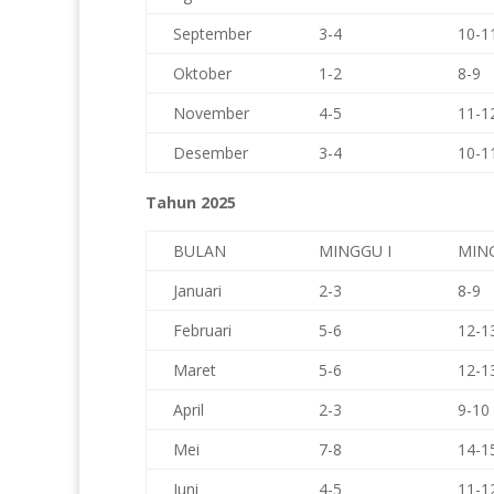
September
3-4
10-1
Oktober
1-2
8-9
November
4-5
11-1
Desember
3-4
10-1
Tahun 2025
BULAN
MINGGU I
MING
Januari
2-3
8-9
Februari
5-6
12-1
Maret
5-6
12-1
April
2-3
9-10
Mei
7-8
14-1
Juni
4-5
11-1