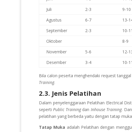
Juli
2-3
9-10
Agustus
6-7
13-1
September
2-3
10-1
Oktober
8-9
November
5-6
12-1
Desember
3-4
10-1
Bila calon peserta menghendaki request tanggal d
Training
.
2.3. Jenis Pelatihan
Dalam penyelenggaraan Pelatihan Electrical Dis
seperti
Public Training
dan
Inhouse Training
. Dan
pelatihan yang berbeda yaitu dengan tatap muka
Tatap Muka
adalah Pelatihan dengan meng