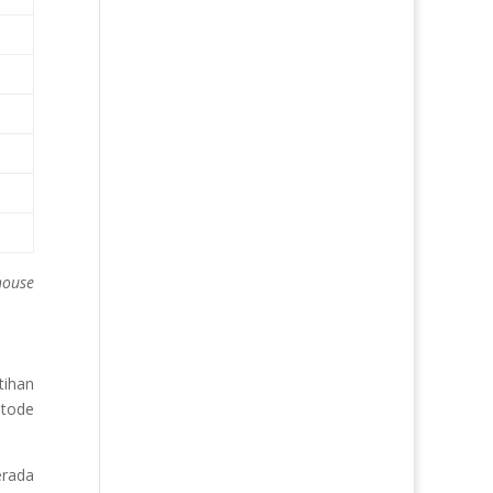
house
tihan
etode
rada