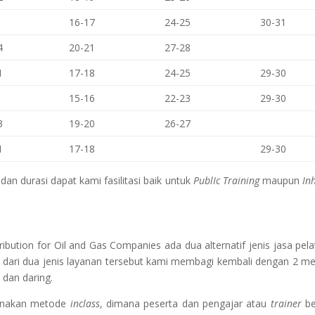
16-17
24-25
30-31
4
20-21
27-28
1
17-18
24-25
29-30
15-16
22-23
29-30
3
19-20
26-27
1
17-18
29-30
an durasi dapat kami fasilitasi baik untuk
PublIc Training
maupun
In
tribution for Oil and Gas Companies
ada dua alternatif jenis jasa pela
 dari dua jenis layanan tersebut kami membagi kembali dengan 2 m
 dan daring.
gunakan metode
inclass
, dimana peserta dan pengajar atau
trainer
be