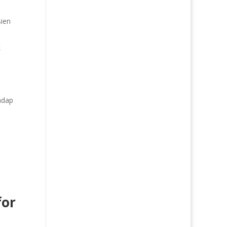
sien
k
adap
for