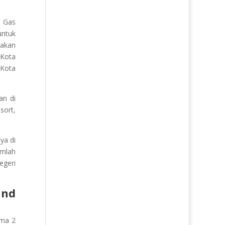
d Gas
ntuk
rakan
 Kota
 Kota
an di
sort,
ya di
umlah
egeri
and
ama 2