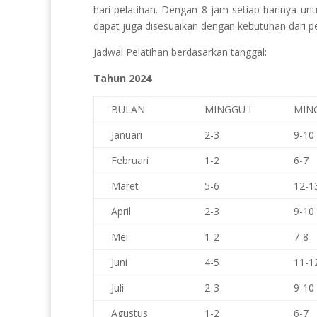
hari pelatihan. Dengan 8 jam setiap harinya 
dapat juga disesuaikan dengan kebutuhan dari pe
Jadwal Pelatihan berdasarkan tanggal:
Tahun 2024
BULAN
MINGGU I
MING
Januari
2-3
9-10
Februari
1-2
6-7
Maret
5-6
12-1
April
2-3
9-10
Mei
1-2
7-8
Juni
4-5
11-1
Juli
2-3
9-10
Agustus
1-2
6-7