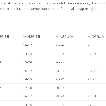
untuk metode tatap muka dan maupun untuk metode daring. Namun ha
serta, berikut kami sampaikan alternatif tanggal setiap minggu.
GU II
MINGGU III
MINGGU IV
MINGGU V
16-17
23-24
29-30
14-15
21-22
27-28
3
19-20
26-27
16-17
23-24
29-30
14-15
21-22
28-29
2
17-18
26-27
16-17
23-24
30-31
14-15
21-22
27-28