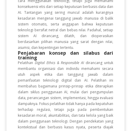
cara menggunakan teknologi, tetapi juga memahami
konsekuensi etis dari setiap keputusan berbasis data dan
AI. Tantangan yang sering muncul adalah kurangnya
kesadaran mengenai tanggung jawab manusia di balik
sistem otomatis, serta anggapan bahwa keputusan
teknologi bersifat netral dan bebas nilai. Padahal, setiap
sistem AI dirancang, dilatih, dan dioperasikan
berdasarkan pilihan manusia yang sarat dengan nilai,
asumsi, dan kepentingan tertentu.
Penjabaran konsep dan silabus dari
training
Pelatihan
Digital Ethics & Responsible AI
dirancang untuk
membantu organisasi dan individu memahami secara
utuh aspek etika dan tanggung jawab dalam
pemanfaatan teknologi digital dan AI. Pelatihan ini
membahas bagaimana prinsip-prinsip etika diterapkan
dalam siklus penggunaan AI, mulai dari pengumpulan
data, perancangan sistem, implementasi, hingga evaluasi
dampaknya. Fokus pelatihan tidak hanya pada kepatuhan
terhadap regulasi, tetapi juga pada pembentukan
kesadaran moral, akuntabilitas, dan tata kelola yang baik
dalam penggunaan teknologi. Dengan pendekatan yang
kontekstual dan berbasis kasus nyata, peserta diajak