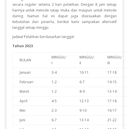
secara reguler selama 2 hari pelatihan. Dengan 8 jam setiap
harinya untuk metode tatap muka dan maupun untuk metode
daring. Namun hal ini dapat juga disesuaikan dengan
kebutuhan dari peserta, berikut kami sampaikan alternatif
tanggal setiap minggu.
Jadwal Pelatihan berdasarkan tanggal:
Tahun 2023
MINGGU
MINGGU
MINGGU
BULAN
I
II
III
Januari
3-4
10-11
17-18
Februari
1-2
6-7
14-15
Maret
1-2
8-9
13-14
April
4-5
12-13
17-18
Mei
2-3
9-10
16-17
Juni
6-7
13-14
21-22