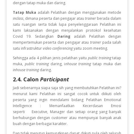
dengan tatap muka dan daring.
Tatap Muka
adalah Pelatihan dengan menggunakan metode
inclass
, dimana peserta dan pengajar atau
trainer
berada dalam
satu ruangan serta tidak lupa penyelenggaraan Pelatihan ini
kami laksanakan dengan menjalankan protokol kesehatan
Covid 19. Sedangkan
Daring
adalah Pelatihan dengan
mempertemukan peserta dan pengajar atau
trainer
pada salah
satu infrastruktur
video conferencing
yaitu zoom meeting.
Sehingga ada 4 pilihan jenis pelatihan yaitu
public training
tatap
muka,
public training
daring, i
nhouse training
tatap muka dan
inhouse training
daring.
2.4. Calon
Participant
Jadi sebenarnya siapa saja sih yang membutuhkan Pelatihan ini?
menurut kami Pelatihan ini sangat cocok untuk diikuti oleh
peserta yang ingin
mendalami bidang Pelatihan Emotional
Intelligence : Memanfaatkan Kecerdasan Emosi
seperti Executive, Manager dan setiap orang yang banyak
berhubungan dengan customer atau mempunyai banyak anak
buah dengan berbagai karakter.
Dan tidak menutup kemungkinan dapat diikuti pula oleh seluruh