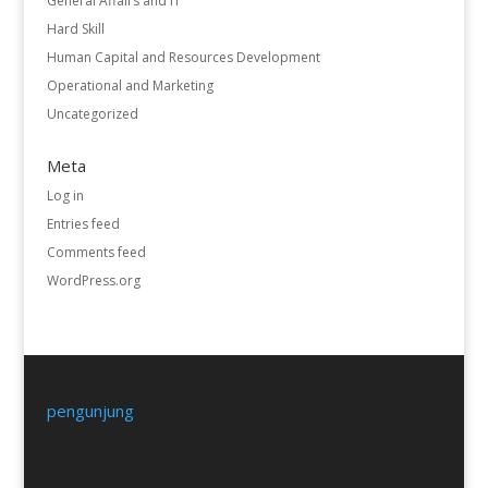
General Affairs and IT
Hard Skill
Human Capital and Resources Development
Operational and Marketing
Uncategorized
Meta
Log in
Entries feed
Comments feed
WordPress.org
pengunjung