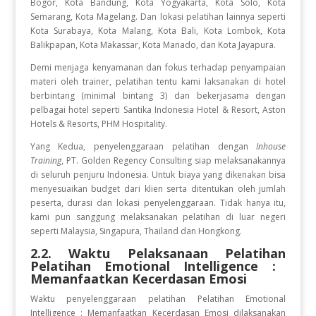
Bogor, Kota Bandung, Kota Yogyakarta, Kota Solo, Kota
Semarang, Kota Magelang. Dan lokasi pelatihan lainnya seperti
Kota Surabaya, Kota Malang, Kota Bali, Kota Lombok, Kota
Balikpapan, Kota Makassar, Kota Manado, dan Kota Jayapura.
Demi menjaga kenyamanan dan fokus terhadap penyampaian
materi oleh trainer, pelatihan tentu kami laksanakan di hotel
berbintang (minimal bintang 3) dan bekerjasama dengan
pelbagai hotel seperti Santika Indonesia Hotel & Resort, Aston
Hotels & Resorts, PHM Hospitality.
Yang Kedua, penyelenggaraan pelatihan dengan
Inhouse
Training
, PT. Golden Regency Consulting siap melaksanakannya
di seluruh penjuru Indonesia. Untuk biaya yang dikenakan bisa
menyesuaikan budget dari klien serta ditentukan oleh jumlah
peserta, durasi dan lokasi penyelenggaraan. Tidak hanya itu,
kami pun sanggung melaksanakan pelatihan di luar negeri
seperti Malaysia, Singapura, Thailand dan Hongkong.
2.2. Waktu Pelaksanaan Pelatihan
Pelatihan Emotional Intelligence :
Memanfaatkan Kecerdasan Emosi
Waktu penyelenggaraan pelatihan Pelatihan Emotional
Intelligence : Memanfaatkan Kecerdasan Emosi
dilaksanakan