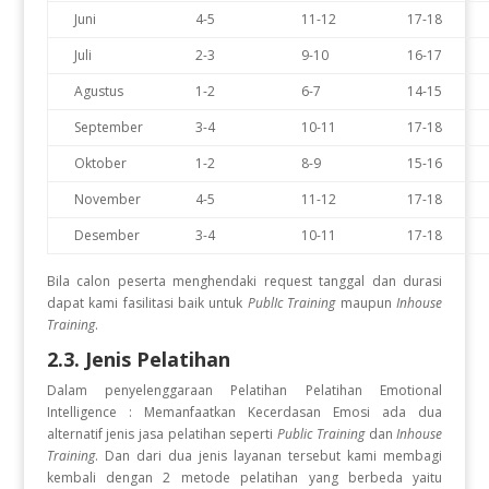
Juni
4-5
11-12
17-18
Juli
2-3
9-10
16-17
Agustus
1-2
6-7
14-15
September
3-4
10-11
17-18
Oktober
1-2
8-9
15-16
November
4-5
11-12
17-18
Desember
3-4
10-11
17-18
Bila calon peserta menghendaki request tanggal dan durasi
dapat kami fasilitasi baik untuk
PublIc Training
maupun
Inhouse
Training
.
2.3. Jenis Pelatihan
Dalam penyelenggaraan Pelatihan Pelatihan Emotional
Intelligence : Memanfaatkan Kecerdasan Emosi
ada dua
alternatif jenis jasa pelatihan seperti
Public Training
dan
Inhouse
Training
. Dan dari dua jenis layanan tersebut kami membagi
kembali dengan 2 metode pelatihan yang berbeda yaitu