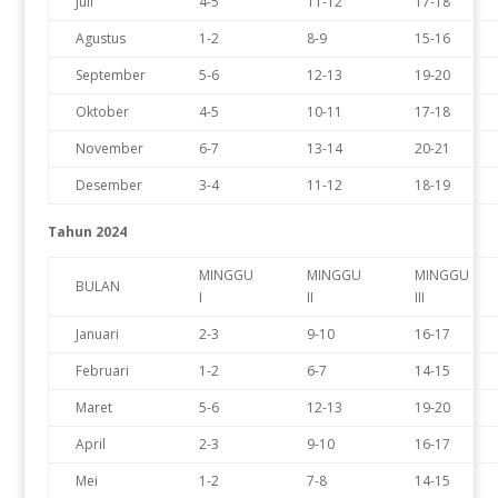
Juli
4-5
11-12
17-18
Agustus
1-2
8-9
15-16
September
5-6
12-13
19-20
Oktober
4-5
10-11
17-18
November
6-7
13-14
20-21
Desember
3-4
11-12
18-19
Tahun 2024
MINGGU
MINGGU
MINGGU
BULAN
I
II
III
Januari
2-3
9-10
16-17
Februari
1-2
6-7
14-15
Maret
5-6
12-13
19-20
April
2-3
9-10
16-17
Mei
1-2
7-8
14-15