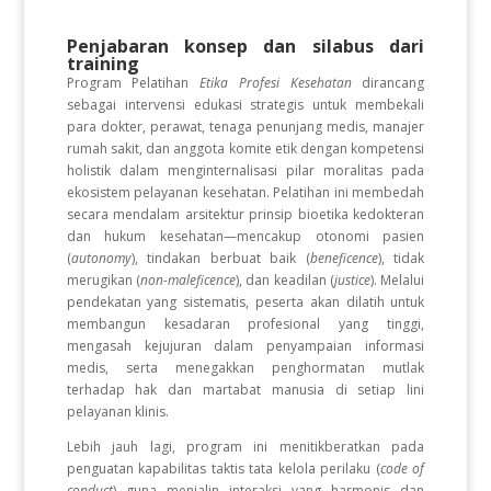
Penjabaran konsep dan silabus dari
training
Program Pelatihan
Etika Profesi Kesehatan
dirancang
sebagai intervensi edukasi strategis untuk membekali
para dokter, perawat, tenaga penunjang medis, manajer
rumah sakit, dan anggota komite etik dengan kompetensi
holistik dalam menginternalisasi pilar moralitas pada
ekosistem pelayanan kesehatan. Pelatihan ini membedah
secara mendalam arsitektur prinsip bioetika kedokteran
dan hukum kesehatan—mencakup otonomi pasien
(
autonomy
), tindakan berbuat baik (
beneficence
), tidak
merugikan (
non-maleficence
), dan keadilan (
justice
). Melalui
pendekatan yang sistematis, peserta akan dilatih untuk
membangun kesadaran profesional yang tinggi,
mengasah kejujuran dalam penyampaian informasi
medis, serta menegakkan penghormatan mutlak
terhadap hak dan martabat manusia di setiap lini
pelayanan klinis.
Lebih jauh lagi, program ini menitikberatkan pada
penguatan kapabilitas taktis tata kelola perilaku (
code of
conduct
) guna menjalin interaksi yang harmonis dan