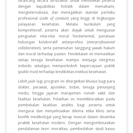
dirancang secara terstruktur untuk membekali peserta
dengan kapabilitas holistik dalam memahami,
menginternalisasi, dan menegakkan standar perilaku
profesional (
code of conduct
) yang tinggi di lingkungan
pelayanan kesehatan. Melalui kurikulum yang
komprehensif, peserta akan diajak untuk menguasai
penguatan nilai-nilai moral fundamental, penataan
hubungan kolaboratif antarprofesi (
interprofessional
collaboration
), serta pemenuhan tanggung jawab hukum
dan moral terhadap pasien. Pendekatan ini memastikan
setiap tenaga kesehatan mampu menjaga integritas
individu sekaligus memperkokoh kepercayaan publik
(
public trust
) terhadap kredibilitas institusi kesehatan.
Lebih jauh lagi, program ini ditargetkan khusus bagi para
dokter, perawat, apoteker, bidan, tenaga penunjang
medis, hingga jajaran manajemen rumah sakit dan
fasilitas kesehatan. Pelatihan ini menitikberatkan pada
pembekalan keahlian analitis bagi peserta untuk
mengurai dan menyelesaikan dilema etika klinis serta
konflik medikolegal yang kerap muncul dalam dinamika
praktik kesehatan modern. Dengan mengombinasikan
pendalaman teori moralitas, pembedahan studi kasus