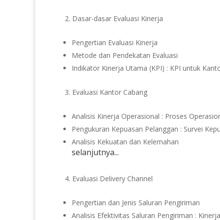
Dasar-dasar Evaluasi Kinerja
Pengertian Evaluasi Kinerja
Metode dan Pendekatan Evaluasi
Indikator Kinerja Utama (KPI) : KPI untuk Kan
Evaluasi Kantor Cabang
Analisis Kinerja Operasional : Proses Opera
Pengukuran Kepuasan Pelanggan : Survei Kep
Analisis Kekuatan dan Kelemahan
selanjutnya...
Evaluasi Delivery Channel
Pengertian dan Jenis Saluran Pengiriman
Analisis Efektivitas Saluran Pengiriman : Kine