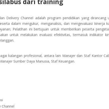
ilabus dari training
g dan Delivery Channel adalah program pendidikan yang dirancang 
erta dalam mengukur, menganalisis, dan mengevaluasi kinerja k
ayanan; Pelatihan ini bertujuan untuk memberikan peserta penget
kan untuk melakukan evaluasi efektivitas, termasuk indikator kin
elanggan.
rbagai kalangan profesional, antara lain Manajer dan Staf Kantor Ca
, Manajer Sumber Daya Manusia, Staf Keuangan.
si
y Channel