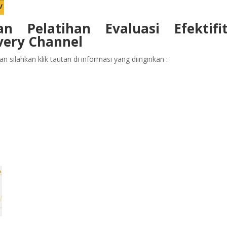
an Pelatihan
Evaluasi Efektifi
very Channel
 silahkan klik tautan di informasi yang diinginkan :