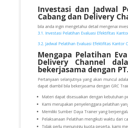
Investasi dan Jadwal P
Cabang dan Delivery Ch
bila anda ingin mengetahui detail mengenai invest
3.1. Investasi Pelatihan Evaluasi Efektifitas Kan
3.2. Jadwal Pelatihan Evaluasi Efektifitas Kanto
Mengapa Pelatihan Eval
Delivery Channel da
bekerjasama dengan PT.
Pertanyaan selanjutnya yang akan muncul adal
dapat diambil bila bekerjasama dengan GRC Trai
Materi dapat disesuaikan dengan kebutuhan pe
Kami merupakan penyelenggara pelatihan yang 
Memiliki Sumber Daya Trainer yang berpeng
Pelaksanaan Pelatihan mengikuti waktu dari ca
Tidak perlu menunggu kuota peserta, kami men