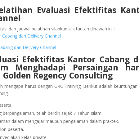
elatihan
Evaluasi Efektifitas Kan
annel
asi dan jadwal pelatihan silahkan klik tautan dibawah ini :
tor Cabang dan Delivery Channel
r Cabang dan Delivery Channel
uasi Efektifitas Kantor Cabang 
lam Menghadapi Persaingan
ha
 Golden Regency Consulting
ah mengapa harus dengan GRC Training. Berikut adalah keuntungan
ning.
serta.
berpengalaman, telah berdiri sejak 7 Tahun silam.
alaman dalam mengajar maupun pengalaman dalam praktek.
lon peserta.
yediakan kelas private.