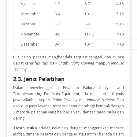
Agustus
1-2
6-7
14-15
September
3-4
10-11
17-18
Oktober
1-2
8-9
15-16
November
4-5
11-12
17-18
Desember
3-4
10-11
17-18
Bila calon peserta menghendaki request tanggal dan durasi
dapat kami fasilitasi baik untuk
PublIc Training
maupun
Inhouse
Training
.
2.3. Jenis Pelatihan
Dalam penyelenggaraan Pelatihan Failure Analysis and
Troubleshooting For Main Equitment
ada dua alternatif jenis
jasa pelatihan seperti
Public Training
dan
Inhouse Training
. Dan
dari dua jenis layanan tersebut kami membagi kembali dengan
2 metode pelatihan yang berbeda yaitu dengan tatap muka dan
daring.
Tatap Muka
adalah Pelatihan dengan menggunakan metode
inclass
, dimana peserta dan pengajar atau
trainer
berada dalam