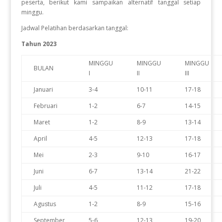
peserta, berikut kami sampaikan alternatif tanggal setiap
minggu.
Jadwal Pelatihan berdasarkan tanggal:
Tahun 2023
MINGGU
MINGGU
MINGGU
BULAN
I
II
III
Januari
3-4
10-11
17-18
Februari
1-2
6-7
14-15
Maret
1-2
8-9
13-14
April
4-5
12-13
17-18
Mei
2-3
9-10
16-17
Juni
6-7
13-14
21-22
Juli
4-5
11-12
17-18
Agustus
1-2
8-9
15-16
September
5-6
12-13
19-20