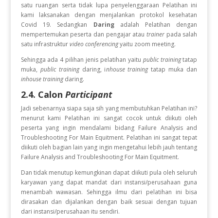
satu ruangan serta tidak lupa penyelenggaraan Pelatihan ini
kami laksanakan dengan menjalankan protokol kesehatan
Covid 19. Sedangkan
Daring
adalah Pelatihan dengan
mempertemukan peserta dan pengajar atau
trainer
pada salah
satu infrastruktur
video conferencing
yaitu zoom meeting.
Sehingga ada 4 pilihan jenis pelatihan yaitu
public training
tatap
muka,
public training
daring, i
nhouse training
tatap muka dan
inhouse training
daring.
2.4. Calon
Participant
Jadi sebenarnya siapa saja sih yang membutuhkan Pelatihan ini?
menurut kami Pelatihan ini sangat cocok untuk diikuti oleh
peserta yang ingin
mendalami bidang Failure Analysis and
Troubleshooting For Main Equitment. Pelatihan ini sangat tepat
diikuti oleh bagian lain yang ingin mengetahui lebih jauh tentang
Failure Analysis and Troubleshooting For Main Equitment.
Dan tidak menutup kemungkinan dapat diikuti pula oleh seluruh
karyawan yang dapat mandat dari instansi/perusahaan guna
menambah wawasan. Sehingga ilmu dari pelatihan ini bisa
dirasakan dan dijalankan dengan baik sesuai dengan tujuan
dari instansi/perusahaan itu sendiri.