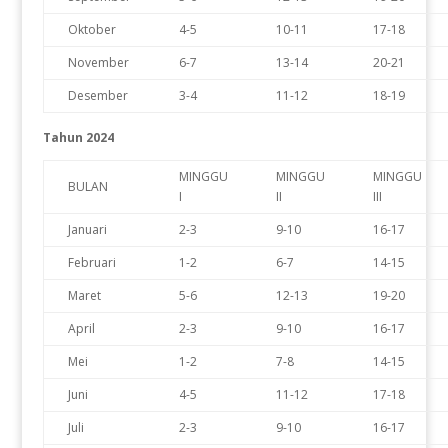
Oktober
4-5
10-11
17-18
November
6-7
13-14
20-21
Desember
3-4
11-12
18-19
Tahun 2024
MINGGU
MINGGU
MINGGU
BULAN
I
II
III
Januari
2-3
9-10
16-17
Februari
1-2
6-7
14-15
Maret
5-6
12-13
19-20
April
2-3
9-10
16-17
Mei
1-2
7-8
14-15
Juni
4-5
11-12
17-18
Juli
2-3
9-10
16-17