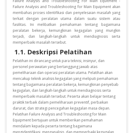
Failure Analysis and Troubleshooting For Main Equitment -
Failure Analysis and Troubleshooting for Main Equipment akan
membahas proses identifikasi dan penyelesaian masalah yang
terkait dengan peralatan utama dalam suatu sistem atau
fasilitas. Ini melibatkan pemahaman tentang bagaimana
peralatan bekerja, kemungkinan kegagalan yang mungkin
terjadi, dan langkah-langkah untuk mendiagnosis serta
memperbaiki masalah tersebut.
1.1. Deskripsi Pelatihan
Pelatihan ini dirancang untuk para teknisi, insinyur, dan
personel perawatan yang bertanggung jawab atas
pemeliharaan dan operasi peralatan utama. Pelatihan akan
mencakup teknik analisis kegagalan yang meliputi pemahaman
tentang bagaimana peralatan bekerja, kemungkinan penyebab
kegagalan, dan langkah-langkah untuk mendiagnosis serta
memperbaiki masalah tersebut. Peserta akan belajar tentang
praktik terbaik dalam pemeliharaan preventif, perbaikan
darurat, dan strategi pencegahan kegagalan masa depan.
Pelatihan Failure Analysis and Troubleshooting for Main
Equipment bertujuan untuk memberikan pemahaman
mendalam kepada peserta tentang bagaimana
mengidentifikasi, menganalisis, dan memperbaiki kegagalan