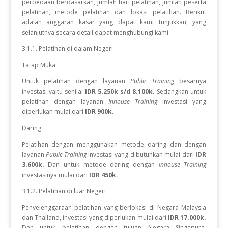
perbedaan berdasarkan, jumlah hari pelatihan, jumlah peserta
pelatihan, metode pelatihan dan lokasi pelatihan. Berikut
adalah anggaran kasar yang dapat kami tunjukkan, yang
selanjutnya secara detail dapat menghubungi kami.
3.1.1. Pelatihan di dalam Negeri
Tatap Muka
Untuk pelatihan dengan layanan
Public Training
besarnya
investasi yaitu senilai
IDR 5.250k s/d 8.100k.
Sedangkan
untuk
pelatihan dengan layanan
Inhouse Training
investasi yang
diperlukan
mulai dari
IDR 900k.
Daring
Pelatihan dengan menggunakan metode daring dan dengan
layanan
Public Training
investasi yang dibutuhkan mulai dari
IDR
3.600k.
Dan untuk metode daring dengan
inhouse Training
investasinya mulai dari
IDR 450k.
3.1.2. Pelatihan di luar Negeri
Penyelenggaraan pelatihan yang berlokasi di Negara Malaysia
dan Thailand, investasi yang diperlukan mulai dari
IDR 17.000k.
Dan
untuk
pelatihan dengan tujuan Negara
Singapura,