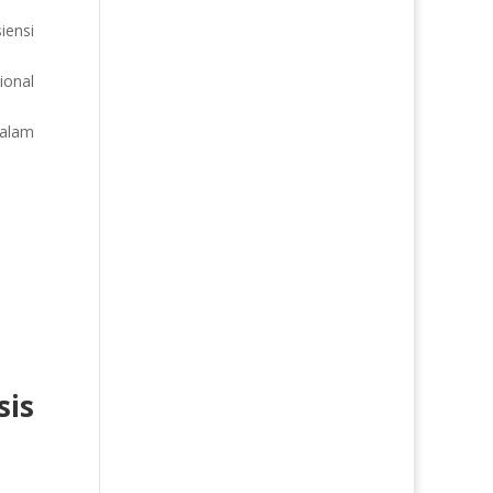
iensi
ional
alam
is