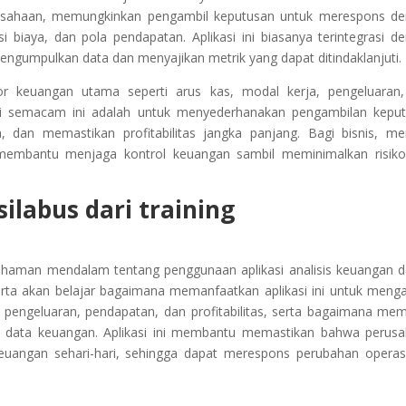
usahaan, memungkinkan pengambil keputusan untuk merespons d
i biaya, dan pola pendapatan. Aplikasi ini biasanya terintegrasi d
engumpulkan data dan menyajikan metrik yang dapat ditindaklanjuti.
tor keuangan utama seperti arus kas, modal kerja, pengeluaran
likasi semacam ini adalah untuk menyederhanakan pengambilan kepu
dan memastikan profitabilitas jangka panjang. Bagi bisnis, mem
ian membantu menjaga kontrol keuangan sambil meminimalkan risik
ilabus dari training
ahaman mendalam tentang penggunaan aplikasi analisis keuangan 
erta akan belajar bagaimana memanfaatkan aplikasi ini untuk meng
, pengeluaran, pendapatan, dan profitabilitas, serta bagaimana me
is data keuangan. Aplikasi ini membantu memastikan bahwa perus
i keuangan sehari-hari, sehingga dapat merespons perubahan operas