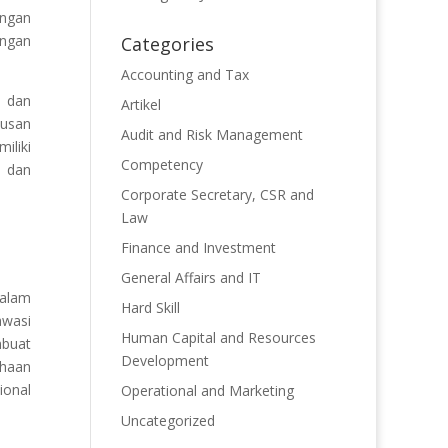
engan
engan
Categories
Accounting and Tax
, dan
Artikel
tusan
Audit and Risk Management
iliki
Competency
o dan
Corporate Secretary, CSR and
Law
Finance and Investment
General Affairs and IT
dalam
Hard Skill
awasi
Human Capital and Resources
mbuat
Development
ahaan
ional
Operational and Marketing
Uncategorized