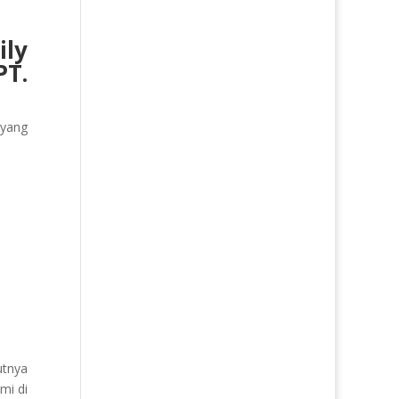
ily
T.
 yang
utnya
mi di