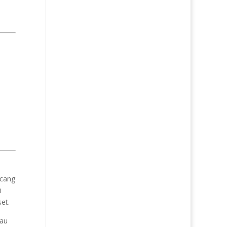
ncang
i
et.
Mau