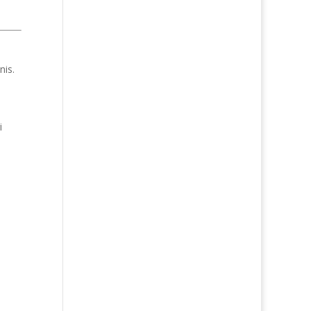
nis.
i