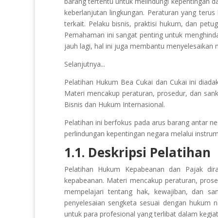
barang tertentu untuk melindungi kepentingan 
keberlanjutan lingkungan. Peraturan yang te
terkait. Pelaku bisnis, praktisi hukum, dan 
Pemahaman ini sangat penting untuk menghinda
jauh lagi, hal ini juga membantu menyelesaikan 
Selanjutnya...
Pelatihan Hukum Bea Cukai dan Cukai ini dia
Materi mencakup peraturan, prosedur, dan sanks
Bisnis dan Hukum Internasional.
Pelatihan ini berfokus pada arus barang antar 
perlindungan kepentingan negara melalui instrum
1.1. Deskripsi Pelatihan
Pelatihan Hukum Kepabeanan dan Pajak di
kepabeanan. Materi mencakup peraturan, prose
mempelajari tentang hak, kewajiban, dan sa
penyelesaian sengketa sesuai dengan hukum nas
untuk para profesional yang terlibat dalam keg