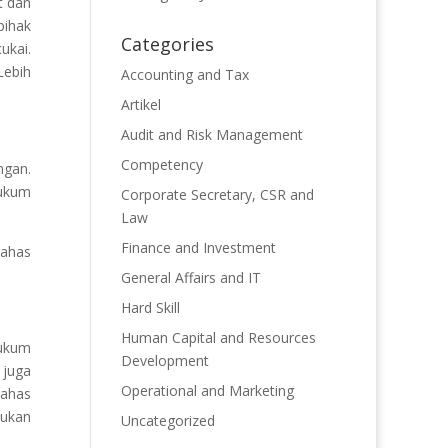
t dan
pihak
Categories
ukai.
Lebih
Accounting and Tax
Artikel
Audit and Risk Management
Competency
ngan.
Hukum
Corporate Secretary, CSR and
Law
Finance and Investment
bahas
General Affairs and IT
Hard Skill
Human Capital and Resources
ukum
Development
 juga
Operational and Marketing
bahas
jukan
Uncategorized