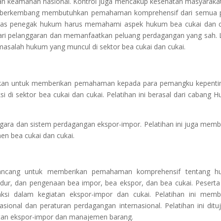
dan keamanan nasional. Kontrol juga mencakup kesehatan masyaraka
rus berkembang membutuhkan pemahaman komprehensif dari semua 
petugas penegak hukum harus memahami aspek hukum bea cukai dan c
ri pelanggaran dan memanfaatkan peluang perdagangan yang sah. 
masalah hukum yang muncul di sektor bea cukai dan cukai.
dakan untuk memberikan pemahaman kepada para pemangku kepenti
i di sektor bea cukai dan cukai. Pelatihan ini berasal dari cabang 
negara dan sistem perdagangan ekspor-impor. Pelatihan ini juga mem
en bea cukai dan cukai.
rancang untuk memberikan pemahaman komprehensif tentang h
dur, dan pengenaan bea impor, bea ekspor, dan bea cukai. Peserta
nksi dalam kegiatan ekspor-impor dan cukai. Pelatihan ini mem
ional dan peraturan perdagangan internasional. Pelatihan ini ditu
iatan ekspor-impor dan manajemen barang.