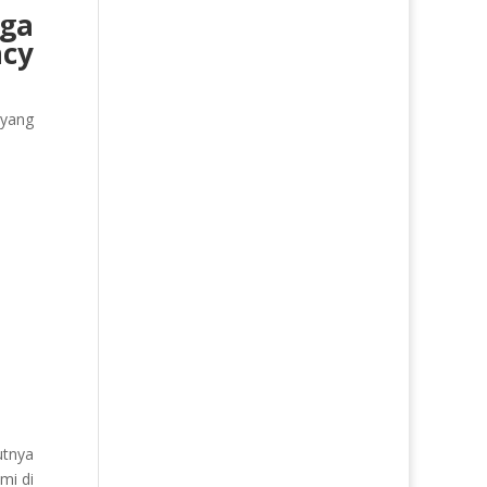
gga
ncy
 yang
utnya
mi di