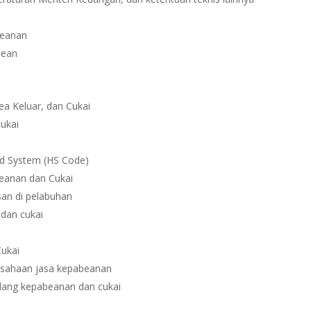
beanan
bean
a Keluar, dan Cukai
ukai
zed System (HS Code)
eanan dan Cukai
an di pelabuhan
dan cukai
ukai
rusahaan jasa kepabeanan
bidang kepabeanan dan cukai