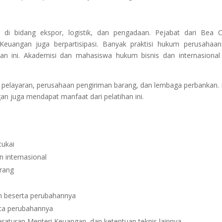
di bidang ekspor, logistik, dan pengadaan. Pejabat dari Bea C
euangan juga berpartisipasi. Banyak praktisi hukum perusahaa
an ini. Akademisi dan mahasiswa hukum bisnis dan internasional
aan pelayaran, perusahaan pengiriman barang, dan lembaga perbankan.
 juga mendapat manfaat dari pelatihan ini.
cukai
 internasional
rang
 beserta perubahannya
ta perubahannya
eraturan Menteri Keuangan, dan ketentuan teknis lainnya