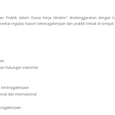
dan Praktik dalam Dunia Kerja Modern" diselenggarakan dengan t
hal regulasi hukum ketenagakerjaan dan praktik terkait di tempat 
aan
n hubungan industrial
 ketenagakerjaan
nal dan internasional
enagakerjaan