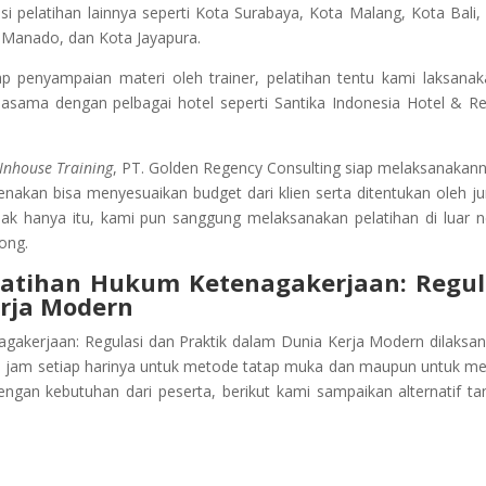
 pelatihan lainnya seperti Kota Surabaya, Kota Malang, Kota Bali,
 Manado, dan Kota Jayapura.
penyampaian materi oleh trainer, pelatihan tentu kami laksanak
jasama dengan pelbagai hotel seperti Santika Indonesia Hotel & Re
Inhouse Training
, PT. Golden Regency Consulting siap melaksanakann
kenakan bisa menyesuaikan budget dari klien serta ditentukan oleh j
dak hanya itu, kami pun sanggung melaksanakan pelatihan di luar n
ong.
latihan
Hukum Ketenagakerjaan: Regul
erja Modern
gakerjaan: Regulasi dan Praktik dalam Dunia Kerja Modern
dilaksa
n 8 jam setiap harinya untuk metode tatap muka dan maupun untuk m
engan kebutuhan dari peserta, berikut kami sampaikan alternatif ta