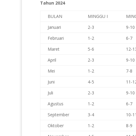
Tahun 2024
BULAN
MINGGU I
MING
Januari
2-3
9-10
Februari
1-2
6-7
Maret
5-6
12-1
April
2-3
9-10
Mei
1-2
7-8
Juni
4-5
11-1
Juli
2-3
9-10
Agustus
1-2
6-7
September
3-4
10-1
Oktober
1-2
8-9