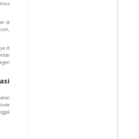
 Kota
an di
sort,
ya di
umlah
egeri
asi
nakan
etode
nggal