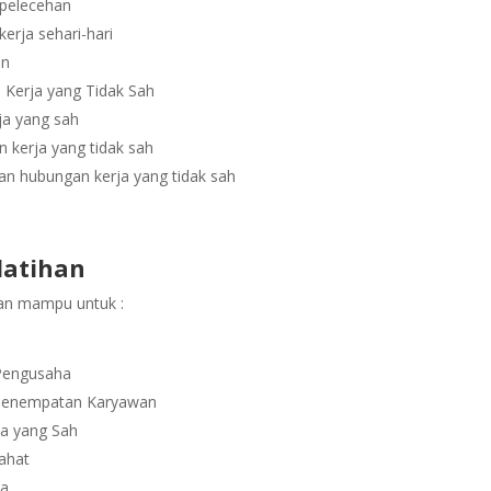
i-pelecehan
erja sehari-hari
an
Kerja yang Tidak Sah
ja yang sah
kerja yang tidak sah
an hubungan kerja yang tidak sah
latihan
pkan mampu untuk :
Pengusaha
 Penempatan Karyawan
ja yang Sah
ahat
ja