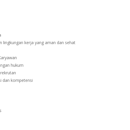
a
 lingkungan kerja yang aman dan sehat
 Karyawan
dengan hukum
erekrutan
si dan kompetensi
s