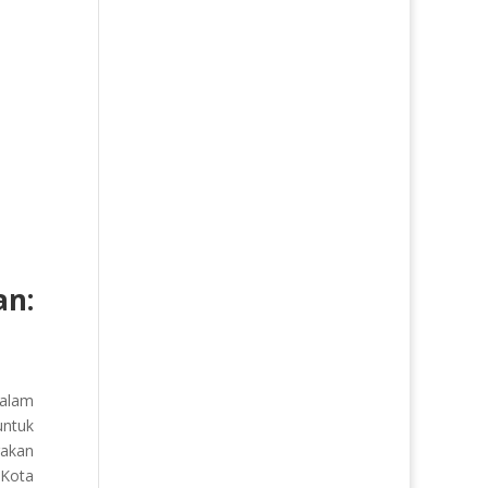
an:
dalam
untuk
rakan
 Kota