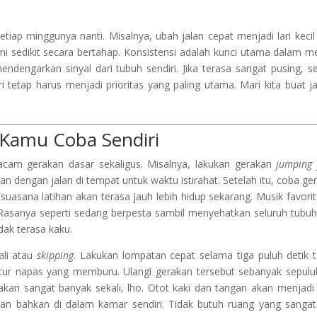
etiap minggunya nanti. Misalnya, ubah jalan cepat menjadi lari kecil
demi sedikit secara bertahap. Konsistensi adalah kunci utama dalam me
mendengarkan sinyal dari tubuh sendiri. Jika terasa sangat pusing, s
i tetap harus menjadi prioritas yang paling utama. Mari kita buat j
 Kamu Coba Sendiri
cam gerakan dasar sekaligus. Misalnya, lakukan gerakan
jumping 
an dengan jalan di tempat untuk waktu istirahat. Setelah itu, coba ge
uasana latihan akan terasa jauh lebih hidup sekarang. Musik favorit
asanya seperti sedang berpesta sambil menyehatkan seluruh tubuh 
dak terasa kaku.
ali atau
skipping
. Lakukan lompatan cepat selama tiga puluh detik 
gatur napas yang memburu. Ulangi gerakan tersebut sebanyak sepulu
r akan sangat banyak sekali, lho. Otot kaki dan tangan akan menjadi 
ukan bahkan di dalam kamar sendiri. Tidak butuh ruang yang sangat