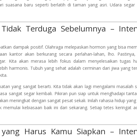
ri suasana baru seperti berlatih di taman yang asri. Udara segar
 Tidak Terduga Sebelumnya – Inter
dapatkan dampak positif. Olahraga melepaskan hormon yang bisa me
aan kantor akan berkurang secara perlahan-lahan, lho. Pastinya,
gar. Kita akan merasa lebih fokus dalam menyelesaikan tugas ha
ebih harmonis. Tubuh yang sehat adalah cerminan dari jiwa yang te
kita.
gkatan yang sangat berarti. Kita tidak akan lagi mengalami masalah 
asa sangat segar kembali. Pikiran pun siap untuk menghadapi tant
akan meningkat dengan sangat pesat sekali. Inilah rahasia hidup yang 
k memulai kebiasaan baik ini dari sekarang. Setiap tetes keringat a
 yang Harus Kamu Siapkan – Inter