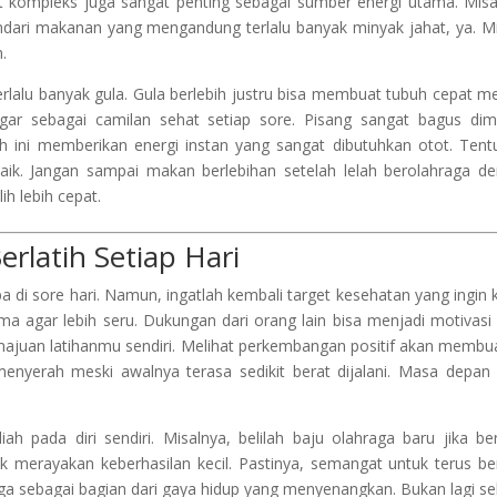
at kompleks juga sangat penting sebagai sumber energi utama. Misa
 Hindari makanan yang mengandung terlalu banyak minyak jahat, ya. 
.
lalu banyak gula. Gula berlebih justru bisa membuat tubuh cepat m
egar sebagai camilan sehat setiap sore. Pisang sangat bagus di
ah ini memberikan energi instan yang sangat dibutuhkan otot. Tent
aik. Jangan sampai makan berlebihan setelah lelah berolahraga d
ih lebih cepat.
rlatih Setiap Hari
a di sore hari. Namun, ingatlah kembali target kesehatan yang ingin
ama agar lebih seru. Dukungan dari orang lain bisa menjadi motivasi
 kemajuan latihanmu sendiri. Melihat perkembangan positif akan memb
enyerah meski awalnya terasa sedikit berat dijalani. Masa depan
 pada diri sendiri. Misalnya, belilah baju olahraga baru jika ber
uk merayakan keberhasilan kecil. Pastinya, semangat untuk terus ber
ga sebagai bagian dari gaya hidup yang menyenangkan. Bukan lagi s