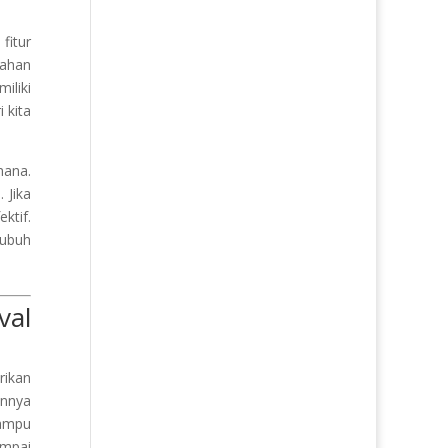
fitur
bahan
iliki
 kita
mana.
 Jika
ktif.
tubuh
val
rikan
annya
mampu
ampai