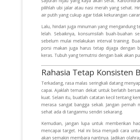
sayuran hijau yang kaya akan serat. Karbohidr
pilihlah ubi jalar atau nasi merah yang sehat.
air putih yang cukup agar tidak kekurangan cairan
Lalu, hindari juga minuman yang mengandung ter
lelah. Sebaiknya, konsumsilah buah-buahan s
sebelum mulai melakukan interval training. Bu
porsi makan juga harus tetap dijaga dengan b
keras. Tubuh yang ternutrisi dengan baik akan pul
Rahasia Tetap Konsisten Be
Terkadang, rasa malas seringkali datang menyap
capai. Ajaklah teman dekat untuk berlatih bers
kuat. Selain itu, buatlah catatan kecil tentang
merasa sangat bangga sekali. Jangan pernah m
sehat ada di tanganmu sendiri sekarang.
Kemudian, jangan lupa untuk memberikan hadiah
mencapai target. Hal ini bisa menjadi cara unt
akan semakin membara nantinya. Jadikan olahra