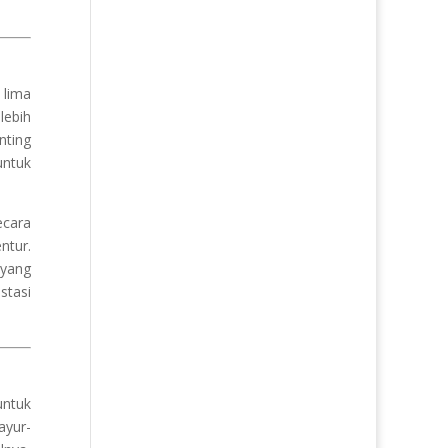
 lima
lebih
nting
untuk
ecara
ntur.
 yang
stasi
untuk
ayur-