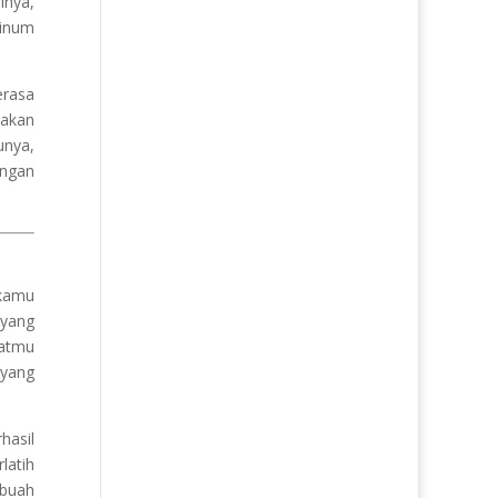
lnya,
Minum
erasa
makan
unya,
engan
 kamu
 yang
uatmu
 yang
hasil
latih
ebuah