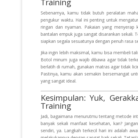
Training
Sebenarnya, kamu tidak butuh peralatan mahal
pengukur waktu. Hal ini penting untuk mengatur 
ringan dan nyaman. Pakaian yang menyerap k
bantalan empuk juga sangat disarankan sekali. T
siapkan segala sesuatunya dengan penuh rasa 
Jika ingin lebih maksimal, kamu bisa membeli t
Botol minum juga wajib dibawa agar tidak terken
berlatih di rumah, gunakan matras agar tidak lic
Pastinya, kamu akan semakin bersemangat untu
yang sangat ideal.
Kesimpulan: Yuk, Gerakk
Training
Jadi, bagaimana menurutmu tentang metode int
banyak sekali manfaat kesehatan, kan? Jan
sendiri, ya. Langkah terkecil hari ini adalah 
melakukannya dengan sangat baik sekali. Tetapl