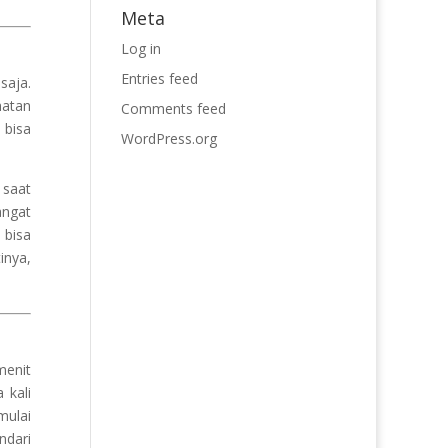
Meta
Log in
Entries feed
saja.
hatan
Comments feed
 bisa
WordPress.org
 saat
angat
 bisa
inya,
menit
 kali
mulai
ndari