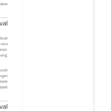
 akan
val
mbuat
 rasa
rian.
nang.
susah
angan
lebih
dalah
val