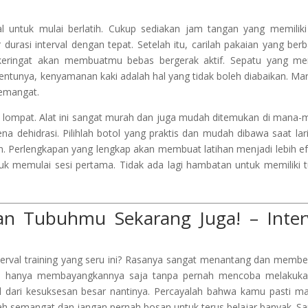
 untuk mulai berlatih. Cukup sediakan jam tangan yang memiliki 
durasi interval dengan tepat. Setelah itu, carilah pakaian yang ber
eringat akan membuatmu bebas bergerak aktif. Sepatu yang mem
entunya, kenyamanan kaki adalah hal yang tidak boleh diabaikan. Mari
semangat.
ali lompat. Alat ini sangat murah dan juga mudah ditemukan di mana-
a dehidrasi. Pilihlah botol yang praktis dan mudah dibawa saat lari.
in. Perlengkapan yang lengkap akan membuat latihan menjadi lebih efe
k memulai sesi pertama. Tidak ada lagi hambatan untuk memiliki 
an Tubuhmu Sekarang Juga! – Inter
erval training yang seru ini? Rasanya sangat menantang dan membe
gan hanya membayangkannya saja tanpa pernah mencoba melakuk
awal dari kesuksesan besar nantinya. Percayalah bahwa kamu pasti 
ah semangat dan jangan pernah bosan untuk terus belajar banyak. S