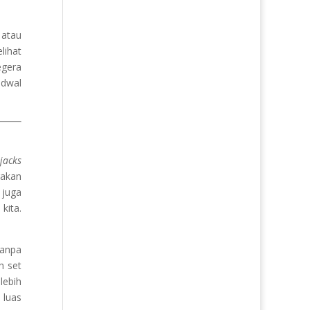
 atau
lihat
egera
adwal
jacks
rakan
 juga
kita.
tanpa
h set
lebih
 luas