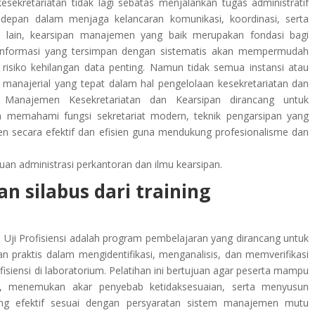
kesekretariatan tidak lagi sebatas menjalankan tugas administratif
depan dalam menjaga kelancaran komunikasi, koordinasi, serta
si lain, kearsipan manajemen yang baik merupakan fondasi bagi
ena informasi yang tersimpan dengan sistematis akan mempermudah
risiko kehilangan data penting. Namun tidak semua instansi atau
n manajerial yang tepat dalam hal pengelolaan kesekretariatan dan
an Manajemen Kesekretariatan dan Kearsipan dirancang untuk
 memahami fungsi sekretariat modern, teknik pengarsipan yang
en secara efektif dan efisien guna mendukung profesionalisme dan
muan administrasi perkantoran dan ilmu kearsipan.
n silabus dari training
il Uji Profisiensi adalah program pembelajaran yang dirancang untuk
praktis dalam mengidentifikasi, menganalisis, dan memverifikasi
ofisiensi di laboratorium. Pelatihan ini bertujuan agar peserta mampu
is, menemukan akar penyebab ketidaksesuaian, serta menyusun
ng efektif sesuai dengan persyaratan sistem manajemen mutu