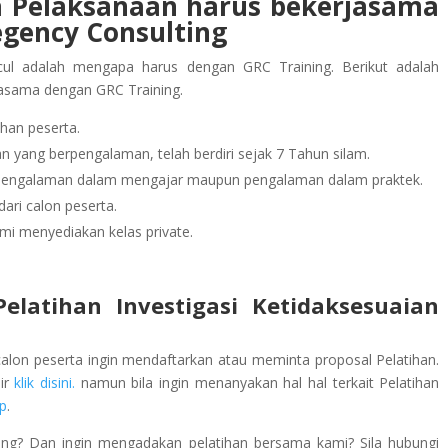
ga Pelaksanaan
harus bekerjasama
egency Consulting
ul adalah mengapa harus dengan GRC Training. Berikut adalah
jasama dengan GRC Training.
han peserta.
 yang berpengalaman, telah berdiri sejak 7 Tahun silam.
rpengalaman dalam mengajar maupun pengalaman dalam praktek.
ari calon peserta.
mi menyediakan kelas private.
latihan Investigasi Ketidaksesuaian
calon peserta ingin mendaftarkan atau meminta proposal Pelatihan.
lir
klik disini.
namun bila ingin menanyakan hal hal terkait Pelatihan
p
.
ing? Dan ingin mengadakan pelatihan bersama kami? Sila hubungi