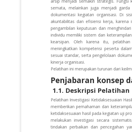
arsip menjadi semakin strategis. Fungsi 
semata, melainkan juga menjadi garda 
dokumentasi kegiatan organisasi. Di si
akuntabilitas dan efisiensi kerja, kar
pengambilan keputusan dan menghindari 
individu memiliki sistem dan keterampila
kearsipan. Oleh karena itu, pelatih
meningkatkan kompetensi peserta dalam
sesuai standar, serta pengelolaan dokum
kinerja organisasi.
Pelatihan ini merupakan turunan dari keil
Penjabaran konsep da
1.1. Deskripsi Pelatihan
Pelatihan Investigasi Ketidaksesuaian Has
memberikan pemahaman dan keterampilan 
ketidaksesuaian hasil pada kegiatan uji pr
melakukan investigasi secara sistemat
tindakan perbaikan dan pencegahan ya