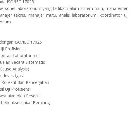
da ISO/IEC 17025.
i personel laboratorium yang terlibat dalam sistem mutu manajemen
anajer teknis, manajer mutu, analis laboratorium, koordinator uji
torium.
a dengan ISO/IEC 17025
ji Profisiensi
bilitas Laboratorium
uaian Secara Sistematis
 Cause Analysis)
 Investigasi
 Korektif dan Pencegahan
il Uji Profisiensi
ksesuaian oleh Peserta
n Ketidaksesuaian Berulang