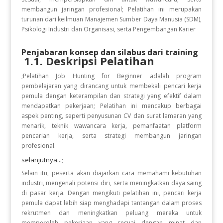
membangun jaringan profesional; Pelatihan ini merupakan
turunan dari keilmuan Manajemen Sumber Daya Manusia (SDM),
Psikologi Industri dan Organisasi, serta Pengembangan Karier
Penjabaran konsep dan silabus dari training
1.1. Deskripsi Pelatihan
;Pelatihan Job Hunting for Beginner adalah program
pembelajaran yang dirancang untuk membekali pencari kerja
pemula dengan keterampilan dan strategi yang efektif dalam
mendapatkan pekerjaan; Pelatihan ini mencakup berbagai
aspek penting, seperti penyusunan CV dan surat lamaran yang
menarik, teknik wawancara kerja, pemanfaatan platform
pencarian kerja, serta strategi membangun jaringan
profesional.
selanjutnya...;
Selain itu, peserta akan diajarkan cara memahami kebutuhan
industri, mengenali potensi diri, serta meningkatkan daya saing
di pasar kerja. Dengan mengikuti pelatihan ini, pencari kerja
pemula dapat lebih siap menghadapi tantangan dalam proses
rekrutmen dan meningkatkan peluang mereka untuk
memperoleh pekerjaan yang sesuai dengan minat dan