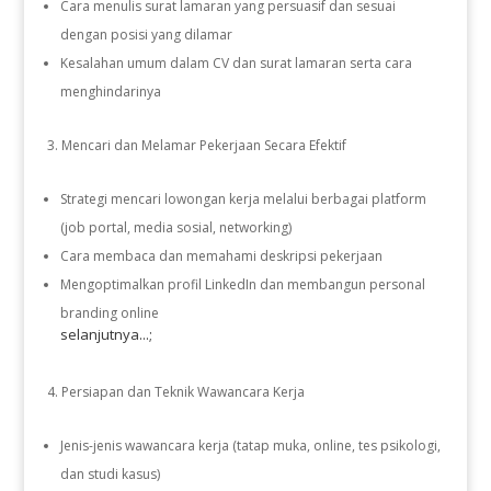
Cara menulis surat lamaran yang persuasif dan sesuai
dengan posisi yang dilamar
Kesalahan umum dalam CV dan surat lamaran serta cara
menghindarinya
Mencari dan Melamar Pekerjaan Secara Efektif
Strategi mencari lowongan kerja melalui berbagai platform
(job portal, media sosial, networking)
Cara membaca dan memahami deskripsi pekerjaan
Mengoptimalkan profil LinkedIn dan membangun personal
branding online
selanjutnya...;
Persiapan dan Teknik Wawancara Kerja
Jenis-jenis wawancara kerja (tatap muka, online, tes psikologi,
dan studi kasus)