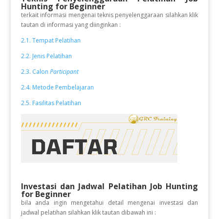
Hunting for Beginner
terkait informasi mengenai teknis penyelenggaraan silahkan klik
tautan di informasi yang diinginkan :
2.1. Tempat Pelatihan
2.2. Jenis Pelatihan
2.3. Calon
Participant
2.4. Metode Pembelajaran
2.5. Fasilitas Pelatihan
Investasi dan Jadwal Pelatihan
Job Hunting
for Beginner
bila anda ingin mengetahui detail mengenai investasi dan
jadwal pelatihan silahkan klik tautan dibawah ini :