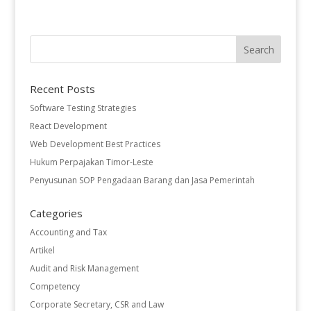
Recent Posts
Software Testing Strategies
React Development
Web Development Best Practices
Hukum Perpajakan Timor-Leste
Penyusunan SOP Pengadaan Barang dan Jasa Pemerintah
Categories
Accounting and Tax
Artikel
Audit and Risk Management
Competency
Corporate Secretary, CSR and Law