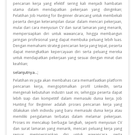
pencarian kerja yang efektif sering kali menjadi hambatan
utama dalam mendapatkan pekerjaan yang diinginkan;
Pelatihan Job Hunting for Beginner dirancang untuk membekali
peserta dengan keterampilan dasar dalam mencari pekerjaan,
mulai dari cara menyusun CV dan surat lamaran yang menarik,
mempersiapkan diri untuk wawancara, hingga membangun
jaringan profesional yang dapat membuka peluang lebih luas.
Dengan memahami strategi pencarian kerja yang tepat, peserta
dapat meningkatkan kepercayaan diri serta peluang mereka
untuk mendapatkan pekerjaan yang sesuai dengan minat dan
keahlian;
selanjutnya...;
Pelatihan ini juga akan membahas cara memanfaatkan platform
pencarian kerja, mengoptimalkan profil LinkedIn, serta
mengenali kebutuhan industri saat ini, sehingga peserta dapat
lebih siap dan kompetitif dalam memasuki dunia kerja. Job
Hunting for Beginner adalah proses pencarian kerja yang
dilakukan oleh individu yang baru memasuki dunia kerja atau
memiliki pengalaman terbatas dalam melamar pekerjaan.
Proses ini mencakup berbagai langkah, seperti menyusun CV
dan surat lamaran yang menarik, mencari peluang kerja yang
sesuai, mempersiapkan diri untuk wawancara, serta