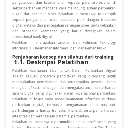
pengetahuan dan keterampilan kepada para profesional di
sektor perbankan mengenai cara melindungi sistem perbankan
digital dari ancaman siber. Pelatihan ini mencakup topik-topik
seperti pengamanan data nasabah, perlindungan transaksi
digital, deteksi dan pencegahan serangan siber, serta kebijakan
dan prosedur keamanan yang harus diterapkan dalam
operasional bank digital.
Pelatihan ini merupakan turunan dari keilmuan Teknologi
Informasi (TI), Keamanan Informasi, dan Manajemen Risiko.
Penjabaran konsep dan silabus dari training
1.1. Deskripsi Pelatihan
Pelatihan Keamanan Siber untuk Sistem Perbankan Digital
adalah sebuah program pendidikan yang dirancang untuk
meningkatkan pemahaman dan keterampilan peserta dalam
mengidentifikasi, mencegah, dan mengatasi ancaman terhadap
sistem digital yang digunakan dalam operasional perbankan.
Pelatihan ini fokus pada aspek keamanan informasi di dunia
perbankan digital, termasuk pengamanan data nasabah,
perlindungan terhadap transaksi finansial, serta pemeliharaan
integritas dan kerahasiaan sistem TI perbankan.
Pelatihan ini biasanya diperuntukkan untuk profesional yang
bekerja di sektor perbankan dan keuangan, seperti Tim TI dan