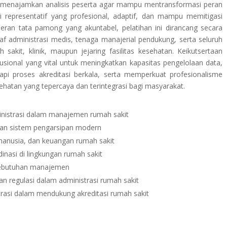
untuk menajamkan analisis peserta agar mampu mentransformasi peran
si representatif yang profesional, adaptif, dan mampu memitigasi
peran tata pamong yang akuntabel, pelatihan ini dirancang secara
staf administrasi medis, tenaga manajerial pendukung, serta seluruh
akit, klinik, maupun jejaring fasilitas kesehatan. Keikutsertaan
tusional yang vital untuk meningkatkan kapasitas pengelolaan data,
 proses akreditasi berkala, serta memperkuat profesionalisme
atan yang tepercaya dan terintegrasi bagi masyarakat.
inistrasi dalam manajemen rumah sakit
dan sistem pengarsipan modern
manusia, dan keuangan rumah sakit
inasi di lingkungan rumah sakit
 kebutuhan manajemen
an regulasi dalam administrasi rumah sakit
trasi dalam mendukung akreditasi rumah sakit