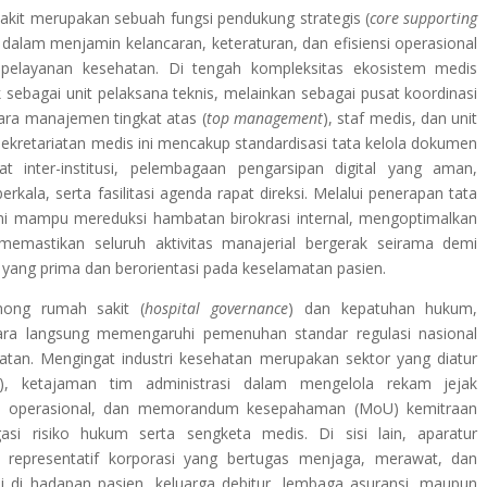
akit merupakan sebuah fungsi pendukung strategis (
core supporting
dalam menjamin kelancaran, keteraturan, dan efisiensi operasional
tas pelayanan kesehatan. Di tengah kompleksitas ekosistem medis
k sebagai unit pelaksana teknis, melainkan sebagai pusat koordinasi
ara manajemen tingkat atas (
top management
), staf medis, dan unit
sekretariatan medis ini mencakup standardisasi tata kelola dokumen
at inter-institusi, pelembagaan pengarsipan digital yang aman,
erkala, serta fasilitasi agenda rapat direksi. Melalui penerapan tata
i ini mampu mereduksi hambatan birokrasi internal, mengoptimalkan
memastikan seluruh aktivitas manajerial bergerak seirama demi
ang prima dan berorientasi pada keselamatan pasien.
ong rumah sakit (
hospital governance
) dan kepatuhan hukum,
ecara langsung memengaruhi pemenuhan standar regulasi nasional
ehatan. Mengingat industri kesehatan merupakan sektor yang diatur
), ketajaman tim administrasi dalam mengelola rekam jejak
an operasional, dan memorandum kesepahaman (MoU) kemitraan
asi risiko hukum serta sengketa medis. Di sisi lain, aparatur
 representatif korporasi yang bertugas menjaga, merawat, dan
si di hadapan pasien, keluarga debitur, lembaga asuransi, maupun