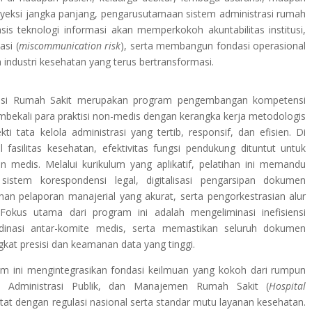
oyeksi jangka panjang, pengarusutamaan sistem administrasi rumah
asis teknologi informasi akan memperkokoh akuntabilitas institusi,
si (
miscommunication risk
), serta membangun fondasi operasional
ndustri kesehatan yang terus bertransformasi.
trasi Rumah Sakit merupakan program pengembangan kompetensi
mbekali para praktisi non-medis dengan kerangka kerja metodologis
i tata kelola administrasi yang tertib, responsif, dan efisien. Di
 fasilitas kesehatan, efektivitas fungsi pendukung dituntut untuk
n medis. Melalui kurikulum yang aplikatif, pelatihan ini memandu
sistem korespondensi legal, digitalisasi pengarsipan dokumen
nan pelaporan manajerial yang akurat, serta pengorkestrasian alur
. Fokus utama dari program ini adalah mengeliminasi inefisiensi
ordinasi antar-komite medis, serta memastikan seluruh dokumen
gkat presisi dan keamanan data yang tinggi.
am ini mengintegrasikan fondasi keilmuan yang kokoh dari rumpun
 Administrasi Publik, dan Manajemen Rumah Sakit (
Hospital
etat dengan regulasi nasional serta standar mutu layanan kesehatan.