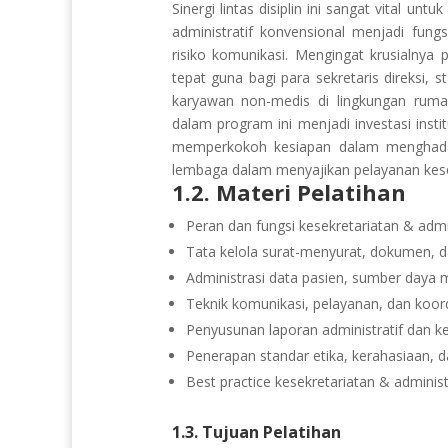
Sinergi lintas disiplin ini sangat vital 
administratif konvensional menjadi fung
risiko komunikasi. Mengingat krusialnya 
tepat guna bagi para sekretaris direksi, 
karyawan non-medis di lingkungan rumah s
dalam program ini menjadi investasi insti
memperkokoh kesiapan dalam menghadapi
lembaga dalam menyajikan pelayanan keseh
1.2. Materi Pelatihan
Peran dan fungsi kesekretariatan & adm
Tata kelola surat-menyurat, dokumen, 
Administrasi data pasien, sumber daya 
Teknik komunikasi, pelayanan, dan koord
Penyusunan laporan administratif dan
Penerapan standar etika, kerahasiaan, d
Best practice kesekretariatan & adminis
1.3. Tujuan Pelatihan