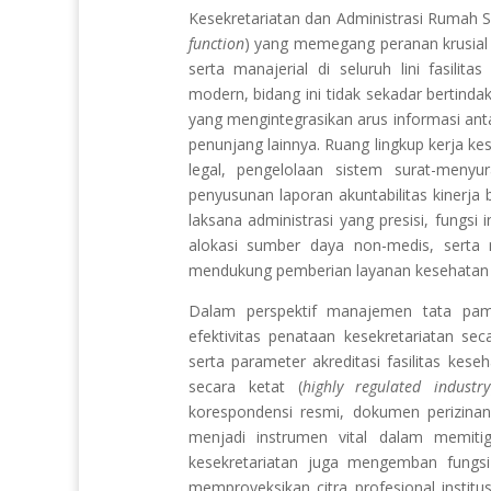
Kesekretariatan dan Administrasi Rumah S
function
) yang memegang peranan krusial 
serta manajerial di seluruh lini fasili
modern, bidang ini tidak sekadar bertinda
yang mengintegrasikan arus informasi ant
penunjang lainnya. Ruang lingkup kerja ke
legal, pengelolaan sistem surat-menyur
penyusunan laporan akuntabilitas kinerja b
laksana administrasi yang presisi, fungs
alokasi sumber daya non-medis, serta 
mendukung pemberian layanan kesehatan y
Dalam perspektif manajemen tata pam
efektivitas penataan kesekretariatan s
serta parameter akreditasi fasilitas kes
secara ketat (
highly regulated industry
korespondensi resmi, dokumen perizin
menjadi instrumen vital dalam memitig
kesekretariatan juga mengemban fungsi
memproyeksikan citra profesional institu