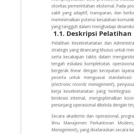
otoritas pemerintahan eksternal. Pada pr
sakit yang adaptif, transparan, dan berb
meminimalkan potensi kesalahan komunika
yang tangguh dalam menghadapi dinamika i
1.1. Deskripsi Pelatihan
Pelatihan Kesekretariatan dan Adminis
strategis yang dirancang khusus untuk me
serta kecakapan taktis dalam mengarsitekt
tengah eskalasi kompleksitas operasional
bergerak linear dengan kecepatan layana
peserta untuk menguasai standarisasi 
(
electronic records management
), penyusu
kerja kesekretariatan yang terintegrasi
birokrasi internal, mengoptimalkan ko
penunjang operasional dikelola dengan tin
Secara akademis dan operasional, progr
Ilmu Manajemen Perkantoran Modern,
Management
), yang diselaraskan secara k