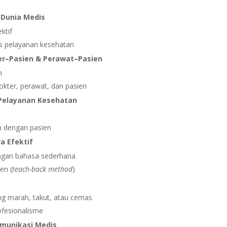
 Dunia Medis
ktif
s pelayanan kesehatan
r–Pasien & Perawat–Pasien
n
kter, perawat, dan pasien
 Pelayanan Kesehatan
 dengan pasien
a Efektif
engan bahasa sederhana
en (
teach-back method
)
ng marah, takut, atau cemas
ofesionalisme
omunikasi Medis