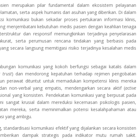
 pasien merupakan pilar fundamental dalam ekosistem pelayanan
lamatan, serta aspek humanis dari asuhan yang diberikan. Di dalam
si komunikasi bukan sekadar proses pertukaran informasi klinis,
yang menjembatani kebutuhan medis pasien dengan keahlian tenaga
erstruktur dan responsif memungkinkan terjadinya penyelarasan
kurat, serta perumusan rencana tindakan yang berbasis pada
 yang secara langsung memitigasi risiko terjadinya kesalahan medis
 hubungan komunikasi yang kokoh berfungsi sebagai katalis dalam
 trust
) dan mendorong kepatuhan terhadap rejimen pengobatan
pun perawat dituntut untuk memadukan kompetensi klinis mereka
dan non-verbal yang empatis, mendengarkan secara aktif (
active
sional yang konsisten. Pendekatan komunikasi yang berpusat pada
ini sangat krusial dalam mereduksi kecemasan psikologis pasien,
hatan mereka, serta meminimalkan potensi kesalahpahaman atau
si yang ambigu.
, standardisasi komunikasi efektif yang dijalankan secara konsisten
mberikan dampak strategis pada indikator mutu rumah sakit.