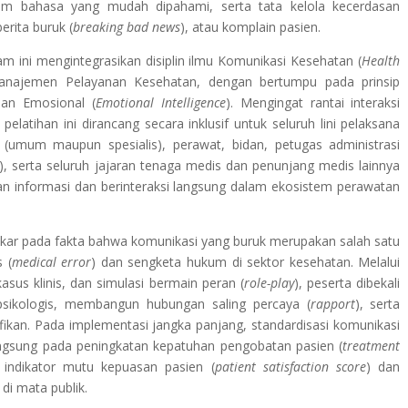
am bahasa yang mudah dipahami, serta tata kelola kecerdasan
erita buruk (
breaking bad news
), atau komplain pasien.
 ini mengintegrasikan disiplin ilmu Komunikasi Kesehatan (
Health
 Manajemen Pelayanan Kesehatan, dengan bertumpu pada prinsip
san Emosional (
Emotional Intelligence
). Mengingat rantai interaksi
 pelatihan ini dirancang secara inklusif untuk seluruh lini pelaksana
 (umum maupun spesialis), perawat, bidan, petugas administrasi
), serta seluruh jajaran tenaga medis dan penunjang medis lainnya
n informasi dan berinteraksi langsung dalam ekosistem perawatan
erakar pada fakta bahwa komunikasi yang buruk merupakan salah satu
 (
medical error
) dan sengketa hukum di sektor kesehatan. Melalui
sus klinis, dan simulasi bermain peran (
role-play
), peserta dibekali
ikologis, membangun hubungan saling percaya (
rapport
), serta
ikan. Pada implementasi jangka panjang, standardisasi komunikasi
 langsung pada peningkatan kepatuhan pengobatan pasien (
treatment
 indikator mutu kepuasan pasien (
patient satisfaction score
) dan
di mata publik.