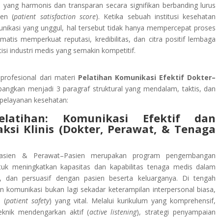
 yang harmonis dan transparan secara signifikan berbanding lurus
en (
patient satisfaction score
). Ketika sebuah institusi kesehatan
kasi yang unggul, hal tersebut tidak hanya mempercepat proses
matis memperkuat reputasi, kredibilitas, dan citra positif lembaga
si industri medis yang semakin kompetitif.
profesional dari materi
Pelatihan Komunikasi Efektif Dokter–
bangkan menjadi 3 paragraf struktural yang mendalam, taktis, dan
pelayanan kesehatan:
elatihan: Komunikasi Efektif dan
ksi Klinis (Dokter, Perawat, & Tenaga
r–Pasien & Perawat–Pasien merupakan program pengembangan
tuk meningkatkan kapasitas dan kapabilitas tenaga medis dalam
ik, dan persuasif dengan pasien beserta keluarganya. Di tengah
 komunikasi bukan lagi sekadar keterampilan interpersonal biasa,
 (
patient safety
) yang vital. Melalui kurikulum yang komprehensif,
knik mendengarkan aktif (
active listening
), strategi penyampaian