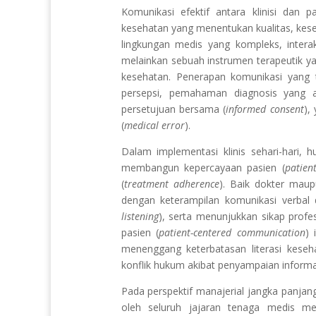
Komunikasi efektif antara klinisi dan
kesehatan yang menentukan kualitas, kese
lingkungan medis yang kompleks, interak
melainkan sebuah instrumen terapeutik 
kesehatan. Penerapan komunikasi yang t
persepsi, pemahaman diagnosis yang a
persetujuan bersama (
informed consent
),
(
medical error
).
Dalam implementasi klinis sehari-hari,
membangun kepercayaan pasien (
patient
(
treatment adherence
). Baik dokter mau
dengan keterampilan komunikasi verbal 
listening
), serta menunjukkan sikap profe
pasien (
patient-centered communication
) 
menenggang keterbatasan literasi kese
konflik hukum akibat penyampaian informa
Pada perspektif manajerial jangka panjang
oleh seluruh jajaran tenaga medis me