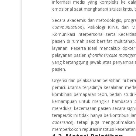
informasi medis yang kompleks ke dal
emosional saat menghadapi situasi kritis, b
Secara akademis dan metodologis, program
Communication
), Psikologi Klinis, dan
Komunikasi Interpersonal serta Kecerda
pasien di rumah sakit bersifat multitahap,
layanan. Peserta ideal mencakup dokter
pelayanan pasien (
frontliner/case manager
yang bertanggung jawab atas penyampaia
pasien.
Urgensi dari pelaksanaan pelatihan ini b
pemicu utama terjadinya kesalahan medis
kombinasi pemaparan teori, bedah studi ka
kemampuan untuk mengikis hambatan ps
mereduksi kecemasan pasien secara signif
terapeutik ini tidak hanya berkontribusi
adherence
), tetapi juga mengoptimalkan
memperkokoh reputasi institusi kesehatan 
1.2. Materi Pelatihan