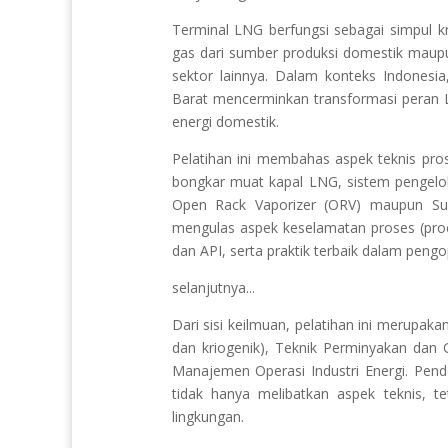
Terminal LNG berfungsi sebagai simpul k
gas dari sumber produksi domestik maupun
sektor lainnya. Dalam konteks Indonesi
Barat mencerminkan transformasi peran L
energi domestik.
Pelatihan ini membahas aspek teknis pro
bongkar muat kapal LNG, sistem pengelol
Open Rack Vaporizer (ORV) maupun Subm
mengulas aspek keselamatan proses (proce
dan API, serta praktik terbaik dalam peng
selanjutnya...
Dari sisi keilmuan, pelatihan ini merupaka
dan kriogenik), Teknik Perminyakan dan G
Manajemen Operasi Industri Energi. Pende
tidak hanya melibatkan aspek teknis, te
lingkungan.