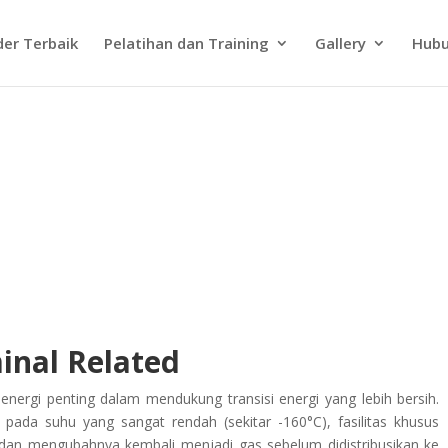
der Terbaik
Pelatihan dan Training
Gallery
Hubu
inal Related
ergi penting dalam mendukung transisi energi yang lebih bersih.
pada suhu yang sangat rendah (sekitar -160°C), fasilitas khusus
dan mengubahnya kembali menjadi gas sebelum didistribusikan ke