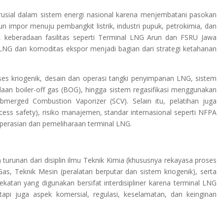
rusial dalam sistem energi nasional karena menjembatani pasokan
 impor menuju pembangkit listrik, industri pupuk, petrokimia, dan
a, keberadaan fasilitas seperti Terminal LNG Arun dan FSRU Jawa
NG dari komoditas ekspor menjadi bagian dari strategi ketahanan
ses kriogenik, desain dan operasi tangki penyimpanan LNG, sistem
aan boiler-off gas (BOG), hingga sistem regasifikasi menggunakan
erged Combustion Vaporizer (SCV). Selain itu, pelatihan juga
ss safety), risiko manajemen, standar internasional seperti NFPA
operasian dan pemeliharaan terminal LNG.
n turunan dari disiplin ilmu Teknik Kimia (khususnya rekayasa proses
as, Teknik Mesin (peralatan berputar dan sistem kriogenik), serta
katan yang digunakan bersifat interdisipliner karena terminal LNG
tapi juga aspek komersial, regulasi, keselamatan, dan keinginan