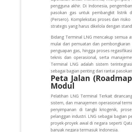
pengguna akhir. Di Indonesia, pengemba
pasokan gas untuk pembangkit listrik d
(Persero). Kompleksitas proses dan risiko
strategis yang harus dikelola dengan stan
Bidang Terminal LNG mencakup semua aspe
mulai dari pemuatan dan pembongkaran L
penguapan gas, hingga proses regasifika
teknis dan operasional, serta manajeme
Terminal LNG adalah sistem terintegra
sebagai bagian penting dari rantai pasokan
Peta Jalan (Roadmap
Modul
Pelatihan LNG Terminal Terkait diranc
sistem, dan manajemen operasional termin
penyimpanan di tangki kriogenik, proses
pelanggan industri. LNG sebagai bagian p
proyek-proyek awal di negara seperti Qatar,
banyak negara termasuk Indonesia.