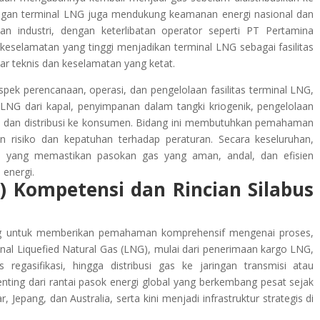
ngan terminal LNG juga mendukung keamanan energi nasional dan
an industri, dengan keterlibatan operator seperti PT Pertamina
 keselamatan yang tinggi menjadikan terminal LNG sebagai fasilitas
dar teknis dan keselamatan yang ketat.
k perencanaan, operasi, dan pengelolaan fasilitas terminal LNG,
NG dari kapal, penyimpanan dalam tangki kriogenik, pengelolaan
si dan distribusi ke konsumen. Bidang ini membutuhkan pemahaman
n risiko dan kepatuhan terhadap peraturan. Secara keseluruhan,
si yang memastikan pasokan gas yang aman, andal, dan efisien
 energi.
) Kompetensi dan Rincian Silabus
ang untuk memberikan pemahaman komprehensif mengenai proses,
al Liquefied Natural Gas (LNG), mulai dari penerimaan kargo LNG,
 regasifikasi, hingga distribusi gas ke jaringan transmisi atau
enting dari rantai pasok energi global yang berkembang pesat sejak
 Jepang, dan Australia, serta kini menjadi infrastruktur strategis di