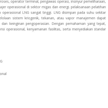
 proses, operator terminal, pengawas operasi, insinyur pemeliharaan,
ajer operasional di sektor migas dan energi. pelaksanaan pelatihan
ko operasional LNG sangat tinggi. LNG disimpan pada suhu sekitar
elolaan sistem kriogenik, tekanan, atau vapor manajemen dapat
n dan keinginan pengoperasian. Dengan pemahaman yang tepat,
si operasional, kenyamanan fasilitas, serta menyediakan standar
NG
onal