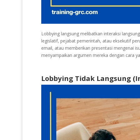
Lobbying langsung melibatkan interaksi langsun
legislatif, pejabat pemerintah, atau eksekutif p
email, atau memberikan presentasi mengenai isu
menyampaikan argumen mereka dengan cara yan
Lobbying Tidak Langsung (I