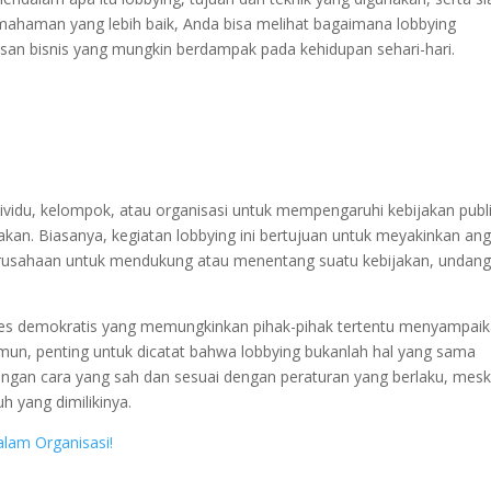
emahaman yang lebih baik, Anda bisa melihat bagaimana lobbying
san bisnis yang mungkin berdampak pada kehidupan sehari-hari.
dividu, kelompok, atau organisasi untuk mempengaruhi kebijakan publ
akan. Biasanya, kegiatan lobbying ini bertujuan untuk meyakinkan an
perusahaan untuk mendukung atau menentang suatu kebijakan, undang
oses demokratis yang memungkinkan pihak-pihak tertentu menyampai
un, penting untuk dicatat bahwa lobbying bukanlah hal yang sama
engan cara yang sah dan sesuai dengan peraturan yang berlaku, mesk
h yang dimilikinya.
lam Organisasi!