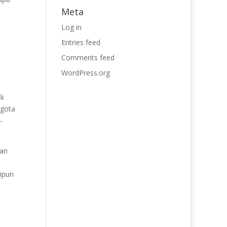
Meta
Log in
Entries feed
Comments feed
WordPress.org
ik
ggota
-
kan
ipun