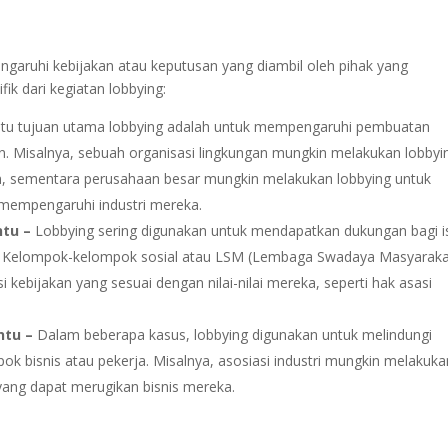
aruhi kebijakan atau keputusan yang diambil oleh pihak yang
ik dari kegiatan lobbying:
atu tujuan utama lobbying adalah untuk mempengaruhi pembuatan
han. Misalnya, sebuah organisasi lingkungan mungkin melakukan lobbyi
m, sementara perusahaan besar mungkin melakukan lobbying untuk
mempengaruhi industri mereka.
tu –
Lobbying sering digunakan untuk mendapatkan dukungan bagi i
bisnis. Kelompok-kelompok sosial atau LSM (Lembaga Swadaya Masyaraka
kebijakan yang sesuai dengan nilai-nilai mereka, seperti hak asasi
ntu –
Dalam beberapa kasus, lobbying digunakan untuk melindungi
ok bisnis atau pekerja. Misalnya, asosiasi industri mungkin melakuka
yang dapat merugikan bisnis mereka.