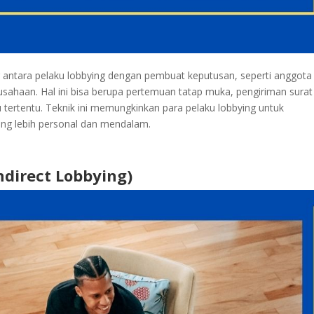
g antara pelaku lobbying dengan pembuat keputusan, seperti anggota
erusahaan. Hal ini bisa berupa pertemuan tatap muka, pengiriman surat
 tertentu. Teknik ini memungkinkan para pelaku lobbying untuk
g lebih personal dan mendalam.
ndirect Lobbying)