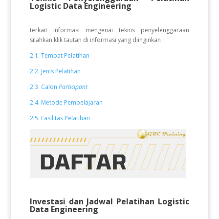
Logistic Data Engineering
terkait informasi mengenai teknis penyelenggaraan
silahkan klik tautan di informasi yang diinginkan :
2.1. Tempat Pelatihan
2.2. Jenis Pelatihan
2.3. Calon
Participant
2.4. Metode Pembelajaran
2.5. Fasilitas Pelatihan
Investasi dan Jadwal Pelatihan Logistic
Data Engineering