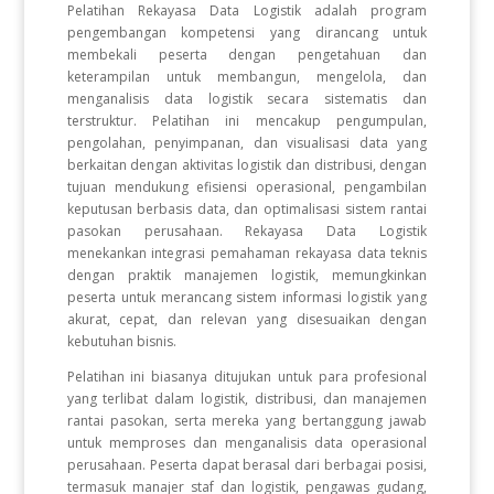
Pelatihan Rekayasa Data Logistik adalah program
pengembangan kompetensi yang dirancang untuk
membekali peserta dengan pengetahuan dan
keterampilan untuk membangun, mengelola, dan
menganalisis data logistik secara sistematis dan
terstruktur. Pelatihan ini mencakup pengumpulan,
pengolahan, penyimpanan, dan visualisasi data yang
berkaitan dengan aktivitas logistik dan distribusi, dengan
tujuan mendukung efisiensi operasional, pengambilan
keputusan berbasis data, dan optimalisasi sistem rantai
pasokan perusahaan. Rekayasa Data Logistik
menekankan integrasi pemahaman rekayasa data teknis
dengan praktik manajemen logistik, memungkinkan
peserta untuk merancang sistem informasi logistik yang
akurat, cepat, dan relevan yang disesuaikan dengan
kebutuhan bisnis.
Pelatihan ini biasanya ditujukan untuk para profesional
yang terlibat dalam logistik, distribusi, dan manajemen
rantai pasokan, serta mereka yang bertanggung jawab
untuk memproses dan menganalisis data operasional
perusahaan. Peserta dapat berasal dari berbagai posisi,
termasuk manajer staf dan logistik, pengawas gudang,