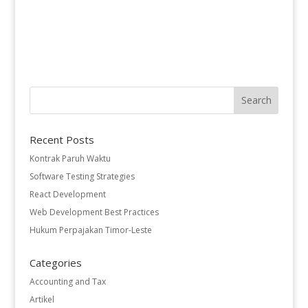
Recent Posts
Kontrak Paruh Waktu
Software Testing Strategies
React Development
Web Development Best Practices
Hukum Perpajakan Timor-Leste
Categories
Accounting and Tax
Artikel