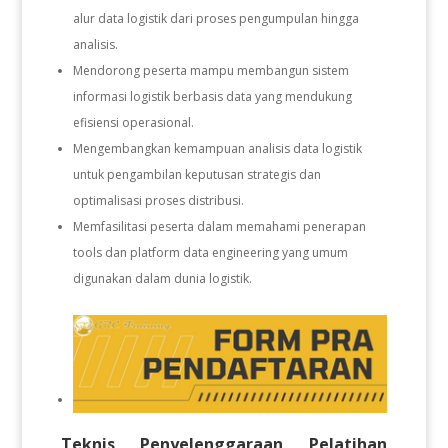
alur data logistik dari proses pengumpulan hingga
analisis.
Mendorong peserta mampu membangun sistem
informasi logistik berbasis data yang mendukung
efisiensi operasional.
Mengembangkan kemampuan analisis data logistik
untuk pengambilan keputusan strategis dan
optimalisasi proses distribusi.
Memfasilitasi peserta dalam memahami penerapan
tools dan platform data engineering yang umum
digunakan dalam dunia logistik.
Teknis Penyelenggaraan Pelatihan