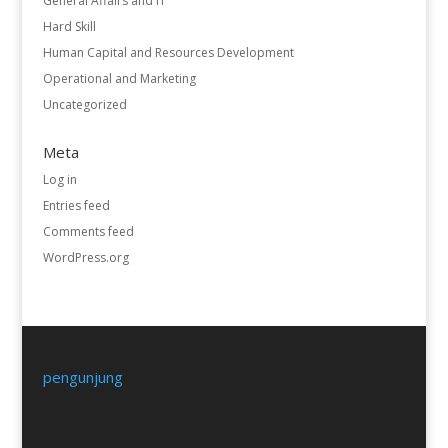
General Affairs and IT
Hard Skill
Human Capital and Resources Development
Operational and Marketing
Uncategorized
Meta
Log in
Entries feed
Comments feed
WordPress.org
pengunjung