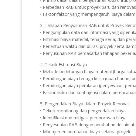
• Prinsip dasar dalam penyusunan RAB untuk pro
• Perbedaan RAB untuk proyek baru dan renovas
• Faktor-faktor yang mempengaruhi biaya dalam
3. Tahapan Penyusunan RAB untuk Proyek Reno
• Pengumpulan data dan informasi yang diperlukan
• Estimasi biaya material, tenaga kerja, dan pera
• Penentuan waktu dan durasi proyek serta dam
• Penyusunan RAB berdasarkan tahapan pekerjaan (
4. Teknik Estimasi Biaya
• Metode perhitungan biaya material (harga sat
• Perhitungan biaya tenaga kerja (upah harian, b
• Perhitungan biaya peralatan (penyewaan, pema
• Faktor risiko dan kontinjensi dalam perencanaa
5. Pengendalian Biaya dalam Proyek Renovasi
• Teknik monitoring dan pengendalian biaya
• Identifikasi dan mitigasi pemborosan biaya
• Penyesuaian RAB dengan perubahan desain ata
• Manajemen perubahan biaya selama proyek