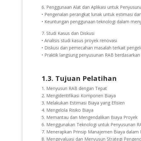
6. Penggunaan Alat dan Aplikasi untuk Penyusu
• Pengenalan perangkat lunak untuk estimasi dan 
• Keuntungan penggunaan teknologi dalam men
7. Studi Kasus dan Diskusi
• Analisis studi kasus proyek renovasi
• Diskusi dan pemecahan masalah terkait pengel
• Praktik langsung penyusunan RAB berdasarkan 
1.3. Tujuan Pelatihan
1. Menyusun RAB dengan Tepat
2. Mengidentifikasi Komponen Biaya
3. Melakukan Estimasi Biaya yang Efisien
4. Mengelola Risiko Biaya
5. Memantau dan Mengendalikan Biaya Proyek
6. Menggunakan Teknologi untuk Penyusunan 
7. Menerapkan Prinsip Manajemen Biaya dalam 
8. Mengevaluasi dan Menyusun Strategi Pengend