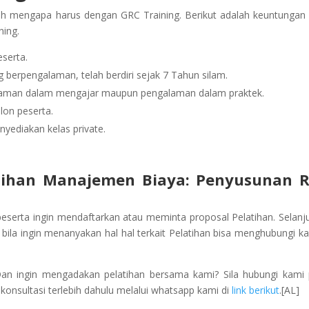
ah mengapa harus dengan GRC Training. Berikut adalah keuntungan
ning.
serta.
berpengalaman, telah berdiri sejak 7 Tahun silam.
alaman dalam mengajar maupun pengalaman dalam praktek.
lon peserta.
yediakan kelas private.
tihan Manajemen Biaya: Penyusunan 
peserta ingin mendaftarkan atau meminta proposal Pelatihan. Selanj
ila ingin menanyakan hal hal terkait Pelatihan bisa menghubungi ka
Dan ingin mengadakan pelatihan bersama kami? Sila hubungi kami
onsultasi terlebih dahulu melalui whatsapp kami di
link berikut
.[AL]