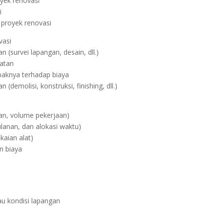
yek renovasi
i
 proyek renovasi
vasi
 (survei lapangan, desain, dll.)
latan
paknya terhadap biaya
demolisi, konstruksi, finishing, dll.)
uan, volume pekerjaan)
ulanan, dan alokasi waktu)
kaian alat)
n biaya
u kondisi lapangan