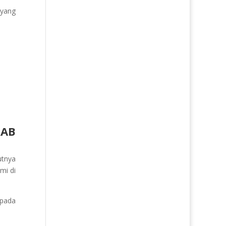
 yang
RAB
utnya
mi di
 pada