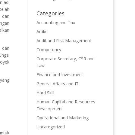
njadi
telah
Categories
n dan
Accounting and Tax
engan
lkan
Artikel
Audit and Risk Management
, dan
Competency
ungsi
Corporate Secretary, CSR and
royek
Law
Finance and Investment
 yang
General Affairs and IT
Hard Skill
Human Capital and Resources
Development
Operational and Marketing
Uncategorized
untuk