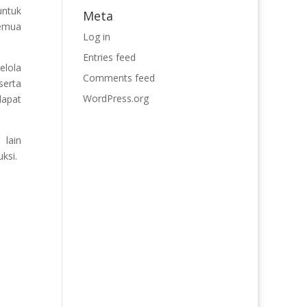
ntuk
Meta
semua
Log in
Entries feed
elola
Comments feed
serta
WordPress.org
dapat
 lain
ksi.