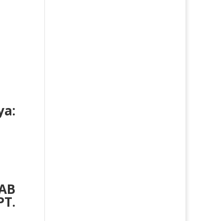
a:
AB
T.