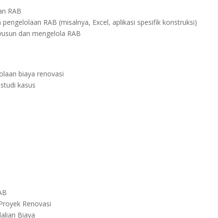
nan RAB
pengelolaan RAB (misalnya, Excel, aplikasi spesifik konstruksi)
yusun dan mengelola RAB
olaan biaya renovasi
studi kasus
RAB
Proyek Renovasi
alian Biaya