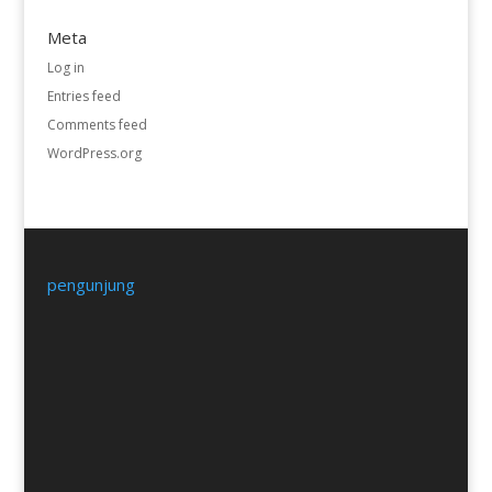
Meta
Log in
Entries feed
Comments feed
WordPress.org
pengunjung