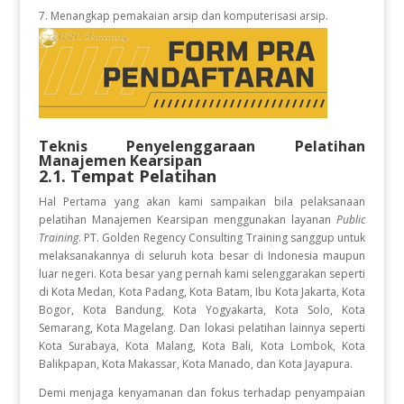
Menangkap pemakaian arsip dan komputerisasi arsip.
Teknis Penyelenggaraan Pelatihan
Manajemen Kearsipan
2.1. Tempat Pelatihan
Hal Pertama yang akan kami sampaikan bila pelaksanaan
pelatihan Manajemen Kearsipan
menggunakan layanan
Public
Training
. PT. Golden Regency Consulting Training sanggup untuk
melaksanakannya di seluruh kota besar di Indonesia maupun
luar negeri. Kota besar yang pernah kami selenggarakan seperti
di Kota Medan, Kota Padang, Kota Batam, Ibu Kota Jakarta, Kota
Bogor, Kota Bandung, Kota Yogyakarta, Kota Solo, Kota
Semarang, Kota Magelang. Dan lokasi pelatihan lainnya seperti
Kota Surabaya, Kota Malang, Kota Bali, Kota Lombok, Kota
Balikpapan, Kota Makassar, Kota Manado, dan Kota Jayapura.
Demi menjaga kenyamanan dan fokus terhadap penyampaian