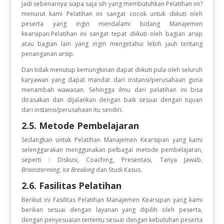
Jadi sebenarnya siapa saja sih yang membutuhkan Pelatihan ini?
menurut kami Pelatihan ini sangat cocok untuk diikuti oleh
peserta yang ingin
mendalami bidang Manajemen
kearsipan.Pelatihan ini sangat tepat diikuti oleh bagian arsip
atau bagian lain yang ingin mengetahui lebih jauh tentang
penanganan arsip.
Dan tidak menutup kemungkinan dapat diikuti pula oleh seluruh
karyawan yang dapat mandat dari instansi/perusahaan guna
menambah wawasan. Sehingga ilmu dari pelatihan ini bisa
dirasakan dan dijalankan dengan baik sesuai dengan tujuan
dari instansi/perusahaan itu sendiri.
2.5. Metode Pembelajaran
Sedangkan untuk Pelatihan Manajemen Kearsipan
yang kami
selenggarakan menggunakan pelbagai metode pembelajaran,
seperti : Diskusi, Coaching, Presentasi, Tanya Jawab,
Brainstorming
,
Ice Breaking
dan Studi Kasus.
2.6. Fasilitas Pelatihan
Berikut ini Fasilitas Pelatihan Manajemen Kearsipan
yang kami
berikan sesuai dengan layanan yang dipilih oleh peserta,
dengan penyesuaian tertentu sesuai dengan kebutuhan peserta