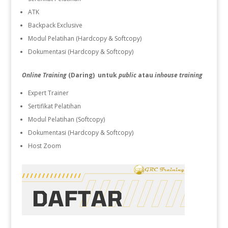
ATK
Backpack Exclusive
Modul Pelatihan (Hardcopy & Softcopy)
Dokumentasi (Hardcopy & Softcopy)
Online Training
(Daring) untuk
public
atau
inhouse training
Expert Trainer
Sertifikat Pelatihan
Modul Pelatihan (Softcopy)
Dokumentasi (Hardcopy & Softcopy)
Host Zoom