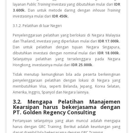
layanan
Public Training
investasi yang dibutuhkan mulai dari
IDR
3.600k.
Dan untuk metode daring dengan
inhouse Training
investasinya mulai dari
IDR 450k.
3.1.2. Pelatihan di luar Negeri
Penyelenggaraan pelatihan yang berlokasi di Negara Malaysia
dan Thailand, investasi yang diperlukan mulai dari
IDR 17.000k.
Dan
untuk
pelatihan dengan tujuan Negara
Singapura,
dibutuhkan investasi dengan nominal mulai dari
IDR 18.000k.
Selanjutnya pelatihan yang terselenggara pada Negara
Hongkong, investasinya mulai dari
IDR 25.000k
.
Tidak menutup kemungkinan bila ada peserta berkeinginan
penyelenggaraan pelatihan dengan lokasi di Negara yang
membutuhkan Visa, seperti Belanda, Jepang, Korea Selatan,
Amerika, Inggris, Spanyol dan Negara lainnya.
3.2. Mengapa Pelatihan Manajemen
Kearsipan
harus bekerjasama dengan
PT. Golden Regency Consulting
Pertanyaan selanjutnya yang akan muncul adalah mengapa
harus dengan GRC Training. Berikut adalah keuntungan yang
dapat diambil bila bekerjasama dengan GRC Training.