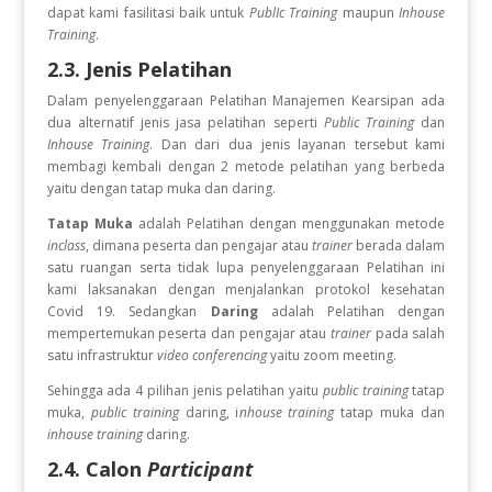
dapat kami fasilitasi baik untuk
PublIc Training
maupun
Inhouse
Training
.
2.3. Jenis Pelatihan
Dalam penyelenggaraan Pelatihan Manajemen Kearsipan
ada
dua alternatif jenis jasa pelatihan seperti
Public Training
dan
Inhouse Training
. Dan dari dua jenis layanan tersebut kami
membagi kembali dengan 2 metode pelatihan yang berbeda
yaitu dengan tatap muka dan daring.
Tatap Muka
adalah Pelatihan dengan menggunakan metode
inclass
, dimana peserta dan pengajar atau
trainer
berada dalam
satu ruangan serta tidak lupa penyelenggaraan Pelatihan ini
kami laksanakan dengan menjalankan protokol kesehatan
Covid 19. Sedangkan
Daring
adalah Pelatihan dengan
mempertemukan peserta dan pengajar atau
trainer
pada salah
satu infrastruktur
video conferencing
yaitu zoom meeting.
Sehingga ada 4 pilihan jenis pelatihan yaitu
public training
tatap
muka,
public training
daring, i
nhouse training
tatap muka dan
inhouse training
daring.
2.4. Calon
Participant