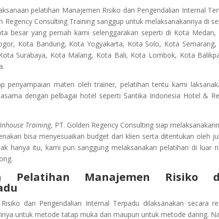
aksanaan pelatihan Manajemen Risiko dan Pengendalian Internal Te
en Regency Consulting Training sanggup untuk melaksanakannya di se
Kota besar yang pernah kami selenggarakan seperti di Kota Medan,
ogor, Kota Bandung, Kota Yogyakarta, Kota Solo, Kota Semarang,
i Kota Surabaya, Kota Malang, Kota Bali, Kota Lombok, Kota Balikp
a.
penyampaian materi oleh trainer, pelatihan tentu kami laksanak
jasama dengan pelbagai hotel seperti Santika Indonesia Hotel & Re
Inhouse Training
, PT. Golden Regency Consulting siap melaksanakann
kenakan bisa menyesuaikan budget dari klien serta ditentukan oleh j
dak hanya itu, kami pun sanggung melaksanakan pelatihan di luar n
ong.
 Pelatihan
Manajemen Risiko d
adu
Risiko dan Pengendalian Internal Terpadu
dilaksanakan secara re
harinya untuk metode tatap muka dan maupun untuk metode daring. 