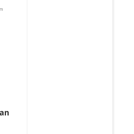
am
an