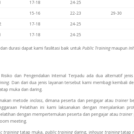
1
17-18
24-25
15-16
22-23
29-30
2
17-18
24-25
1
17-18
24-25
an durasi dapat kami fasilitasi baik untuk
PublIc Training
maupun
In
Risiko dan Pengendalian Internal Terpadu
ada dua alternatif jenis
ining
. Dan dari dua jenis layanan tersebut kami membagi kembali d
tatap muka dan daring.
gunakan metode
inclass
, dimana peserta dan pengajar atau
trainer
be
nggaraan Pelatihan ini kami laksanakan dengan menjalankan pro
Pelatihan dengan mempertemukan peserta dan pengajar atau
trainer
zoom meeting.
ic training
tatap muka,
public training
daring, i
nhouse training
tatap 