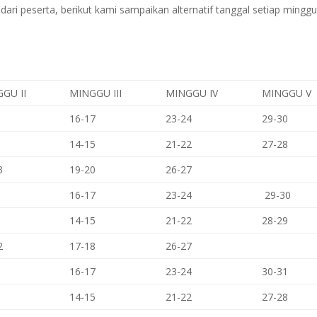
dari peserta, berikut kami sampaikan alternatif tanggal setiap minggu
GU II
MINGGU III
MINGGU IV
MINGGU V
16-17
23-24
29-30
14-15
21-22
27-28
3
19-20
26-27
16-17
23-24
29-30
14-15
21-22
28-29
2
17-18
26-27
16-17
23-24
30-31
14-15
21-22
27-28