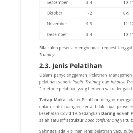
September
3-4
10-1
Oktober
1-2
8-9
November
4-5
11-1
Desember
3-4
10-1
Bila calon peserta menghendaki request tanggal d
Training
.
2.3. Jenis Pelatihan
Dalam penyelenggaraan Pelatihan Manajemen 
pelatihan seperti
Public Training
dan
Inhouse Tra
2 metode pelatihan yang berbeda yaitu dengan 
Tatap Muka
adalah Pelatihan dengan meng
dalam satu ruangan serta tidak lupa penyele
kesehatan Covid 19. Sedangkan
Daring
adalah 
salah satu infrastruktur
video conferencing
yaitu 
Sehingga ada 4 pilihan jenis pelatihan yaitu
publ