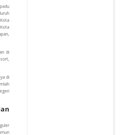
rpadu
luruh
 Kota
 Kota
apan,
an di
sort,
ya di
umlah
egeri
an
guler
Namun