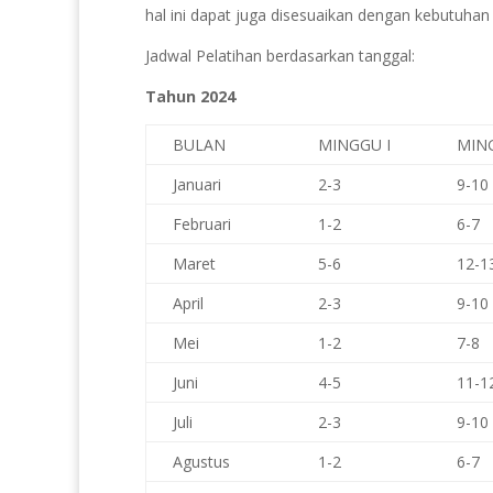
hal ini dapat juga disesuaikan dengan kebutuhan 
Jadwal Pelatihan berdasarkan tanggal:
Tahun 2024
BULAN
MINGGU I
MING
Januari
2-3
9-10
Februari
1-2
6-7
Maret
5-6
12-1
April
2-3
9-10
Mei
1-2
7-8
Juni
4-5
11-1
Juli
2-3
9-10
Agustus
1-2
6-7