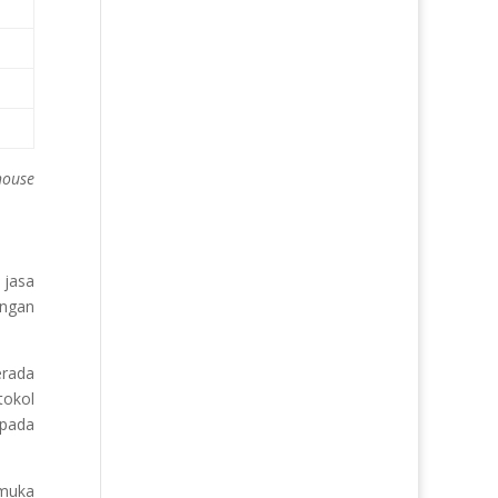
house
 jasa
engan
rada
tokol
pada
muka