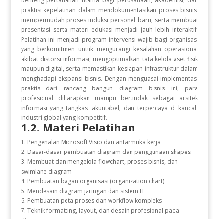
benteng pertahanan utama bagi perusahaan, akademisi, dan
praktisi kepelatihan dalam mendokumentasikan proses bisnis,
mempermudah proses induksi personel baru, serta membuat
presentasi serta materi edukasi menjadi jauh lebih interaktif.
Pelatihan ini menjadi program intervensi wajib bagi organisasi
yang berkomitmen untuk mengurangi kesalahan operasional
akibat distorsi informasi, mengoptimalkan tata kelola aset fisik
maupun digital, serta memastikan kesiapan infrastruktur dalam
menghadapi ekspansi bisnis. Dengan menguasai implementasi
praktis dari rancang bangun diagram bisnis ini, para
profesional diharapkan mampu bertindak sebagai arsitek
informasi yang tangkas, akuntabel, dan terpercaya di kancah
industri global yang kompetitif.
1.2. Materi Pelatihan
1. Pengenalan Microsoft Visio dan antarmuka kerja
2. Dasar-dasar pembuatan diagram dan penggunaan shapes
3. Membuat dan mengelola flowchart, proses bisnis, dan
swimlane diagram
4. Pembuatan bagan organisasi (organization chart)
5. Mendesain diagram jaringan dan sistem IT
6. Pembuatan peta proses dan workflow kompleks
7. Teknik formatting, layout, dan desain profesional pada