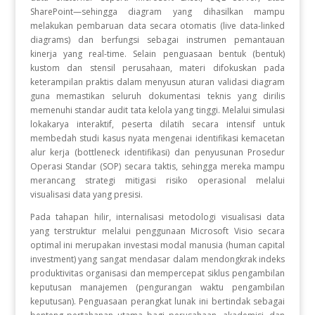
SharePoint—sehingga diagram yang dihasilkan mampu
melakukan pembaruan data secara otomatis (live data-linked
diagrams) dan berfungsi sebagai instrumen pemantauan
kinerja yang real-time. Selain penguasaan bentuk (bentuk)
kustom dan stensil perusahaan, materi difokuskan pada
keterampilan praktis dalam menyusun aturan validasi diagram
guna memastikan seluruh dokumentasi teknis yang dirilis
memenuhi standar audit tata kelola yang tinggi. Melalui simulasi
lokakarya interaktif, peserta dilatih secara intensif untuk
membedah studi kasus nyata mengenai identifikasi kemacetan
alur kerja (bottleneck identifikasi) dan penyusunan Prosedur
Operasi Standar (SOP) secara taktis, sehingga mereka mampu
merancang strategi mitigasi risiko operasional melalui
visualisasi data yang presisi.
Pada tahapan hilir, internalisasi metodologi visualisasi data
yang terstruktur melalui penggunaan Microsoft Visio secara
optimal ini merupakan investasi modal manusia (human capital
investment) yang sangat mendasar dalam mendongkrak indeks
produktivitas organisasi dan mempercepat siklus pengambilan
keputusan manajemen (pengurangan waktu pengambilan
keputusan). Penguasaan perangkat lunak ini bertindak sebagai