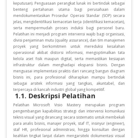
keputusan). Penguasaan perangkat lunak ini bertindak sebagai
benteng pertahanan utama bagi perusahaan dalam
mendokumentasikan Prosedur Operasi Standar (SOP) secara
jelas, mengidentifikasi kemacetan kerja (identifikasi kemacetan),
serta mempermudah proses induksi bagi personel baru.
Pelatihan ini menjadi program intervensi wajib bagi organisasi,
divisi penjaminan mutu (quality assurance), dan tim manajemen
proyek yang berkomitmen untuk mereduksi kesalahan
operasional akibat distorsi informasi, mengoptimalkan tata
kelola aset fisik maupun digital, serta memastikan kesiapan
infrastruktur dalam menghadapi ekspansi bisnis. Dengan
menguasai implementasi praktis dari rancang bangun diagram
bisnis ini, para profesional diharapkan mampu bertindak
sebagai arsitek informasi yang tangkas, akuntabel, dan
terpercaya di kancah industri global yang kompetitif.
1.1. Deskripsi Pelatihan
Pelatihan Microsoft Visio Mastery merupakan program
pengembangan kapabilitas strategi dan intervensi komunikasi
teknis visual yang dirancang secara sistematis untuk membekali
para analis bisnis, manajer proyek, staf IT, insinyur (engineer),
staf HR, profesional administrasi, hingga konsultan dengan
keahlian tingkat lanjut dalam mengarsiteki dokumentasi visual