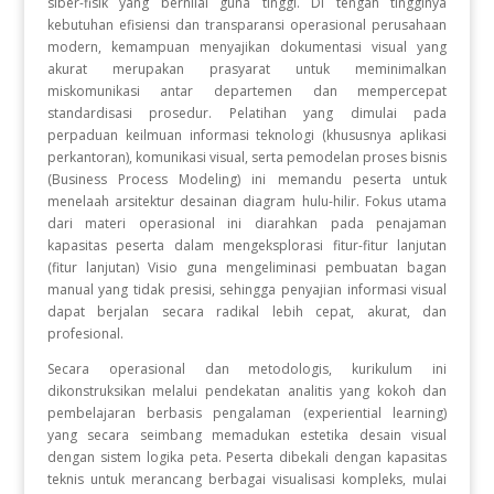
siber-fisik yang bernilai guna tinggi. Di tengah tingginya
kebutuhan efisiensi dan transparansi operasional perusahaan
modern, kemampuan menyajikan dokumentasi visual yang
akurat merupakan prasyarat untuk meminimalkan
miskomunikasi antar departemen dan mempercepat
standardisasi prosedur. Pelatihan yang dimulai pada
perpaduan keilmuan informasi teknologi (khususnya aplikasi
perkantoran), komunikasi visual, serta pemodelan proses bisnis
(Business Process Modeling) ini memandu peserta untuk
menelaah arsitektur desainan diagram hulu-hilir. Fokus utama
dari materi operasional ini diarahkan pada penajaman
kapasitas peserta dalam mengeksplorasi fitur-fitur lanjutan
(fitur lanjutan) Visio guna mengeliminasi pembuatan bagan
manual yang tidak presisi, sehingga penyajian informasi visual
dapat berjalan secara radikal lebih cepat, akurat, dan
profesional.
Secara operasional dan metodologis, kurikulum ini
dikonstruksikan melalui pendekatan analitis yang kokoh dan
pembelajaran berbasis pengalaman (experiential learning)
yang secara seimbang memadukan estetika desain visual
dengan sistem logika peta. Peserta dibekali dengan kapasitas
teknis untuk merancang berbagai visualisasi kompleks, mulai