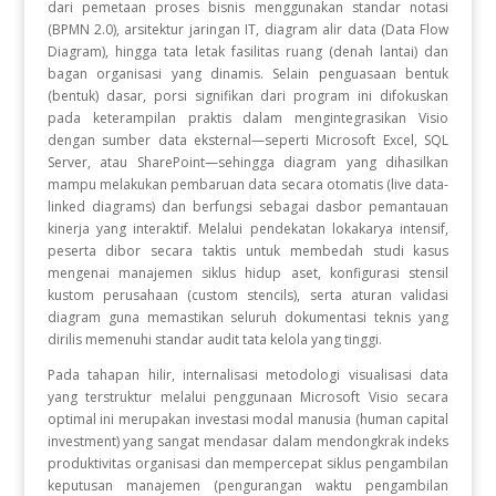
dari pemetaan proses bisnis menggunakan standar notasi
(BPMN 2.0), arsitektur jaringan IT, diagram alir data (Data Flow
Diagram), hingga tata letak fasilitas ruang (denah lantai) dan
bagan organisasi yang dinamis. Selain penguasaan bentuk
(bentuk) dasar, porsi signifikan dari program ini difokuskan
pada keterampilan praktis dalam mengintegrasikan Visio
dengan sumber data eksternal—seperti Microsoft Excel, SQL
Server, atau SharePoint—sehingga diagram yang dihasilkan
mampu melakukan pembaruan data secara otomatis (live data-
linked diagrams) dan berfungsi sebagai dasbor pemantauan
kinerja yang interaktif. Melalui pendekatan lokakarya intensif,
peserta dibor secara taktis untuk membedah studi kasus
mengenai manajemen siklus hidup aset, konfigurasi stensil
kustom perusahaan (custom stencils), serta aturan validasi
diagram guna memastikan seluruh dokumentasi teknis yang
dirilis memenuhi standar audit tata kelola yang tinggi.
Pada tahapan hilir, internalisasi metodologi visualisasi data
yang terstruktur melalui penggunaan Microsoft Visio secara
optimal ini merupakan investasi modal manusia (human capital
investment) yang sangat mendasar dalam mendongkrak indeks
produktivitas organisasi dan mempercepat siklus pengambilan
keputusan manajemen (pengurangan waktu pengambilan