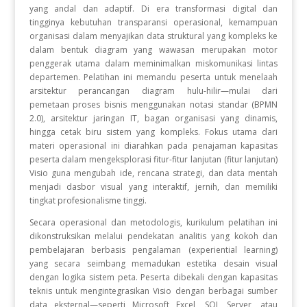
yang andal dan adaptif. Di era transformasi digital dan
tingginya kebutuhan transparansi operasional, kemampuan
organisasi dalam menyajikan data struktural yang kompleks ke
dalam bentuk diagram yang wawasan merupakan motor
penggerak utama dalam meminimalkan miskomunikasi lintas
departemen. Pelatihan ini memandu peserta untuk menelaah
arsitektur perancangan diagram hulu-hilir—mulai dari
pemetaan proses bisnis menggunakan notasi standar (BPMN
2.0), arsitektur jaringan IT, bagan organisasi yang dinamis,
hingga cetak biru sistem yang kompleks. Fokus utama dari
materi operasional ini diarahkan pada penajaman kapasitas
peserta dalam mengeksplorasi fitur-fitur lanjutan (fitur lanjutan)
Visio guna mengubah ide, rencana strategi, dan data mentah
menjadi dasbor visual yang interaktif, jernih, dan memiliki
tingkat profesionalisme tinggi.
Secara operasional dan metodologis, kurikulum pelatihan ini
dikonstruksikan melalui pendekatan analitis yang kokoh dan
pembelajaran berbasis pengalaman (experiential learning)
yang secara seimbang memadukan estetika desain visual
dengan logika sistem peta. Peserta dibekali dengan kapasitas
teknis untuk mengintegrasikan Visio dengan berbagai sumber
data eksternal—seperti Microsoft Excel, SQL Server, atau