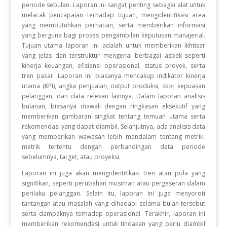
periode sebulan. Laporan ini sangat penting sebagai alat untuk
melacak pencapaian terhadap tujuan, mengidentifikasi area
yang membutuhkan perhatian, serta memberikan informasi
yang berguna bagi proses pengambilan keputusan manajerial.
Tujuan utama laporan ini adalah untuk memberikan ikhtisar
yang jelas dan terstruktur mengenai berbagai aspek seperti
kinerja keuangan, efisiensi operasional, status proyek, serta
tren pasar. Laporan ini biasanya mencakup indikator kinerja
utama (KPI), angka penjualan, output produksi, skor kepuasan
pelanggan, dan data relevan lainnya. Dalam laporan analisis
bulanan, biasanya diawali dengan ringkasan eksekutif yang
memberikan gambaran singkat tentang temuan utama serta
rekomendasi yang dapat diambil. Selanjutnya, ada analisis data
yang memberikan wawasan lebih mendalam tentang metrik-
metrik tertentu dengan perbandingan data periode
sebelumnya, target, atau proyeksi.
Laporan ini juga akan mengidentifikasi tren atau pola yang
signifikan, seperti perubahan musiman atau pergeseran dalam
perilaku pelanggan. Selain itu, laporan ini juga menyoroti
tantangan atau masalah yang dihadapi selama bulan tersebut
serta dampaknya terhadap operasional. Terakhir, laporan ini
memberikan rekomendasi untuk tindakan yang perlu diambil