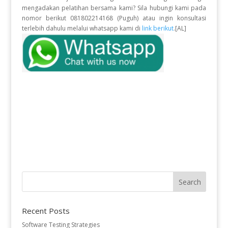
mengadakan pelatihan bersama kami? Sila hubungi kami pada
nomor berikut 081802214168 (Puguh) atau ingin konsultasi
terlebih dahulu melalui whatsapp kami di
link berikut
.[AL]
Recent Posts
Software Testing Strategies