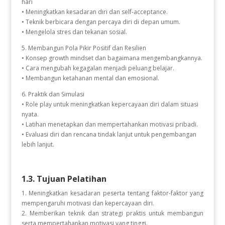
hari
• Meningkatkan kesadaran diri dan self-acceptance.
• Teknik berbicara dengan percaya diri di depan umum.
• Mengelola stres dan tekanan sosial.
5. Membangun Pola Pikir Positif dan Resilien
• Konsep growth mindset dan bagaimana mengembangkannya.
• Cara mengubah kegagalan menjadi peluang belajar.
• Membangun ketahanan mental dan emosional.
6. Praktik dan Simulasi
• Role play untuk meningkatkan kepercayaan diri dalam situasi
nyata.
• Latihan menetapkan dan mempertahankan motivasi pribadi.
• Evaluasi diri dan rencana tindak lanjut untuk pengembangan
lebih lanjut.
1.3. Tujuan Pelatihan
1. Meningkatkan kesadaran peserta tentang faktor-faktor yang
mempengaruhi motivasi dan kepercayaan diri.
2. Memberikan teknik dan strategi praktis untuk membangun
serta mempertahankan motivasi yang tinggi.