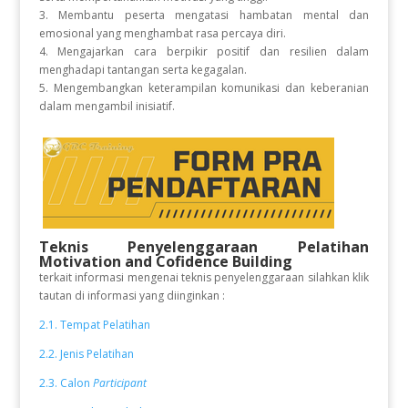
3. Membantu peserta mengatasi hambatan mental dan
emosional yang menghambat rasa percaya diri.
4. Mengajarkan cara berpikir positif dan resilien dalam
menghadapi tantangan serta kegagalan.
5. Mengembangkan keterampilan komunikasi dan keberanian
dalam mengambil inisiatif.
Teknis Penyelenggaraan Pelatihan
Motivation and Cofidence Building
terkait informasi mengenai teknis penyelenggaraan silahkan klik
tautan di informasi yang diinginkan :
2.1. Tempat Pelatihan
2.2. Jenis Pelatihan
2.3. Calon
Participant