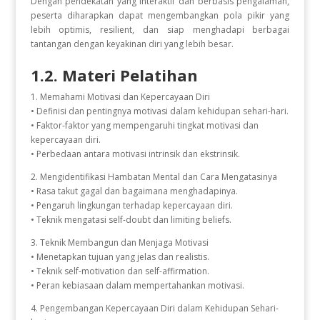
Dengan pendekatan yang interaktif dan berbasis pengalaman,
peserta diharapkan dapat mengembangkan pola pikir yang
lebih optimis, resilient, dan siap menghadapi berbagai
tantangan dengan keyakinan diri yang lebih besar.
1.2. Materi Pelatihan
1. Memahami Motivasi dan Kepercayaan Diri
• Definisi dan pentingnya motivasi dalam kehidupan sehari-hari.
• Faktor-faktor yang mempengaruhi tingkat motivasi dan
kepercayaan diri.
• Perbedaan antara motivasi intrinsik dan ekstrinsik.
2. Mengidentifikasi Hambatan Mental dan Cara Mengatasinya
• Rasa takut gagal dan bagaimana menghadapinya.
• Pengaruh lingkungan terhadap kepercayaan diri.
• Teknik mengatasi self-doubt dan limiting beliefs.
3. Teknik Membangun dan Menjaga Motivasi
• Menetapkan tujuan yang jelas dan realistis.
• Teknik self-motivation dan self-affirmation.
• Peran kebiasaan dalam mempertahankan motivasi.
4. Pengembangan Kepercayaan Diri dalam Kehidupan Sehari-