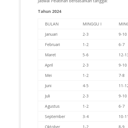
Jadwal Pelatihan berdasarkan tanggal:
Tahun 2024
BULAN
MINGGU I
MING
Januari
2-3
9-10
Februari
1-2
6-7
Maret
5-6
12-1
April
2-3
9-10
Mei
1-2
7-8
Juni
4-5
11-1
Juli
2-3
9-10
Agustus
1-2
6-7
September
3-4
10-1
Oktober
1-2
8-9