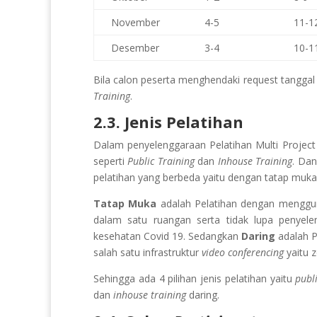
November
4-5
11-1
Desember
3-4
10-1
Bila calon peserta menghendaki request tanggal d
Training
.
2.3. Jenis Pelatihan
Dalam penyelenggaraan Pelatihan Multi Project
seperti
Public Training
dan
Inhouse Training
. Dan
pelatihan yang berbeda yaitu dengan tatap muka
Tatap Muka
adalah Pelatihan dengan meng
dalam satu ruangan serta tidak lupa penyele
kesehatan Covid 19. Sedangkan
Daring
adalah 
salah satu infrastruktur
video conferencing
yaitu 
Sehingga ada 4 pilihan jenis pelatihan yaitu
publ
dan
inhouse training
daring.