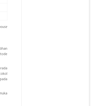
house
tihan
etode
rada
tokol
pada
muka