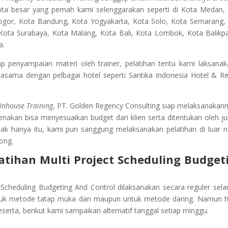
Kota besar yang pernah kami selenggarakan seperti di Kota Medan,
ogor, Kota Bandung, Kota Yogyakarta, Kota Solo, Kota Semarang,
i Kota Surabaya, Kota Malang, Kota Bali, Kota Lombok, Kota Balikp
a.
penyampaian materi oleh trainer, pelatihan tentu kami laksanak
jasama dengan pelbagai hotel seperti Santika Indonesia Hotel & Re
Inhouse Training
, PT. Golden Regency Consulting siap melaksanakann
kenakan bisa menyesuaikan budget dari klien serta ditentukan oleh j
dak hanya itu, kami pun sanggung melaksanakan pelatihan di luar n
ong.
atihan
Multi Project Scheduling Budget
 Scheduling Budgeting And Control
dilaksanakan secara reguler sel
untuk metode tatap muka dan maupun untuk metode daring. Namun ha
serta, berikut kami sampaikan alternatif tanggal setiap minggu.