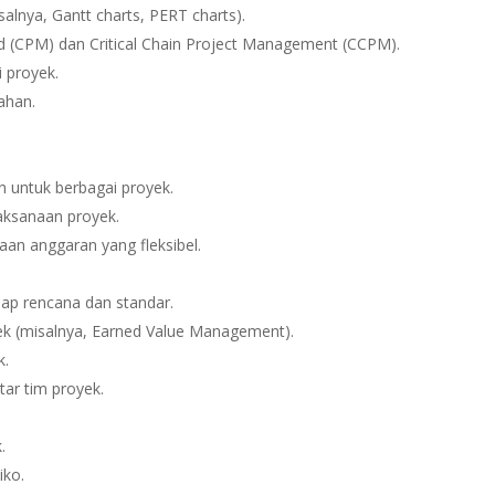
alnya, Gantt charts, PERT charts).
od (CPM) dan Critical Chain Project Management (CCPM).
i proyek.
ahan.
 untuk berbagai proyek.
aksanaan proyek.
aan anggaran yang fleksibel.
dap rencana dan standar.
ek (misalnya, Earned Value Management).
k.
ar tim proyek.
.
iko.