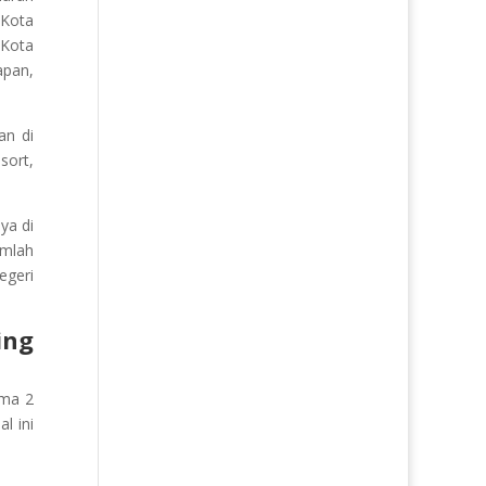
 Kota
 Kota
apan,
an di
sort,
ya di
umlah
egeri
ing
ama 2
l ini