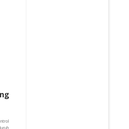
ing
ntrol
luruh