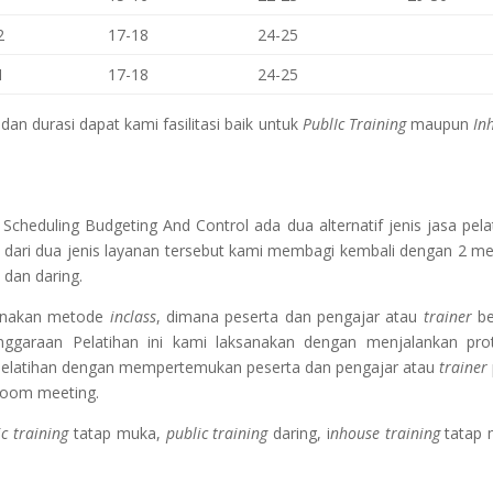
2
17-18
24-25
1
17-18
24-25
an durasi dapat kami fasilitasi baik untuk
PublIc Training
maupun
In
 Scheduling Budgeting And Control
ada dua alternatif jenis jasa pela
 dari dua jenis layanan tersebut kami membagi kembali dengan 2 m
 dan daring.
gunakan metode
inclass
, dimana peserta dan pengajar atau
trainer
be
nggaraan Pelatihan ini kami laksanakan dengan menjalankan pro
Pelatihan dengan mempertemukan peserta dan pengajar atau
trainer
zoom meeting.
ic training
tatap muka,
public training
daring, i
nhouse training
tatap 