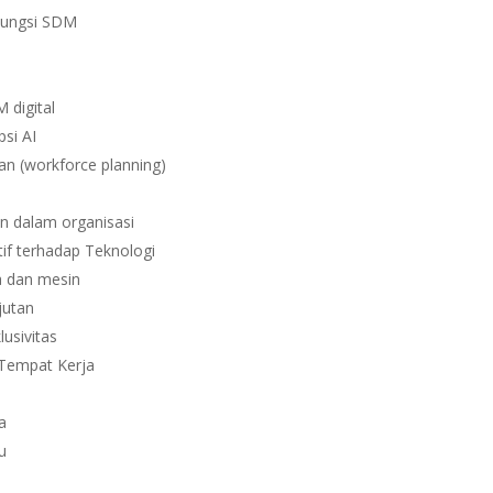
Fungsi SDM
digital
si AI
n (workforce planning)
n dalam organisasi
f terhadap Teknologi
a dan mesin
jutan
usivitas
 Tempat Kerja
a
u