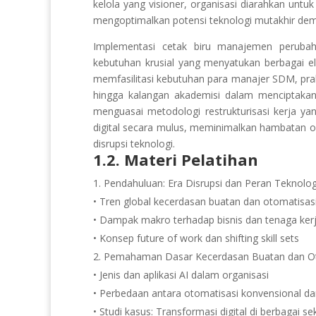
kelola yang visioner, organisasi diarahkan unt
mengoptimalkan potensi teknologi mutakhir demi
Implementasi cetak biru manajemen peruba
kebutuhan krusial yang menyatukan berbagai el
memfasilitasi kebutuhan para manajer SDM, prakti
hingga kalangan akademisi dalam menciptakan
menguasai metodologi restrukturisasi kerja yan
digital secara mulus, meminimalkan hambatan o
disrupsi teknologi.
1.2. Materi Pelatihan
Pendahuluan: Era Disrupsi dan Peran Teknolog
• Tren global kecerdasan buatan dan otomatisas
• Dampak makro terhadap bisnis dan tenaga ker
• Konsep future of work dan shifting skill sets
Pemahaman Dasar Kecerdasan Buatan dan Ot
• Jenis dan aplikasi AI dalam organisasi
• Perbedaan antara otomatisasi konvensional da
• Studi kasus: Transformasi digital di berbagai sek