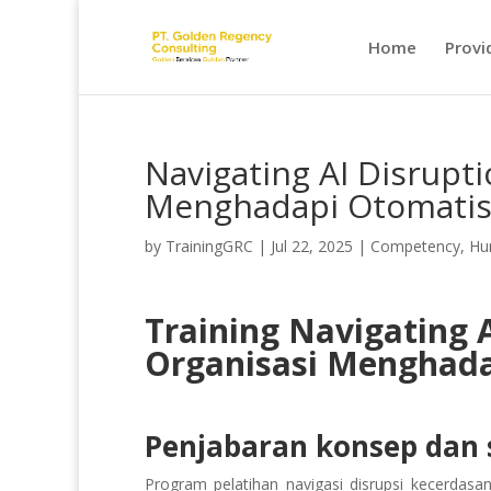
Home
Provi
Navigating AI Disrupt
Menghadapi Otomatis
by
TrainingGRC
|
Jul 22, 2025
|
Competency
,
Hu
Training Navigating 
Organisasi Menghada
Penjabaran konsep dan s
Program pelatihan navigasi disrupsi kecerdasa