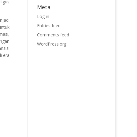
ligus
Meta
Log in
jadi
Entries feed
untuk
masi,
Comments feed
engan
WordPress.org
nsisi
i era