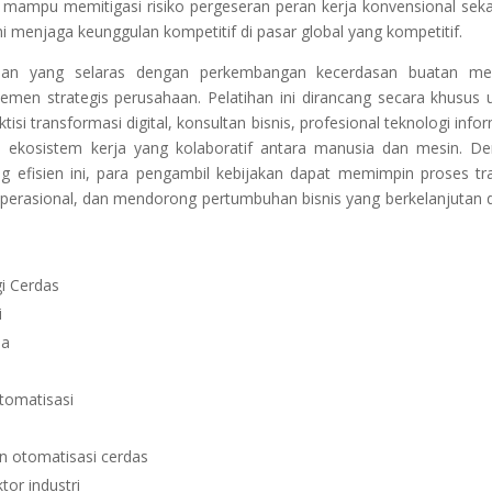
uk mampu memitigasi risiko pergeseran peran kerja konvensional seka
 menjaga keunggulan kompetitif di pasar global yang kompetitif.
han yang selaras dengan perkembangan kecerdasan buatan men
emen strategis perusahaan. Pelatihan ini dirancang secara khusus 
si transformasi digital, konsultan bisnis, profesional teknologi infor
 ekosistem kerja yang kolaboratif antara manusia dan mesin. D
g efisien ini, para pengambil kebijakan dapat memimpin proses tra
perasional, dan mendorong pertumbuhan bisnis yang berkelanjutan d
i Cerdas
i
ja
omatisasi
n otomatisasi cerdas
tor industri