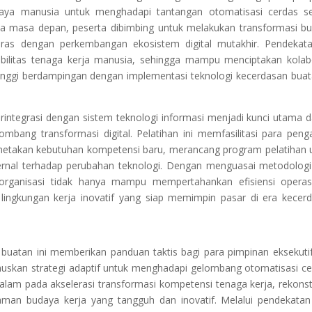
aya manusia untuk menghadapi tantangan otomatisasi cerdas s
pada masa depan, peserta dibimbing untuk melakukan transformasi b
elaras dengan perkembangan ekosistem digital mutakhir. Pendekata
bilitas tenaga kerja manusia, sehingga mampu menciptakan kolab
tinggi berdampingan dengan implementasi teknologi kecerdasan buat
rintegrasi dengan sistem teknologi informasi menjadi kunci utama 
bang transformasi digital. Pelatihan ini memfasilitasi para peng
metakan kebutuhan kompetensi baru, merancang program pelatihan 
nternal terhadap perubahan teknologi. Dengan menguasai metodologi
organisasi tidak hanya mampu mempertahankan efisiensi operas
n lingkungan kerja inovatif yang siap memimpin pasar di era kecer
 buatan ini memberikan panduan taktis bagi para pimpinan eksekuti
skan strategi adaptif untuk menghadapi gelombang otomatisasi ce
lam pada akselerasi transformasi kompetensi tenaga kerja, rekonst
anaman budaya kerja yang tangguh dan inovatif. Melalui pendekatan