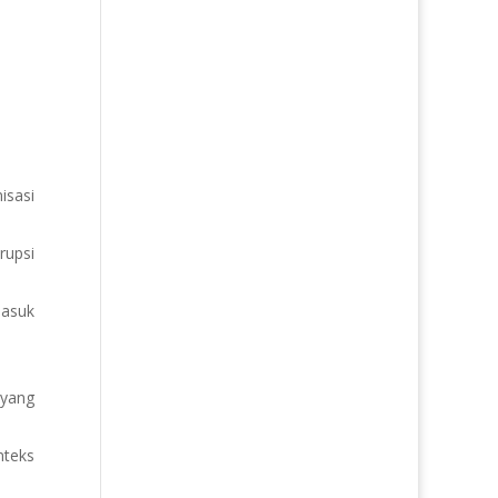
isasi
rupsi
asuk
 yang
nteks