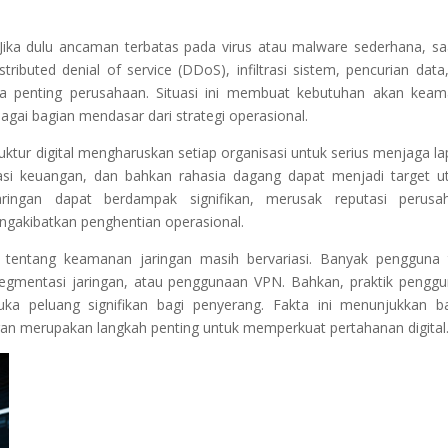
ika dulu ancaman terbatas pada virus atau malware sederhana, saa
ributed denial of service (DDoS), infiltrasi sistem, pencurian data
penting perusahaan. Situasi ini membuat kebutuhan akan kea
agai bagian mendasar dari strategi operasional.
uktur digital mengharuskan setiap organisasi untuk serius menjaga la
asi keuangan, dan bahkan rahasia dagang dapat menjadi target 
aringan dapat berdampak signifikan, merusak reputasi perusa
ngakibatkan penghentian operasional.
asi tentang keamanan jaringan masih bervariasi. Banyak pengguna 
 segmentasi jaringan, atau penggunaan VPN. Bahkan, praktik pengg
 peluang signifikan bagi penyerang. Fakta ini menunjukkan 
gan merupakan langkah penting untuk memperkuat pertahanan digital