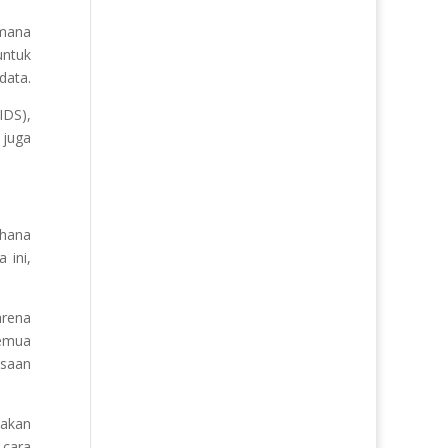
imana
untuk
data.
IDS),
 juga
rhana
 ini,
arena
semua
asaan
 akan
 cara