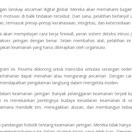
engan lanskap ancaman digital global. Mereka akan memahami baga
motivasi di balik tindakan tersebut. Dari sana, pelatihan berlanjut 
termasuk prinsip-prinsip kerahasiaan, integritas, dan ketersediaan 
 akan mempelajari cara kerja firewall, peran sistem deteksi intrusi (
akses jaringan dengan benar. Selain membahas alat, pelatihan ini
jakan keamanan yang harus diterapkan oleh organisasi.
ogram ini. Peserta didorong untuk mencoba simulasi serangan sede
rtahanan dapat menahan atau mengurangi ancaman. Dengan cara
a mendapatkan pengalaman langsung dalam mengelola insiden.
dalam keamanan jaringan. Banyak pelanggaran keamanan terjadi k
ihan ini menekankan pentingnya budaya kesadaran keamanan di 
bagaimana mendidik tim, menegakkan aturan, dan membangun kebi
i pandangan holistik tentang keamanan jaringan. Mereka tidak hanya
integrasikannya ke dalam strategi bisnis yang lebih luas. Dengan