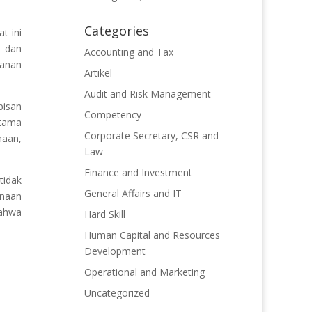
Categories
t ini
, dan
Accounting and Tax
manan
Artikel
Audit and Risk Management
pisan
Competency
utama
Corporate Secretary, CSR and
haan,
Law
Finance and Investment
tidak
General Affairs and IT
unaan
bahwa
Hard Skill
.
Human Capital and Resources
Development
Operational and Marketing
Uncategorized