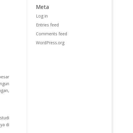
Meta
Log in
Entries feed
Comments feed
WordPress.org
besar
angun
ngan,
studi
ya di