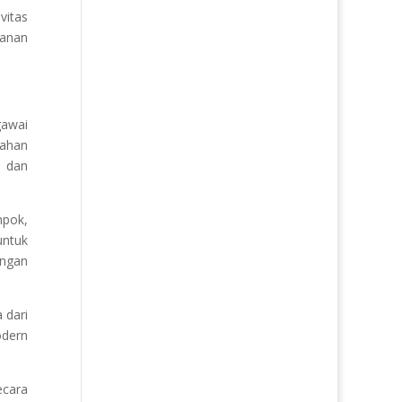
vitas
kanan
gawai
tahan
, dan
mpok,
untuk
ungan
 dari
odern
ecara