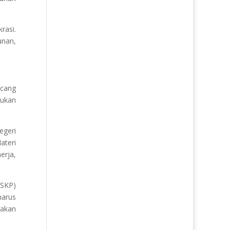
rasi.
unan,
ncang
kukan
egeri
ateri
erja,
(SKP)
harus
iakan