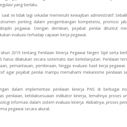
regulasi yang berlaku.
saat ini tidak lagi sekadar memenuhi kewajiban administratif. Sebali
 instrumen penting dalam pengembangan kompetensi, promosi jab
siplin pegawai. Dengan demikian, pejabat penilai dituntut mem
kukan evaluasi terhadap capaian kerja pegawai.
un 2019 tentang Penilaian Kinerja Pegawai Negeri Sipil serta ber
S harus dilakukan secara sistematis dan berkelanjutan. Penilaian ter
aan, pemantauan, pembinaan, hingga evaluasi hasil kerja pegawai.
ensif agar pejabat penilai mampu memahami mekanisme penilaian s
angan dalam implementasi penilaian kinerja PNS di berbagai ins
as penilaian, ketidaksesuaian indikator kinerja, lemahnya proses 
logi informasi dalam sistem evaluasi kinerja. Akibatnya, proses peni
ma pegawai secara akurat.