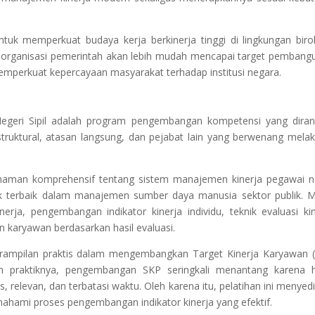
untuk memperkuat budaya kerja berkinerja tinggi di lingkungan birok
 organisasi pemerintah akan lebih mudah mencapai target pembang
memperkuat kepercayaan masyarakat terhadap institusi negara.
 Negeri Sipil adalah program pengembangan kompetensi yang dira
truktural, atasan langsung, dan pejabat lain yang berwenang mela
haman komprehensif tentang sistem manajemen kinerja pegawai n
tik terbaik dalam manajemen sumber daya manusia sektor publik. M
rja, pengembangan indikator kinerja individu, teknik evaluasi kin
 karyawan berdasarkan hasil evaluasi.
eterampilan praktis dalam mengembangkan Target Kinerja Karyawan 
am praktiknya, pengembangan SKP seringkali menantang karena 
tis, relevan, dan terbatasi waktu. Oleh karena itu, pelatihan ini menyed
hami proses pengembangan indikator kinerja yang efektif.