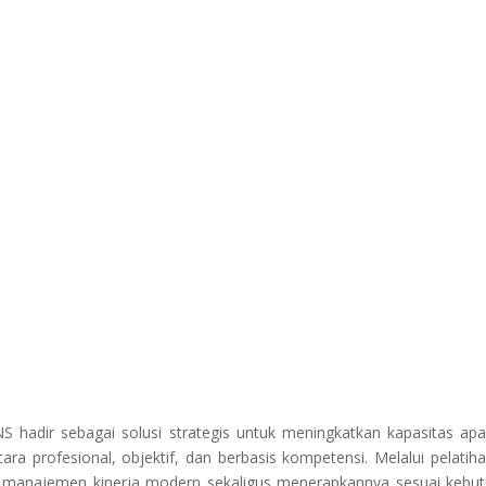
PNS hadir sebagai solusi strategis untuk meningkatkan kapasitas apa
ra profesional, objektif, dan berbasis kompetensi. Melalui pelatihan
anajemen kinerja modern sekaligus menerapkannya sesuai kebu