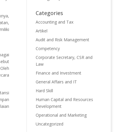
Categories
knya,
Accounting and Tax
atan,
iliki
Artikel
Audit and Risk Management
Competency
bagai
Corporate Secretary, CSR and
sebut
Law
 Oleh
Finance and Investment
ecara
General Affairs and IT
Hard Skill
tansi
umpan
Human Capital and Resources
laian
Development
Operational and Marketing
Uncategorized