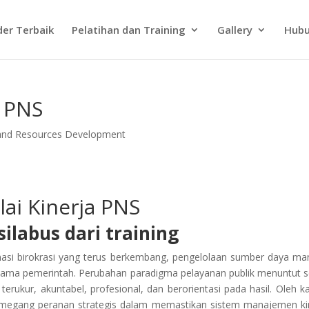
der Terbaik
Pelatihan dan Training
Gallery
Hubu
a PNS
and Resources Development
lai Kinerja PNS
ilabus dari training
masi birokrasi yang terus berkembang, pengelolaan sumber daya ma
 utama pemerintah. Perubahan paradigma pelayanan publik menuntut s
 terukur, akuntabel, profesional, dan berorientasi pada hasil. Oleh k
memegang peranan strategis dalam memastikan sistem manajemen ki