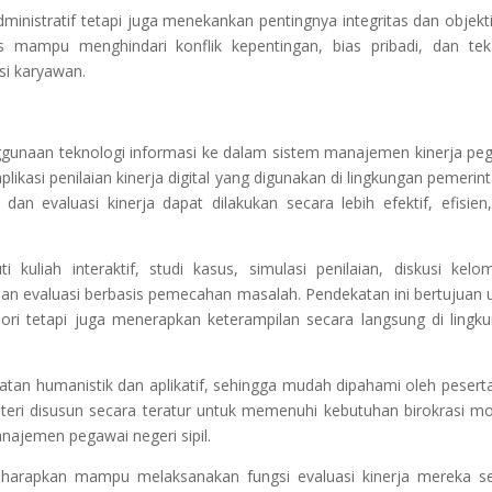
ministratif tetapi juga menekankan pentingnya integritas dan objekti
us mampu menghindari konflik kepentingan, bias pribadi, dan te
si karyawan.
nggunaan teknologi informasi ke dalam sistem manajemen kinerja pe
plikasi penilaian kinerja digital yang digunakan di lingkungan pemerin
n evaluasi kinerja dapat dilakukan secara lebih efektif, efisien
kuliah interaktif, studi kasus, simulasi penilaian, diskusi kelo
 dan evaluasi berbasis pemecahan masalah. Pendekatan ini bertujuan 
i tetapi juga menerapkan keterampilan secara langsung di lingk
katan humanistik dan aplikatif, sehingga mudah dipahami oleh peserta
ateri disusun secara teratur untuk memenuhi kebutuhan birokrasi m
najemen pegawai negeri sipil.
diharapkan mampu melaksanakan fungsi evaluasi kinerja mereka s