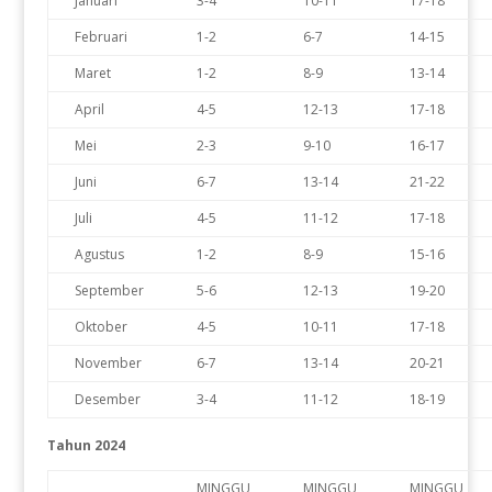
Januari
3-4
10-11
17-18
Februari
1-2
6-7
14-15
Maret
1-2
8-9
13-14
April
4-5
12-13
17-18
Mei
2-3
9-10
16-17
Juni
6-7
13-14
21-22
Juli
4-5
11-12
17-18
Agustus
1-2
8-9
15-16
September
5-6
12-13
19-20
Oktober
4-5
10-11
17-18
November
6-7
13-14
20-21
Desember
3-4
11-12
18-19
Tahun 2024
MINGGU
MINGGU
MINGGU