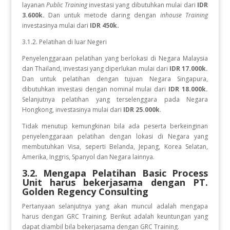
layanan
Public Training
investasi yang dibutuhkan mulai dari
IDR
3.600k.
Dan untuk metode daring dengan
inhouse Training
investasinya mulai dari
IDR 450k.
3.1.2. Pelatihan di luar Negeri
Penyelenggaraan pelatihan yang berlokasi di Negara Malaysia
dan Thailand, investasi yang diperlukan mulai dari
IDR 17.000k.
Dan
untuk
pelatihan dengan tujuan Negara
Singapura,
dibutuhkan investasi dengan nominal mulai dari
IDR 18.000k.
Selanjutnya pelatihan yang terselenggara pada Negara
Hongkong, investasinya mulai dari
IDR 25.000k
.
Tidak menutup kemungkinan bila ada peserta berkeinginan
penyelenggaraan pelatihan dengan lokasi di Negara yang
membutuhkan Visa, seperti Belanda, Jepang, Korea Selatan,
Amerika, Inggris, Spanyol dan Negara lainnya.
3.2. Mengapa Pelatihan Basic Process
Unit
harus bekerjasama dengan PT.
Golden Regency Consulting
Pertanyaan selanjutnya yang akan muncul adalah mengapa
harus dengan GRC Training. Berikut adalah keuntungan yang
dapat diambil bila bekerjasama dengan GRC Training.